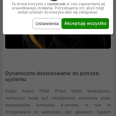
Ta strona korzysta z
ciasteczek
w celu zapewnienia jej
prawidłowego działania. Potrzebujemy ich, abyś mógł
dodać produkt do koszyka albo się zalogować.
Akceptuję wszystko
Ustawienia
Dynamiczne dostosowanie do potrzeb
systemu
Dzięki funkcji PWM (Pulse Width Modulation),
wentylator może być inteligentnie sterowany przez
kompatybilne kontrolery 4-pinowe, w tym te
zintegrowane na większości płyt głównych. System