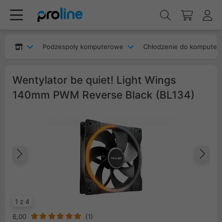
Podzespoły komputerowe
Chłodzenie do komputer
Wentylator be quiet! Light Wings
140mm PWM Reverse Black (BL134)
Poprzedni
Na
1 z 4
6,00
(
1
)