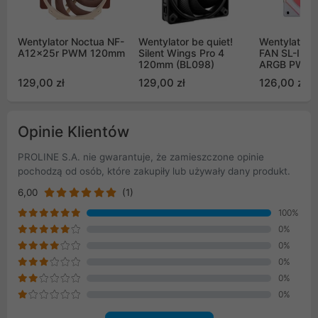
Wentylator Noctua NF-
Wentylator be quiet!
Wentylator L
A12x25r PWM 120mm
Silent Wings Pro 4
FAN SL-INFI
120mm (BL098)
ARGB PWM
biały
129,00 zł
129,00 zł
126,00 zł
Opinie Klientów
PROLINE S.A. nie gwarantuje, że zamieszczone opinie
pochodzą od osób, które zakupiły lub używały dany produkt.
6,00
(1)
100%
0%
0%
0%
0%
0%