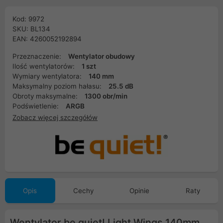
Kod: 9972
SKU: BL134
EAN: 4260052192894
Przeznaczenie:
Wentylator obudowy
Ilość wentylatorów:
1 szt
Wymiary wentylatora:
140 mm
Maksymalny poziom hałasu:
25.5 dB
Obroty maksymalne:
1300 obr/min
Podświetlenie:
ARGB
Zobacz więcej szczegółów
Opis
Cechy
Opinie
Raty
Wentylator be quiet! Light Wings 140mm