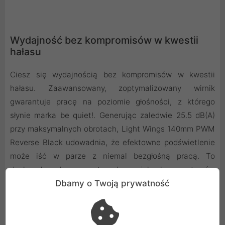
Wydajność bez kompromisów w kwestii
hałasu
Ciesz się wydajnością bez kompromisów w kwestii
hałasu. Zaawansowany, zoptymalizowany wirnik
gwarantuje pracę na poziomie głośności, z którego
słynie marka be quiet!. Generując zaledwie 25.5 dB(A)
przy maksymalnych obrotach, Light Wings 140mm PWM
Reverse Black udowadnia, że efektowne podświetlenie
może iść w parze z niemal bezgłośną pracą. To
doskonały komponent do cichych zestawów
komputerowych i wydajnych maszyn gamingowych.
Dbamy o Twoją prywatność