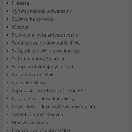
FixMata
Cyfrowy miernik uniwersalny
Suwmiarka cyfrowa
iOpener
Przenośna mata antystatyczna
6x narzędzie do otwierania iFixit
2x Spudger z włókna węglowego
2x Halabardowy Spudger
6x typów otwierających iFixit
Blokada baterii iFixit
Karty plastikowe
Szpiczaste pęsety bezpieczne ESD
Pęseta z nylonową końcówką
Przyssawki o dużej wytrzymałości (para)
Szczotka antystatyczna
Dmuchawa kurzu
Precyzyjny nóż uniwersalny