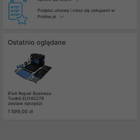
Podpisz umowę i ciesz się zakupami w
Proline.pl
Ostatnio oglądane
iFixit Repair Business
Toolkit EU145278
zestaw narzędzi
1 599,00 zł