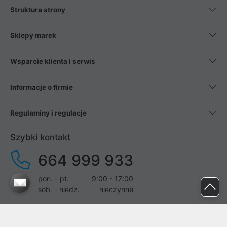
Struktura strony
Sklepy marek
Wsparcie klienta i serwis
Informacje o firmie
Regulaminy i regulacje
Szybki kontakt
664 999 933
pon. - pt.
9:00 - 17:00
sob. - niedz.
nieczynne
pomoc@proline.pl