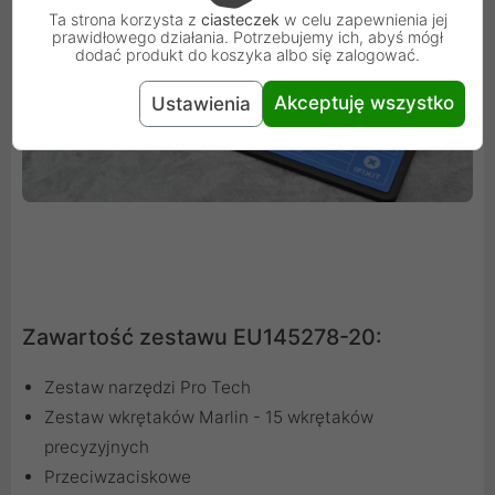
Ta strona korzysta z
ciasteczek
w celu zapewnienia jej
prawidłowego działania. Potrzebujemy ich, abyś mógł
dodać produkt do koszyka albo się zalogować.
Akceptuję wszystko
Ustawienia
Zawartość zestawu EU145278-20:
Zestaw narzędzi Pro Tech
Zestaw wkrętaków Marlin - 15 wkrętaków
precyzyjnych
Przeciwzaciskowe