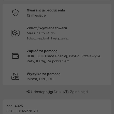
Gwarancja producenta
12 miesiące
Zwrot / wymiana towaru
Masz na to 14 dni.
Zobacz regulamin i wyłączenia...
Zapłać za pomocą
BLIK, BLIK Płacę Później, PayPo, Przelewy24,
Raty, Kartą, Za pobraniem
Wysyłka za pomocą
InPost, DPD, DHL
Udostępnij
Drukuj
Zgłoś błąd
Kod: 4025
SKU: EU145278-20