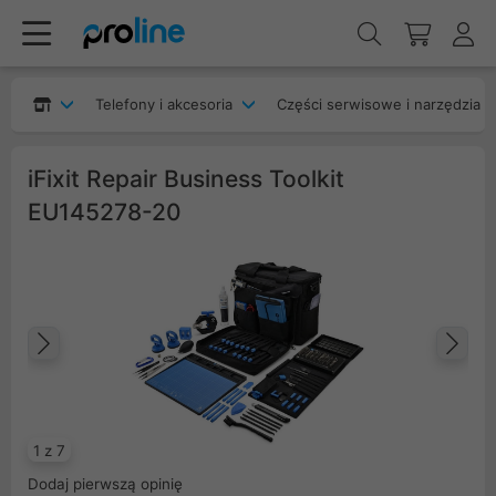
Telefony i akcesoria
Części serwisowe i narzędzia
iFixit Repair Business Toolkit
EU145278-20
Poprzedni
Na
1 z 7
Dodaj pierwszą opinię