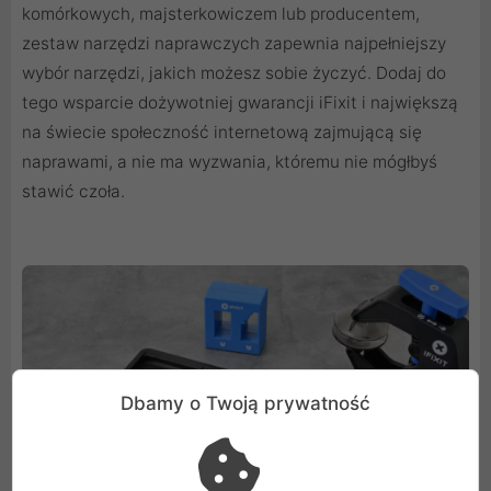
komórkowych, majsterkowiczem lub producentem,
zestaw narzędzi naprawczych zapewnia najpełniejszy
wybór narzędzi, jakich możesz sobie życzyć. Dodaj do
tego wsparcie dożywotniej gwarancji iFixit i największą
na świecie społeczność internetową zajmującą się
naprawami, a nie ma wyzwania, któremu nie mógłbyś
stawić czoła.
Dbamy o Twoją prywatność