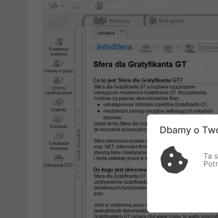
Dbamy o Two
Ta s
Pot