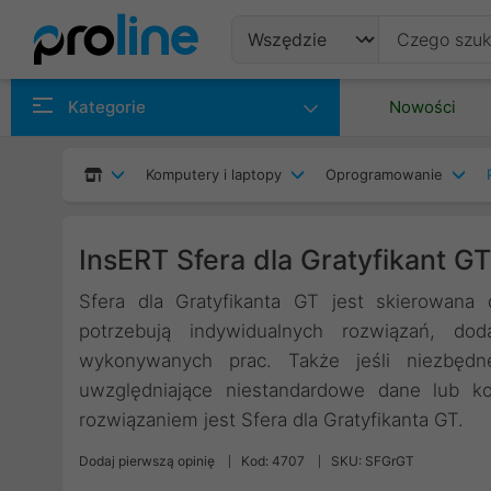
Produkty
Kategorie
Nowości
Producenci
Komputery i laptopy
Oprogramowanie
Kategorie
InsERT Sfera dla Gratyfikant GT
Sfera dla Gratyfikanta GT jest skierowana
potrzebują indywidualnych rozwiązań, dod
wykonywanych prac. Także jeśli niezbędne
uwzględniające niestandardowe dane lub ko
rozwiązaniem jest Sfera dla Gratyfikanta GT.
Dodaj pierwszą opinię
Kod: 4707
SKU: SFGrGT