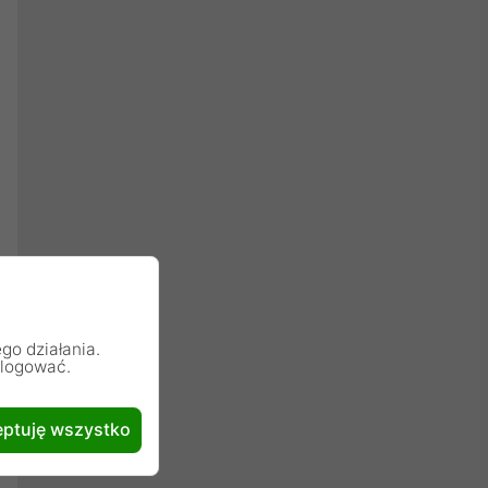
go działania.
alogować.
ptuję wszystko