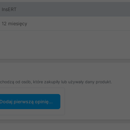
InsERT
12 miesięcy
chodzą od osób, które zakupiły lub używały dany produkt.
Dodaj pierwszą opinię...