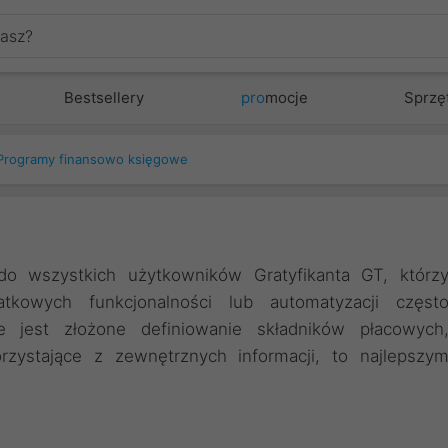
Bestsellery
pro
mocje
Sprzę
Programy finansowo księgowe
 do wszystkich użytkowników Gratyfikanta GT, którz
atkowych funkcjonalności lub automatyzacji częst
 jest złożone definiowanie składników płacowych
rzystające z zewnętrznych informacji, to najlepszy