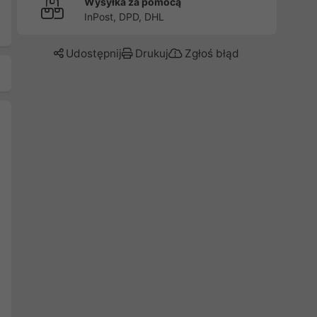
Wysyłka za pomocą
InPost, DPD, DHL
Udostępnij
Drukuj
Zgłoś błąd