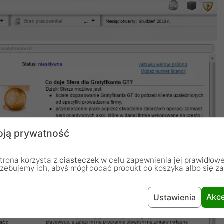
ją prywatność
trona korzysta z
ciasteczek
w celu zapewnienia jej prawidłowe
rzebujemy ich, abyś mógł dodać produkt do koszyka albo się z
Akce
Ustawienia