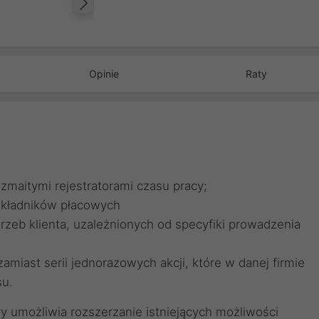
Następny
Opinie
Raty
zmaitymi rejestratorami czasu pracy;
składników płacowych
rzeb klienta, uzależnionych od specyfiki prowadzenia
amiast serii jednorazowych akcji, które w danej firmie
su.
ry umożliwia rozszerzanie istniejących możliwości