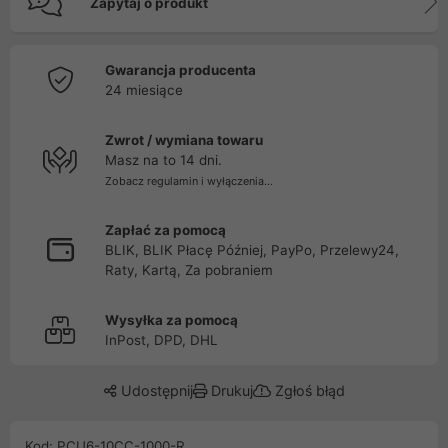
Zapytaj o produkt
Gwarancja producenta
24 miesiące
Zwrot / wymiana towaru
Masz na to 14 dni.
Zobacz regulamin i wyłączenia...
Zapłać za pomocą
BLIK, BLIK Płacę Później, PayPo, Przelewy24,
Raty, Kartą, Za pobraniem
Wysyłka za pomocą
InPost, DPD, DHL
Udostępnij
Drukuj
Zgłoś błąd
Kod: PCU6-10CC-1000-R