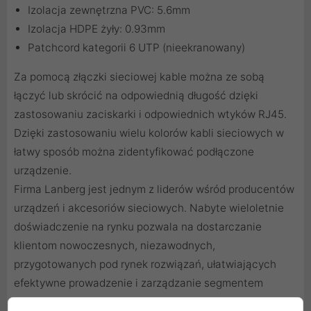
Izolacja zewnętrzna PVC: 5.6mm
Izolacja HDPE żyły: 0.93mm
Patchcord kategorii 6 UTP (nieekranowany)
Za pomocą
złączki sieciowej
kable można ze sobą
łączyć lub skrócić na odpowiednią długość dzięki
zastosowaniu
zaciskarki
i odpowiednich
wtyków RJ45
.
Dzięki zastosowaniu
wielu kolorów kabli sieciowych
w
łatwy sposób można zidentyfikować podłączone
urządzenie.
Firma Lanberg jest jednym z liderów wśród producentów
urządzeń i akcesoriów sieciowych. Nabyte wieloletnie
doświadczenie na rynku pozwala na dostarczanie
klientom nowoczesnych, niezawodnych,
przygotowanych pod rynek rozwiązań, ułatwiających
efektywne prowadzenie i zarządzanie segmentem
sieciowym.