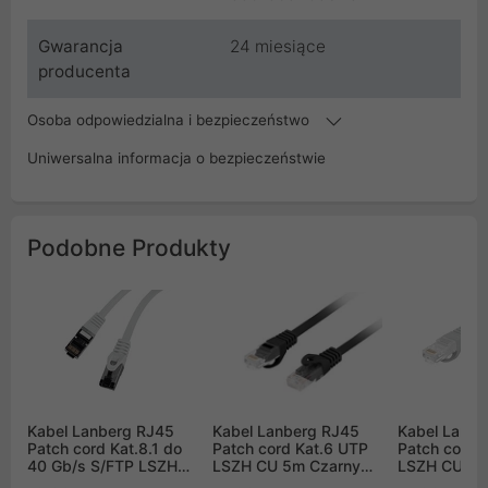
Gwarancja
24 miesiące
producenta
Osoba odpowiedzialna i bezpieczeństwo
Uniwersalna informacja o bezpieczeństwie
Podobne Produkty
Kabel Lanberg RJ45
Kabel Lanberg RJ45
Kabel Lanbe
Patch cord Kat.8.1 do
Patch cord Kat.6 UTP
Patch cord 
40 Gb/s S/FTP LSZH
LSZH CU 5m Czarny
LSZH CU 5m
CU 1,5m Szary Fluke
Fluke Passed (PCU6-
Fluke Passe