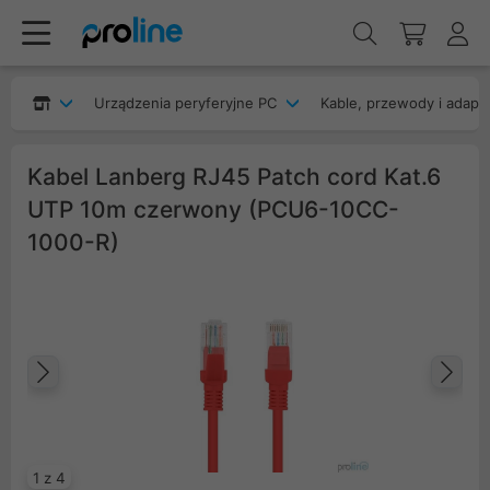
Urządzenia peryferyjne PC
Kable, przewody i adapt
Kabel Lanberg RJ45 Patch cord Kat.6
UTP 10m czerwony (PCU6-10CC-
1000-R)
Poprzedni
Na
1 z 4