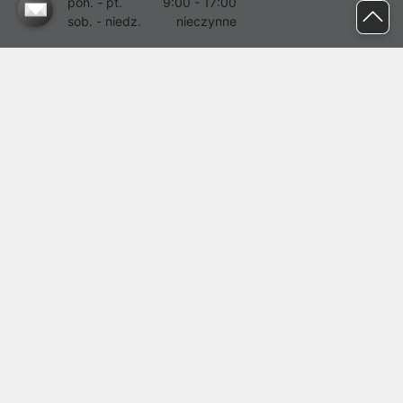
pon. - pt.
9:00 - 17:00
sob. - niedz.
nieczynne
pomoc@proline.pl
Dołącz do nas
Zgłoś błąd na stronie
Proline SA z siedzibą w Mirkowie (55-095), przy ul. Brzozowej 5,
wpisana do rejestru przedsiębiorców Krajowego Rejestru Sądowego
przez Sąd Rejonowy dla Wrocławia-Fabrycznej we Wrocławiu, VI
Wydział Gospodarczy Krajowego Rejestru Sądowego pod nr KRS:
0000282071, NIP: 8951898022, REGON: 020482041, BDO:
000437899. Kapitał zakładowy Spółki wynosi 500000,00 zł i został
on opłacony w całości.
© proline 1996 - 2026. Wszelkie prawa zastrzeżone.