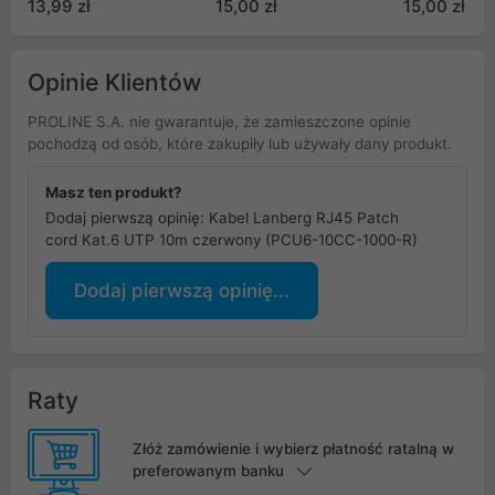
13,99 zł
15,00 zł
15,00 zł
Passed (PCF8-10CU-
10CU-0500-BK)
10CU-0500-
0150-S)
Opinie Klientów
PROLINE S.A. nie gwarantuje, że zamieszczone opinie
pochodzą od osób, które zakupiły lub używały dany produkt.
Masz ten produkt?
Dodaj pierwszą opinię: Kabel Lanberg RJ45 Patch
cord Kat.6 UTP 10m czerwony (PCU6-10CC-1000-R)
Dodaj pierwszą opinię...
Raty
Złóż zamówienie i wybierz płatność ratalną w
preferowanym banku