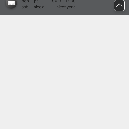
pon. - pt.
9:00 - 17:00
sob. - niedz.
nieczynne
pomoc@proline.pl
Dołącz do nas
Zgłoś błąd na stronie
Proline SA z siedzibą w Mirkowie (55-095), przy ul. Brzozowej 5,
wpisana do rejestru przedsiębiorców Krajowego Rejestru Sądowego
przez Sąd Rejonowy dla Wrocławia-Fabrycznej we Wrocławiu, VI
Wydział Gospodarczy Krajowego Rejestru Sądowego pod nr KRS:
0000282071, NIP: 8951898022, REGON: 020482041, BDO:
000437899. Kapitał zakładowy Spółki wynosi 500000,00 zł i został
on opłacony w całości.
© proline 1996 - 2026. Wszelkie prawa zastrzeżone.