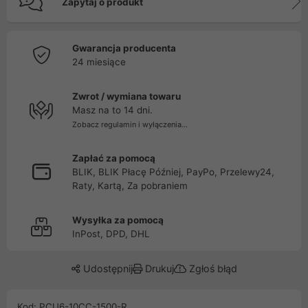
Zapytaj o produkt
Gwarancja producenta
24 miesiące
Zwrot / wymiana towaru
Masz na to 14 dni.
Zobacz regulamin i wyłączenia...
Zapłać za pomocą
BLIK, BLIK Płacę Później, PayPo, Przelewy24,
Raty, Kartą, Za pobraniem
Wysyłka za pomocą
InPost, DPD, DHL
Udostępnij
Drukuj
Zgłoś błąd
Kod: PCU6-10CC-1500-R