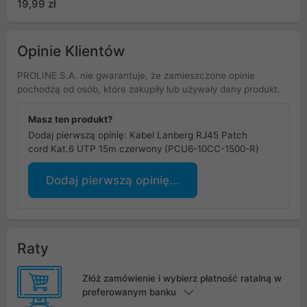
19,99 zł
Passed (PCF8-10CU-
0300-S)
Opinie Klientów
PROLINE S.A. nie gwarantuje, że zamieszczone opinie
pochodzą od osób, które zakupiły lub używały dany produkt.
Masz ten produkt?
Dodaj pierwszą opinię: Kabel Lanberg RJ45 Patch
cord Kat.6 UTP 15m czerwony (PCU6-10CC-1500-R)
Dodaj pierwszą opinię...
Raty
Złóż zamówienie i wybierz płatność ratalną w
preferowanym banku