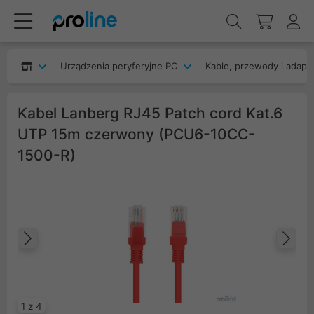
Urządzenia peryferyjne PC
Kable, przewody i adapt
Kabel Lanberg RJ45 Patch cord Kat.6
UTP 15m czerwony (PCU6-10CC-
1500-R)
Poprzedni
Na
1 z 4