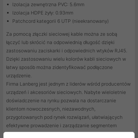
Izolacja zewnętrzna PVC: 5.6mm
Izolacja HDPE żyły: 0.93mm
Patchcord kategorii 6 UTP (nieekranowany)
Za pomocą
złączki sieciowej
kable można ze sobą
łączyć lub skrócić na odpowiednią długość dzięki
zastosowaniu
zaciskarki
i odpowiednich
wtyków RJ45
.
Dzięki zastosowaniu
wielu kolorów kabli sieciowych
w
łatwy sposób można zidentyfikować podłączone
urządzenie.
Firma Lanberg jest jednym z liderów wśród producentów
urządzeń i akcesoriów sieciowych. Nabyte wieloletnie
doświadczenie na rynku pozwala na dostarczanie
klientom nowoczesnych, niezawodnych,
przygotowanych pod rynek rozwiązań, ułatwiających
efektywne prowadzenie i zarządzanie segmentem
sieciowym.