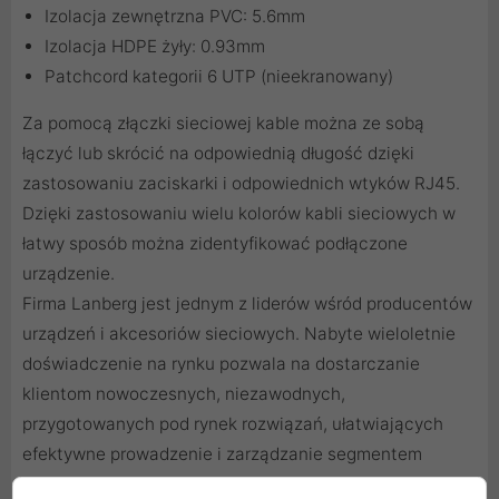
Izolacja zewnętrzna PVC: 5.6mm
Izolacja HDPE żyły: 0.93mm
Patchcord kategorii 6 UTP (nieekranowany)
Za pomocą
złączki sieciowej
kable można ze sobą
łączyć lub skrócić na odpowiednią długość dzięki
zastosowaniu
zaciskarki
i odpowiednich
wtyków RJ45
.
Dzięki zastosowaniu
wielu kolorów kabli sieciowych
w
łatwy sposób można zidentyfikować podłączone
urządzenie.
Firma Lanberg jest jednym z liderów wśród producentów
urządzeń i akcesoriów sieciowych. Nabyte wieloletnie
doświadczenie na rynku pozwala na dostarczanie
klientom nowoczesnych, niezawodnych,
przygotowanych pod rynek rozwiązań, ułatwiających
efektywne prowadzenie i zarządzanie segmentem
sieciowym.