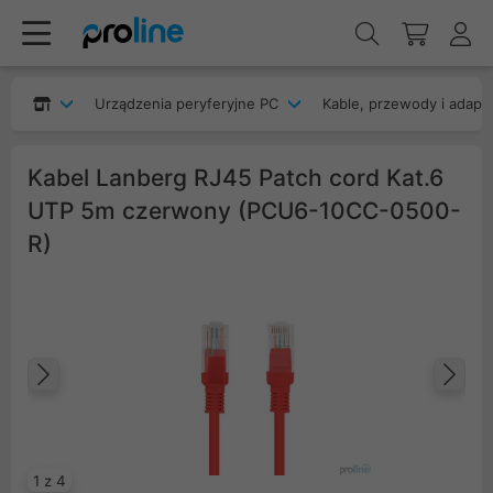
Urządzenia peryferyjne PC
Kable, przewody i adapt
Kabel Lanberg RJ45 Patch cord Kat.6
UTP 5m czerwony (PCU6-10CC-0500-
R)
Poprzedni
Na
1 z 4