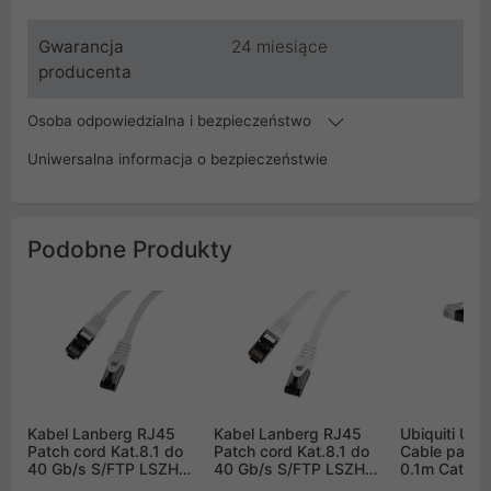
Gwarancja
24 miesiące
producenta
Osoba odpowiedzialna i bezpieczeństwo
Uniwersalna informacja o bezpieczeństwie
Podobne Produkty
Kabel Lanberg RJ45
Kabel Lanberg RJ45
Ubiquiti Uni
Patch cord Kat.8.1 do
Patch cord Kat.8.1 do
Cable patch
40 Gb/s S/FTP LSZH
40 Gb/s S/FTP LSZH
0.1m Cat6 C
CU 1m Szary Fluke
CU 1m Biały Fluke
Cable-Patc