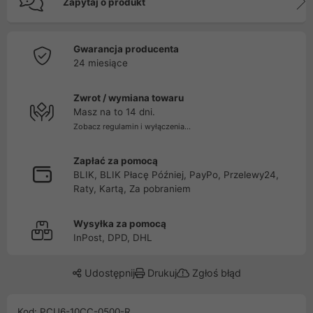
Zapytaj o produkt
Gwarancja producenta
24 miesiące
Zwrot / wymiana towaru
Masz na to 14 dni.
Zobacz regulamin i wyłączenia...
Zapłać za pomocą
BLIK, BLIK Płacę Później, PayPo, Przelewy24,
Raty, Kartą, Za pobraniem
Wysyłka za pomocą
InPost, DPD, DHL
Udostępnij
Drukuj
Zgłoś błąd
Kod: PCU6-10CC-0500-R