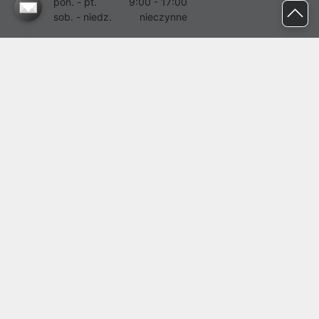
pon. - pt.
9:00 - 17:00
sob. - niedz.
nieczynne
pomoc@proline.pl
Dołącz do nas
Zgłoś błąd na stronie
Proline SA z siedzibą w Mirkowie (55-095), przy ul. Brzozowej 5,
wpisana do rejestru przedsiębiorców Krajowego Rejestru Sądowego
przez Sąd Rejonowy dla Wrocławia-Fabrycznej we Wrocławiu, VI
Wydział Gospodarczy Krajowego Rejestru Sądowego pod nr KRS:
0000282071, NIP: 8951898022, REGON: 020482041, BDO:
000437899. Kapitał zakładowy Spółki wynosi 500000,00 zł i został
on opłacony w całości.
© proline 1996 - 2026. Wszelkie prawa zastrzeżone.