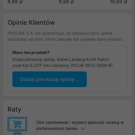
9,99 zł
9,99 zł
10,60 zł
Passed (PCF8-10CU-
Passed
0100-S)
Opinie Klientów
PROLINE S.A. nie gwarantuje, że zamieszczone opinie
pochodzą od osób, które zakupiły lub używały dany produkt.
Masz ten produkt?
Dodaj pierwszą opinię: Kabel Lanberg RJ45 Patch
cord Kat.6 UTP 5m czerwony (PCU6-10CC-0500-R)
Dodaj pierwszą opinię...
Raty
Złóż zamówienie i wybierz płatność ratalną w
preferowanym banku