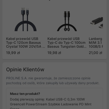
Kabel przewód USB
Kabel przewód USB
Lanberg Ka
Typ-C 120cm Baseus
Typ-C do Typ-C 100cm
M/M 3.1 GE
Crystal 100W 20V/5A -
Baseus Tungsten Gold,
10GB/S PD1
czarny (CAJY000401)
100W - czarny
19,99 zł
19,98 zł
21,00 zł
(CATWJ-01)
Opinie Klientów
PROLINE S.A. nie gwarantuje, że zamieszczone opinie
pochodzą od osób, które zakupiły lub używały dany produkt.
Masz ten produkt?
Dodaj pierwszą opinię: Kabel USB-C 0,3m 100W
Greencell PowerStream Szybkie Ładowanie PD Mint