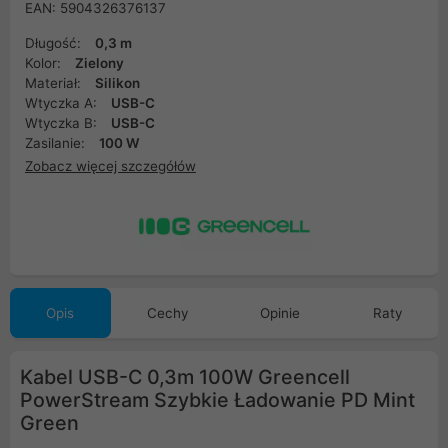
EAN: 5904326376137
Długość:
0,3 m
Kolor:
Zielony
Materiał:
Silikon
Wtyczka A:
USB-C
Wtyczka B:
USB-C
Zasilanie:
100 W
Zobacz więcej szczegółów
Opis
Cechy
Opinie
Raty
Kabel USB-C 0,3m 100W Greencell
PowerStream Szybkie Ładowanie PD Mint
Green