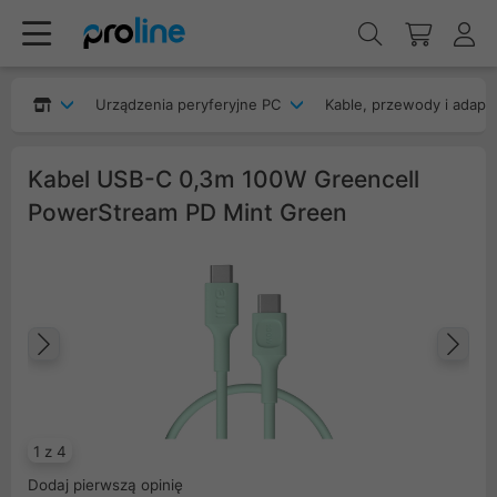
Urządzenia peryferyjne PC
Kable, przewody i adapt
Kabel USB-C 0,3m 100W Greencell
PowerStream PD Mint Green
Poprzedni
Na
1 z 4
Dodaj pierwszą opinię