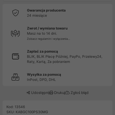
Gwarancja producenta
24 miesiące
Zwrot / wymiana towaru
Masz na to 14 dni.
Zobacz regulamin i wyłączenia...
Zapłać za pomocą
BLIK, BLIK Płacę Później, PayPo, Przelewy24,
Raty, Kartą, Za pobraniem
Wysyłka za pomocą
InPost, DPD, DHL
Udostępnij
Drukuj
Zgłoś błąd
Kod: 13546
SKU: KABGC100PS30MG