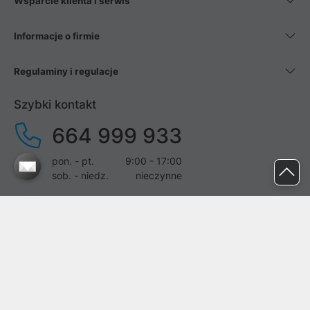
Wsparcie klienta i serwis
Informacje o firmie
Regulaminy i regulacje
Szybki kontakt
664 999 933
pon. - pt.
9:00 - 17:00
sob. - niedz.
nieczynne
pomoc@proline.pl
Dołącz do nas
Zgłoś błąd na stronie