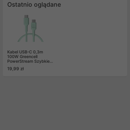
Ostatnio oglądane
Kabel USB-C 0,3m
100W Greencell
PowerStream Szybkie
Ładowanie PD Mint
19,99 zł
Green