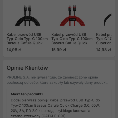
Kabel przewód USB
Kabel przewód USB
Kabel prze
Typ-C do Typ-C 100cm
Typ-C do Typ-C 100cm
Typ-C 100c
Baseus Cafule Quick
Baseus Cafule Quick
Superior, 1
Charge 3.0, 60W, 20V,
Charge 3.0, 60W, 20V,
obsługą szy
14,98 zł
15,99 zł
14,98 zł
3A, PD 2.0 z obsługą
3A, PD 2.0 z obsługą
ładowania -
szybkiego ładowania -
szybkiego ładowania -
(P10320102
czarno-szary (CATKLF-
czerwony (CATKLF-
GG1)
G09)
Opinie Klientów
PROLINE S.A. nie gwarantuje, że zamieszczone opinie
pochodzą od osób, które zakupiły lub używały dany produkt.
Masz ten produkt?
Dodaj pierwszą opinię: Kabel przewód USB Typ-C do
Typ-C 100cm Baseus Cafule Quick Charge 3.0, 60W,
20V, 3A, PD 2.0 z obsługą szybkiego ładowania -
czarno-czerwony (CATKLF-G91)