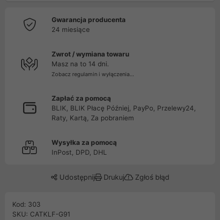
Gwarancja producenta
24 miesiące
Zwrot / wymiana towaru
Masz na to 14 dni.
Zobacz regulamin i wyłączenia...
Zapłać za pomocą
BLIK, BLIK Płacę Później, PayPo, Przelewy24,
Raty, Kartą, Za pobraniem
Wysyłka za pomocą
InPost, DPD, DHL
Udostępnij
Drukuj
Zgłoś błąd
Kod: 303
SKU: CATKLF-G91