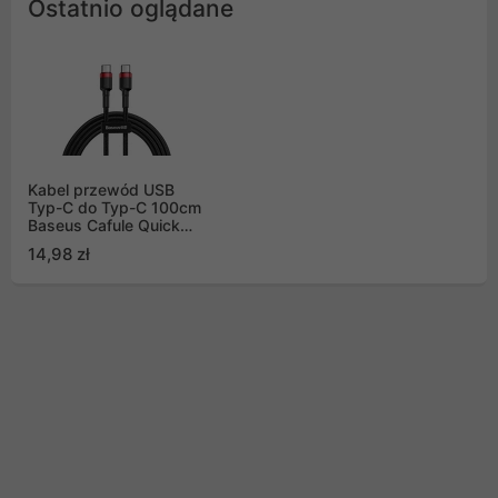
Ostatnio oglądane
Kabel przewód USB
Typ-C do Typ-C 100cm
Baseus Cafule Quick
Charge 3.0, 60W, 20V,
14,98 zł
3A, PD 2.0 z obsługą
szybkiego ładowania -
czarno-czerwony
(CATKLF-G91)