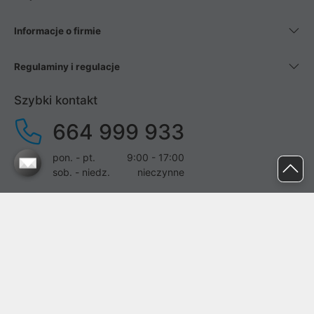
Informacje o firmie
Regulaminy i regulacje
Szybki kontakt
664 999 933
pon. - pt.
9:00 - 17:00
sob. - niedz.
nieczynne
pomoc@proline.pl
Dołącz do nas
Zgłoś błąd na stronie