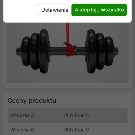
Akceptuję wszystko
Ustawienia
Cechy produktu
Wtyczka A
USB Type C
Wtyczka B
USB Type C