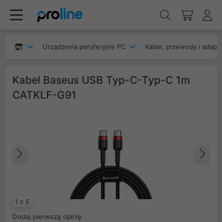
Urządzenia peryferyjne PC
Kable, przewody i adapt
Kabel Baseus USB Typ-C-Typ-C 1m
CATKLF-G91
Poprzedni
Na
1 z 5
Dodaj pierwszą opinię