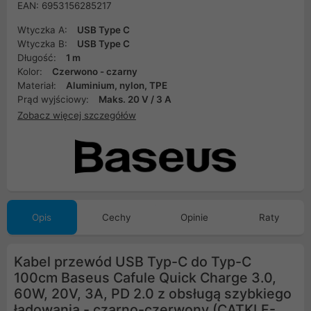
EAN: 6953156285217
Wtyczka A:
USB Type C
Wtyczka B:
USB Type C
Długość:
1 m
Kolor:
Czerwono - czarny
Materiał:
Aluminium, nylon, TPE
Prąd wyjściowy:
Maks. 20 V / 3 A
Zobacz więcej szczegółów
Opis
Cechy
Opinie
Raty
Kabel przewód USB Typ-C do Typ-C
100cm Baseus Cafule Quick Charge 3.0,
60W, 20V, 3A, PD 2.0 z obsługą szybkiego
ładowania - czarno-czerwony (CATKLF-