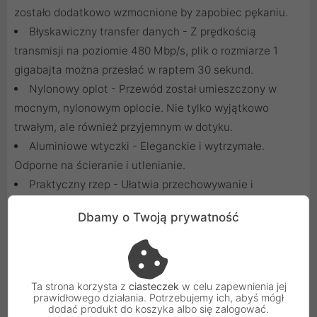
zostało dodatkowo wzmocnione by zapobiec pękaniu.
Błyskawiczny transfer danych - Z prędkością
transmisji na poziomie 480 Mbp/s, plik o rozmiarze 1
gigabajta można przesłać w raptem 30 sekund.
Nylonowy oplot - Przewód został umieszczony w
mocnym, nylonowym oplocie. Nie tylko wyjątkowo
trwałym, ale również przyjemnym w dotyku.
Aluminiowe wtyczki - Eleganckie i wytrzymałe.
Odporne na ścieranie i utlenianie.
Praktyczny rzep - Ułatwia przechowywanie i
zapobiega plątaniu się przewodu.
Dbamy o Twoją prywatność
Ta strona korzysta z
ciasteczek
w celu zapewnienia jej
prawidłowego działania. Potrzebujemy ich, abyś mógł
dodać produkt do koszyka albo się zalogować.