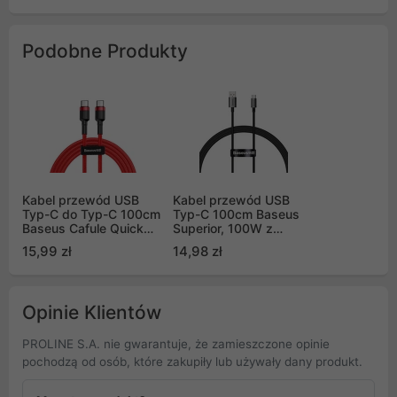
Podobne Produkty
Kabel przewód USB
Kabel przewód USB
Typ-C do Typ-C 100cm
Typ-C 100cm Baseus
Baseus Cafule Quick
Superior, 100W z
Charge 3.0, 60W, 20V,
obsługą szybkiego
15,99 zł
14,98 zł
3A, PD 2.0 z obsługą
ładowania - czarny
szybkiego ładowania -
(P10320102114-00)
czerwony (CATKLF-
G09)
Opinie Klientów
PROLINE S.A. nie gwarantuje, że zamieszczone opinie
pochodzą od osób, które zakupiły lub używały dany produkt.