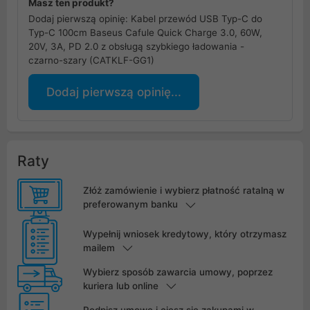
Masz ten produkt?
Dodaj pierwszą opinię: Kabel przewód USB Typ-C do
Typ-C 100cm Baseus Cafule Quick Charge 3.0, 60W,
20V, 3A, PD 2.0 z obsługą szybkiego ładowania -
czarno-szary (CATKLF-GG1)
Dodaj pierwszą opinię...
Raty
Złóż zamówienie i wybierz płatność ratalną w
preferowanym banku
Wypełnij wniosek kredytowy, który otrzymasz
mailem
Wybierz sposób zawarcia umowy, poprzez
kuriera lub online
Podpisz umowę i ciesz się zakupami w