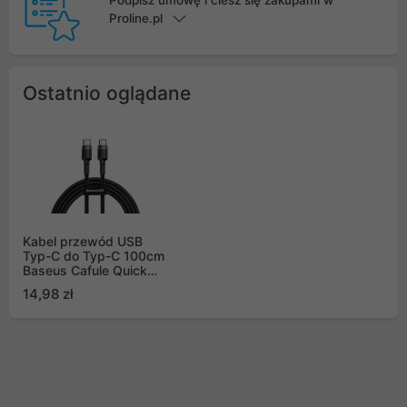
Proline.pl
Ostatnio oglądane
Kabel przewód USB
Typ-C do Typ-C 100cm
Baseus Cafule Quick
Charge 3.0, 60W, 20V,
14,98 zł
3A, PD 2.0 z obsługą
szybkiego ładowania -
czarno-szary (CATKLF-
GG1)