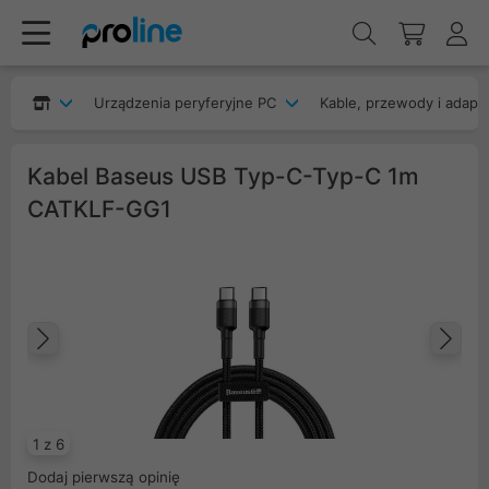
Urządzenia peryferyjne PC
Kable, przewody i adapt
Kabel Baseus USB Typ-C-Typ-C 1m
CATKLF-GG1
Poprzedni
Na
1 z 6
Dodaj pierwszą opinię