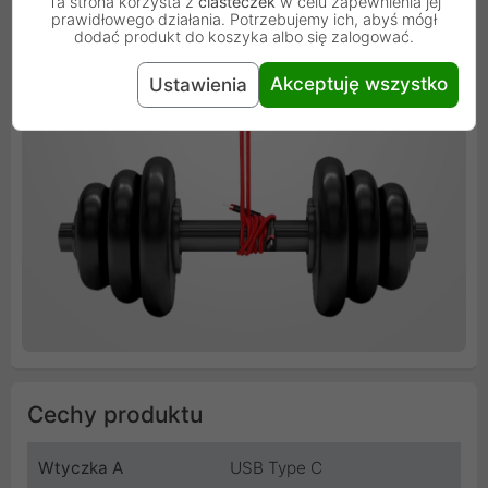
Ta strona korzysta z
ciasteczek
w celu zapewnienia jej
prawidłowego działania. Potrzebujemy ich, abyś mógł
dodać produkt do koszyka albo się zalogować.
Akceptuję wszystko
Ustawienia
Cechy produktu
Wtyczka A
USB Type C