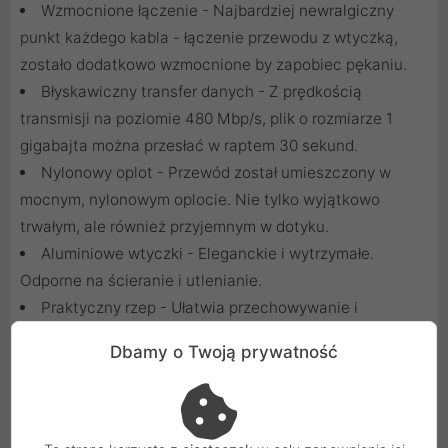
Wzmocnione łączenie - Najbardziej newralgiczny
punkt każdego kabla - łączenie przewodu z wtyczką,
zostało dodatkowo wzmocnione by zapobiec pękaniu.
Błyskawiczny transfer danych - Z prędkością
transmisji na poziomie 480 Mbp/s, plik o rozmiarze 1
gigabajta można przesłać w raptem 30 sekund.
Nylonowy oplot - Przewód został umieszczony w
mocnym, nylonowym oplocie. Nie tylko wyjątkowo
trwałym, ale również przyjemnym w dotyku.
Aluminiowe wtyczki - Eleganckie i wytrzymałe.
Odporne na ścieranie i utlenianie.
Praktyczny rzep - Ułatwia przechowywanie i
zapobiega plątaniu się przewodu.
Dbamy o Twoją prywatność