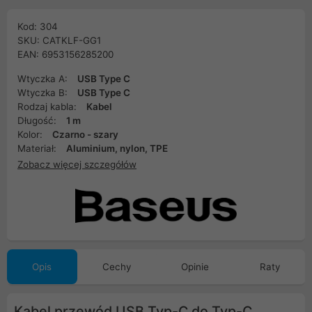
Kod: 304
SKU: CATKLF-GG1
EAN: 6953156285200
Wtyczka A:
USB Type C
Wtyczka B:
USB Type C
Rodzaj kabla:
Kabel
Długość:
1 m
Kolor:
Czarno - szary
Materiał:
Aluminium, nylon, TPE
Zobacz więcej szczegółów
Opis
Cechy
Opinie
Raty
Kabel przewód USB Typ-C do Typ-C