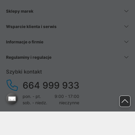
Sklepy marek
Wsparcie klienta i serwis
Informacje o firmie
Regulaminy i regulacje
Szybki kontakt
664 999 933
pon. - pt.
9:00 - 17:00
sob. - niedz.
nieczynne
pomoc@proline.pl
Dołącz do nas