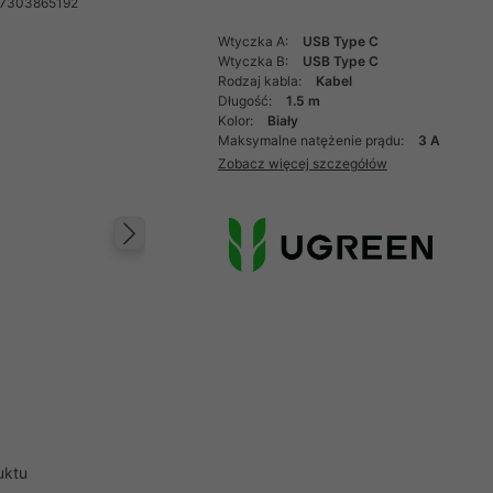
57303865192
Wtyczka A:
USB Type C
Wtyczka B:
USB Type C
Rodzaj kabla:
Kabel
Długość:
1.5 m
Kolor:
Biały
Maksymalne natężenie prądu:
3 A
Zobacz więcej szczegółów
Następny
uktu