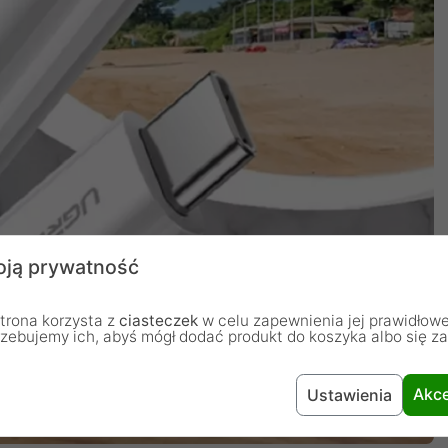
ją prywatność
trona korzysta z
ciasteczek
w celu zapewnienia jej prawidłowe
rzebujemy ich, abyś mógł dodać produkt do koszyka albo się z
Akce
Ustawienia