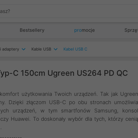
Bestsellery
pro
mocje
Sprzę
i adaptery
Kable USB
Kabel USB C
Typ-C 150cm Ugreen US264 PD QC
 komfort użytkowania Twoich urządzeń. Tak jak Ugree
zny. Dzięki złączom USB-C po obu stronach umożliwi
rnych urządzeń, w tym smartfonów Samsung, konso
czy Huawei. To doskonały wybór dla tych, którzy ceni
.