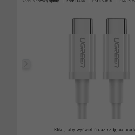
Dodaj pierwszą opinię
Kod: 11466
SKU: 60519
EAN: 69
Poprzedni
Kliknij, aby wyświetlić duże zdjęcia prod