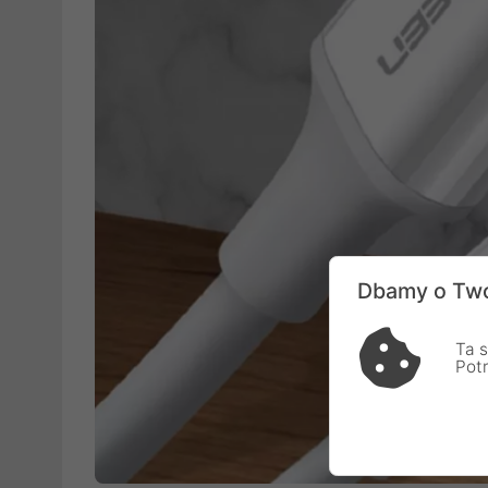
Dbamy o Two
Ta s
Pot