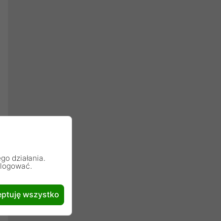
go działania.
alogować.
ptuję wszystko