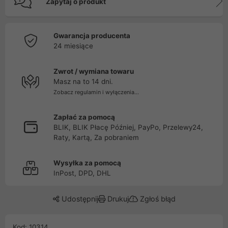
Zapytaj o produkt
Gwarancja producenta
24 miesiące
Zwrot / wymiana towaru
Masz na to 14 dni.
Zobacz regulamin i wyłączenia...
Zapłać za pomocą
BLIK, BLIK Płacę Później, PayPo, Przelewy24,
Raty, Kartą, Za pobraniem
Wysyłka za pomocą
InPost, DPD, DHL
Udostępnij
Drukuj
Zgłoś błąd
Kod: 10314