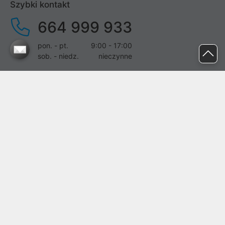
Szybki kontakt
664 999 933
pon. - pt.
9:00 - 17:00
sob. - niedz.
nieczynne
pomoc@proline.pl
Dołącz do nas
Zgłoś błąd na stronie
Proline SA z siedzibą w Mirkowie (55-095), przy ul. Brzozowej 5,
wpisana do rejestru przedsiębiorców Krajowego Rejestru Sądowego
przez Sąd Rejonowy dla Wrocławia-Fabrycznej we Wrocławiu, VI
Wydział Gospodarczy Krajowego Rejestru Sądowego pod nr KRS:
0000282071, NIP: 8951898022, REGON: 020482041, BDO:
000437899. Kapitał zakładowy Spółki wynosi 500000,00 zł i został
on opłacony w całości.