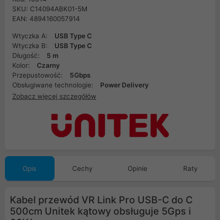
SKU: C14094ABK01-5M
EAN: 4894160057914
Wtyczka A:
USB Type C
Wtyczka B:
USB Type C
Długość:
5 m
Kolor:
Czarny
Przepustowość:
5Gbps
Obsługiwane technologie:
Power Delivery
Zobacz więcej szczegółów
Opis
Cechy
Opinie
Raty
Kabel przewód VR Link Pro USB-C do C
500cm Unitek kątowy obsługuje 5Gps i