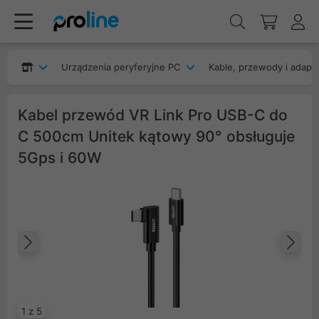
Urządzenia peryferyjne PC
Kable, przewody i adapt
Kabel przewód VR Link Pro USB-C do
C 500cm Unitek kątowy 90° obsługuje
5Gps i 60W
Poprzedni
Na
1 z 5