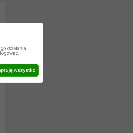
go działania.
alogować.
ptuję wszystko