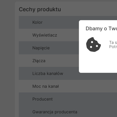
Cechy produktu
Kolor
Dbamy o Two
Wyświetlacz
Ta s
Pot
Napięcie
Złącza
Liczba kanałów
Moc na kanał
Producent
Gwarancja producenta