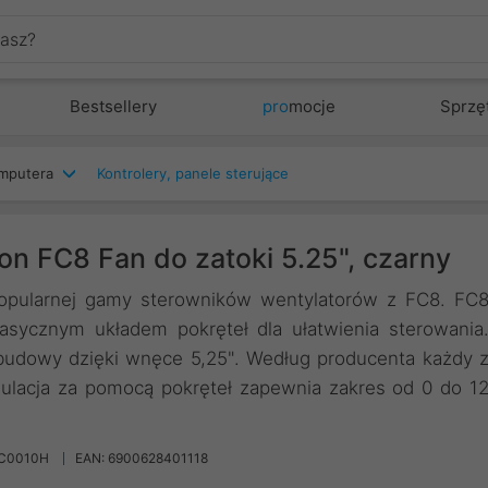
Bestsellery
pro
mocje
Sprzę
mputera
Kontrolery, panele sterujące
on FC8 Fan do zatoki 5.25", czarny
opularnej gamy sterowników wentylatorów z FC8. FC
asycznym układem pokręteł dla ułatwienia sterowania
 obudowy dzięki wnęce 5,25". Według producenta każdy 
ulacja za pomocą pokręteł zapewnia zakres od 0 do 1
FC0010H
EAN: 6900628401118