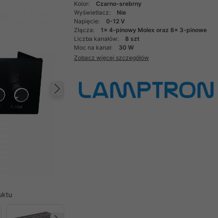
Kolor:
Czarno-srebrny
Wyświetlacz:
Nie
Napięcie:
0-12 V
Złącza:
1x 4-pinowy Molex oraz 8x 3-pinowe
Liczba kanałów:
8 szt
Moc na kanał:
30 W
Zobacz więcej szczegółów
Następny
uktu