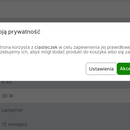
Czarno-srebrny
ją prywatność
Nie
trona korzysta z
ciasteczek
w celu zapewnienia jej prawidłowe
rzebujemy ich, abyś mógł dodać produkt do koszyka albo się z
0-12 V
1x 4-pinowy Molex oraz 8x 3-pinowe
Akce
Ustawienia
8 szt
30 W
Lamptron
12 miesięcy