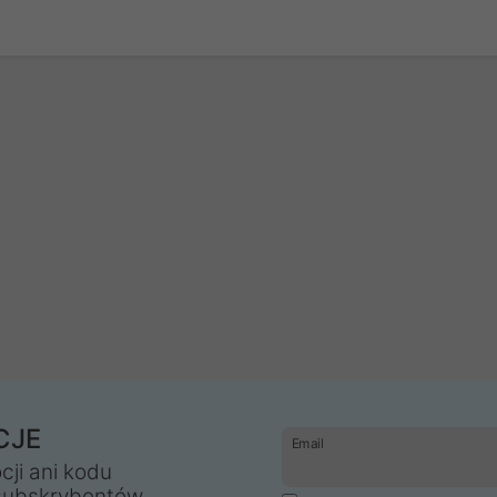
CJE
Email
cji ani kodu
subskrybentów.