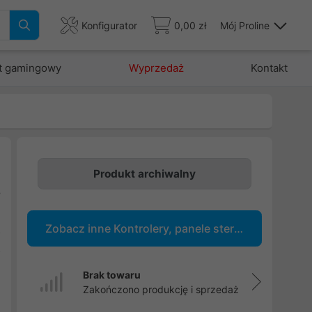
Konfigurator
0,00 zł
Mój Proline
t gamingowy
Wyprzedaż
Kontakt
Produkt archiwalny
8
.
Zobacz inne Kontrolery, panele sterujące
z
2
Brak towaru
Zakończono produkcję i sprzedaż