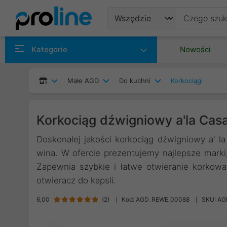
Produkty
Kategorie
Nowości
Producenci
Małe AGD
Do kuchni
Korkociągi
Kategorie
Korkociąg dźwigniowy a'la Casa
Doskonałej jakości korkociąg dźwigniowy a' la
wina. W ofercie prezentujemy najlepsze marki
Zapewnia szybkie i łatwe otwieranie korkowa
otwieracz do kapsli.
6,00
(
2
)
Kod: AGD_REWE_00088
SKU: A