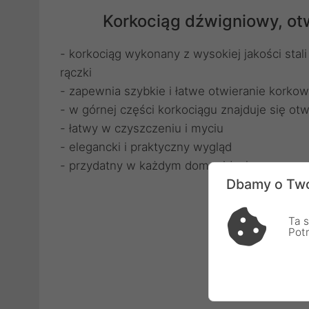
Korkociąg dźwigniowy, otw
- korkociąg wykonany z wysokiej jakości sta
rączki
- zapewnia szybkie i łatwe otwieranie korko
- w górnej części korkociągu znajduje się otw
- łatwy w czyszczeniu i myciu
- elegancki i praktyczny wygląd
- przydatny w każdym domu, idealny na prez
Dbamy o Two
Ta s
Pot