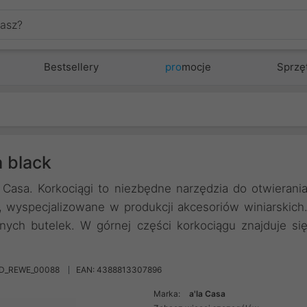
Bestsellery
pro
mocje
Sprzę
 black
 Casa. Korkociągi to niezbędne narzędzia do otwierani
, wyspecjalizowane w produkcji akcesoriów winiarskich
nych butelek. W górnej części korkociągu znajduje si
GD_REWE_00088
EAN: 4388813307896
Marka:
a'la Casa