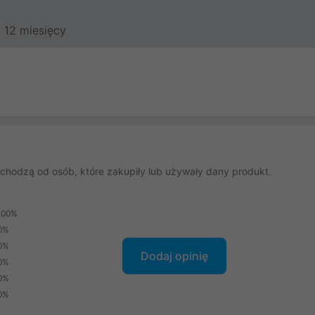
12 miesięcy
chodzą od osób, które zakupiły lub używały dany produkt.
100%
0%
0%
Dodaj opinię
0%
0%
0%