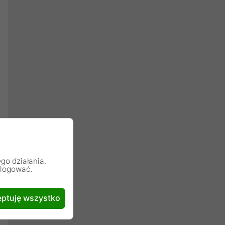
go działania.
alogować.
ptuję wszystko