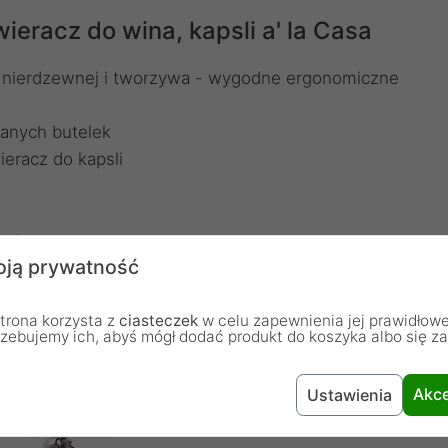
ieracz do wina, kapsli a' la Casa
li nierdzewnej i tworzywa - wygodne ergonomiczne
wanych butelek
ieracz do kapsli
ent
ją prywatność
trona korzysta z
ciasteczek
w celu zapewnienia jej prawidłowe
rzebujemy ich, abyś mógł dodać produkt do koszyka albo się z
Akce
Ustawienia