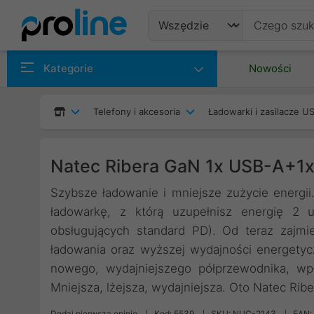
Produkty
Kategorie
Nowości
Producenci
Telefony i akcesoria
Ładowarki i zasilacze U
Kategorie
Natec Ribera GaN 1x USB-A+1
Szybsze ładowanie i mniejsze zużycie energ
ładowarkę, z którą uzupełnisz energię 2 
obsługujących standard PD). Od teraz zajmie
ładowania oraz wyższej wydajności energetyc
nowego, wydajniejszego półprzewodnika, wp
Mniejsza, lżejsza, wydajniejsza. Oto Natec Rib
Dodaj pierwszą opinię
Kod: 5539
SKU: NUC-2143
EAN: