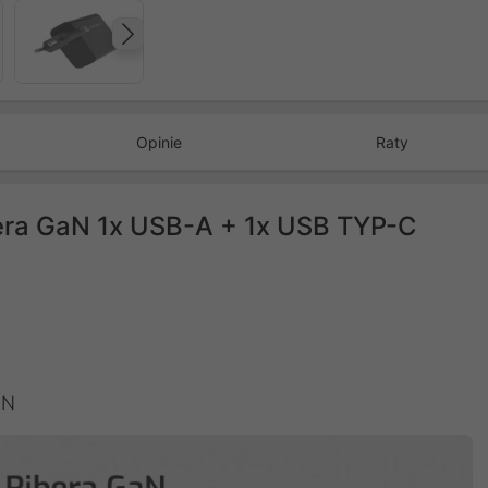
Następny
Opinie
Raty
era GaN 1x USB-A + 1x USB TYP-C
aN