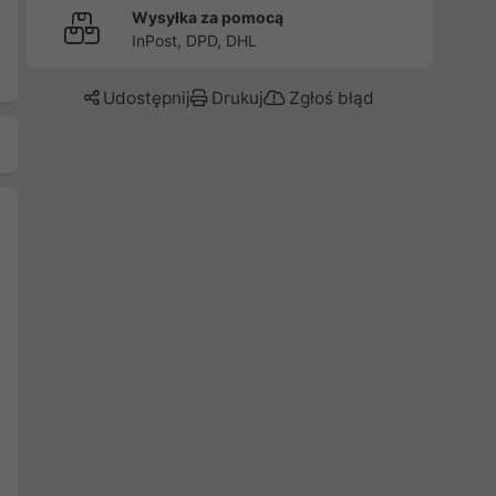
Wysyłka za pomocą
InPost, DPD, DHL
Udostępnij
Drukuj
Zgłoś błąd