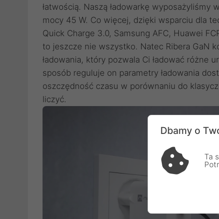
łatwością. Naszą ładowarkę wyposażyliśmy w
mocy 45 W. Co więcej, dzięki wsparciu dla te
Quick Charge 3.0, Samsung AFC, Huawei FCP/S
to jeszcze nie wszystko. Natec Ribera GaN 
ładowania, który pozwala Ci ładować różne 
sposób reguluje on parametry ładowania dos
oszczędność czasu w porównaniu do klasycz
liczyć.
Dbamy o Two
Ta s
Pot