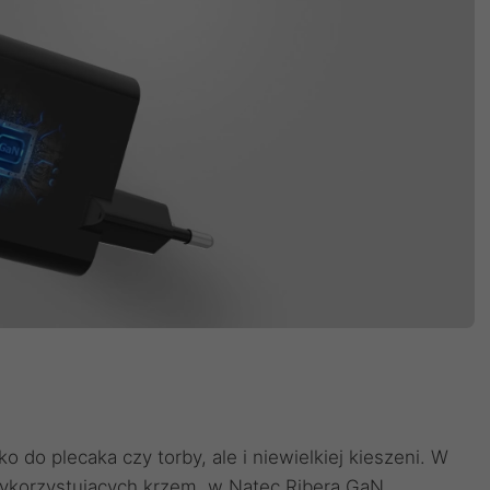
o do plecaka czy torby, ale i niewielkiej kieszeni. W
ykorzystujących krzem, w Natec Ribera GaN