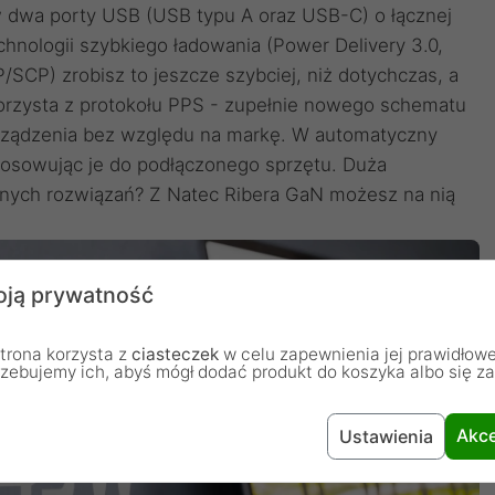
 dwa porty USB (USB typu A oraz USB-C) o łącznej
chnologii szybkiego ładowania (Power Delivery 3.0,
CP) zrobisz to jeszcze szybciej, niż dotychczas, a
korzysta z protokołu PPS - zupełnie nowego schematu
urządzenia bez względu na markę. W automatyczny
tosowując je do podłączonego sprzętu. Duża
nych rozwiązań? Z Natec Ribera GaN możesz na nią
ją prywatność
trona korzysta z
ciasteczek
w celu zapewnienia jej prawidłowe
rzebujemy ich, abyś mógł dodać produkt do koszyka albo się z
Akce
Ustawienia