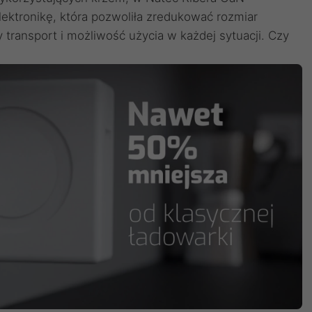
lektronikę, która pozwoliła zredukować rozmiar
 transport i możliwość użycia w każdej sytuacji. Czy