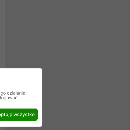
go działania.
alogować.
ptuję wszystko