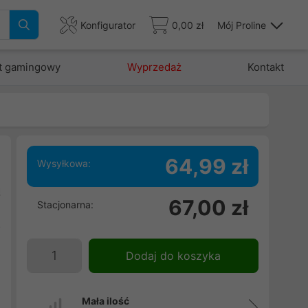
Konfigurator
0,00 zł
Mój Proline
t gamingowy
Wyprzedaż
Kontakt
64,99 zł
Wysyłkowa:
ą
67,00 zł
Stacjonarna:
w
o
)
Dodaj do koszyka
.
Mała ilość