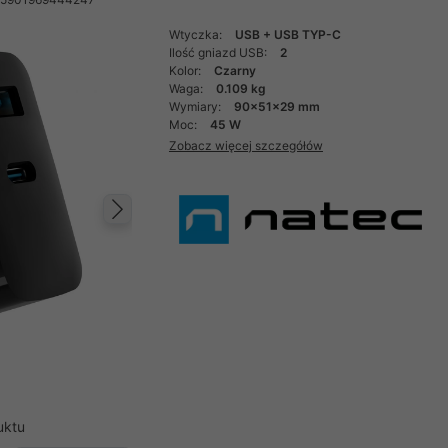
Wtyczka:
USB + USB TYP-C
Ilość gniazd USB:
2
Kolor:
Czarny
Waga:
0.109 kg
Wymiary:
90x51x29 mm
Moc:
45 W
Zobacz więcej szczegółów
Następny
uktu