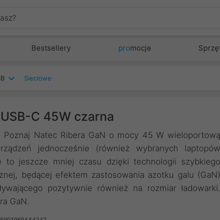
Bestsellery
pro
mocje
Sprzę
SB
Sieciowe
xUSB-C 45W czarna
ii. Poznaj Natec Ribera GaN o mocy 45 W wieloportow
urządzeń jednocześnie (również wybranych laptopó
 to jeszcze mniej czasu dzięki technologii szybkieg
znej, będącej efektem zastosowania azotku galu (GaN
ływającego pozytywnie również na rozmiar ładowarki
era GaN.
 5901969444247