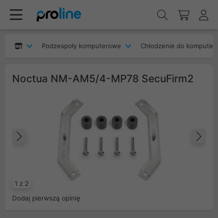
Podzespoły komputerowe
Chłodzenie do komputer
Noctua NM-AM5/4-MP78 SecuFirm2
Poprzedni
Na
1 z 2
Dodaj pierwszą opinię