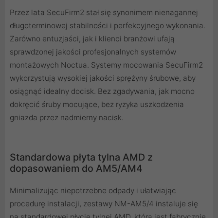
Przez lata SecuFirm2 stał się synonimem nienagannej
długoterminowej stabilności i perfekcyjnego wykonania.
Zarówno entuzjaści, jak i klienci branżowi ufają
sprawdzonej jakości profesjonalnych systemów
montażowych Noctua. Systemy mocowania SecuFirm2
wykorzystują wysokiej jakości sprężyny śrubowe, aby
osiągnąć idealny docisk. Bez zgadywania, jak mocno
dokręcić śruby mocujące, bez ryzyka uszkodzenia
gniazda przez nadmierny nacisk.
Standardowa płyta tylna AMD z
dopasowaniem do AM5/AM4
Minimalizując niepotrzebne odpady i ułatwiając
procedurę instalacji, zestawy NM-AM5/4 instaluje się
na standardowej płycie tylnej AMD, która jest fabrycznie