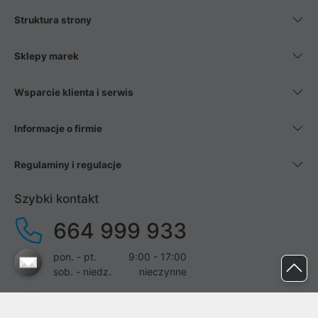
Struktura strony
Sklepy marek
Wsparcie klienta i serwis
Informacje o firmie
Regulaminy i regulacje
Szybki kontakt
664 999 933
pon. - pt.
9:00 - 17:00
sob. - niedz.
nieczynne
pomoc@proline.pl