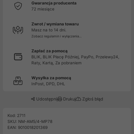
Gwarancja producenta
72 miesiące
Zwrot / wymiana towaru
Masz na to 14 dni.
Zobacz regulamin i wyłączenia...
Zapłać za pomocą
BLIK, BLIK Płacę Później, PayPo, Przelewy24,
Raty, Kartą, Za pobraniem
Wysyłka za pomocą
InPost, DPD, DHL
Udostępnij
Drukuj
Zgłoś błąd
Kod: 2711
SKU: NM-AM5/4-MP78
EAN: 9010018201369