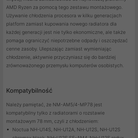
AMD Ryzen za pomocą tego zestawu montażowego.
Używanie chłodzenia procesora w kilku generacjach
platform zamiast kupowania nowego radiatora dla
każdej generacji jest nie tylko ekonomiczne, ale także
pomaga ograniczyć niepotrzebne odpady i oszczędzać
cenne zasoby. Ulepszając zamiast wymieniając
chłodzenie, aktywnie przyczyniasz się do bardziej
zrównoważonego przemysłu komputerów osobistych.
Kompatybilność
Należy pamiętać, że NM-AM5/4-MP78 jest
kompatybilny tylko z radiatorami o rozstawie
montażowym 78 mm, czyli z chłodzeniem:
Noctua NH-U14S, NH-U12A, NH-U12S, NH-U12S
chromax.black, NH-U12S SE-AM4, NH-U12S redux,