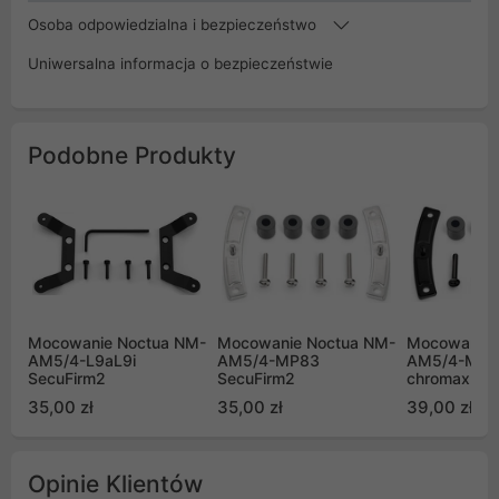
Osoba odpowiedzialna i bezpieczeństwo
Uniwersalna informacja o bezpieczeństwie
Podobne Produkty
Mocowanie Noctua NM-
Mocowanie Noctua NM-
Mocowanie 
AM5/4-L9aL9i
AM5/4-MP83
AM5/4-MP8
SecuFirm2
SecuFirm2
chromax.bla
SecuFirm2
35,00 zł
35,00 zł
39,00 zł
Opinie Klientów