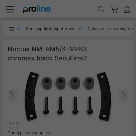
Podzespoły komputerowe
Chłodzenie do komputer
Noctua NM-AM5/4-MP83
chromax.black SecuFirm2
Poprzedni
Na
1 z 2
Dodaj pierwszą opinię