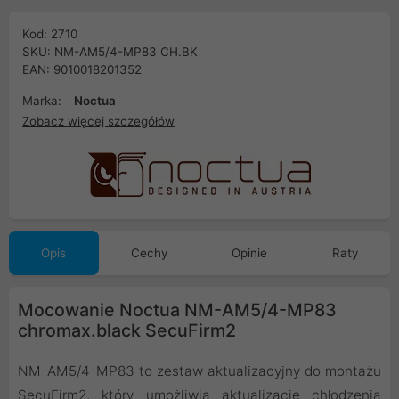
Kod: 2710
SKU: NM-AM5/4-MP83 CH.BK
EAN: 9010018201352
Marka:
Noctua
Zobacz więcej szczegółów
Opis
Cechy
Opinie
Raty
Mocowanie Noctua NM-AM5/4-MP83
chromax.black SecuFirm2
NM-AM5/4-MP83 to zestaw aktualizacyjny do montażu
SecuFirm2, który umożliwia aktualizację chłodzenia