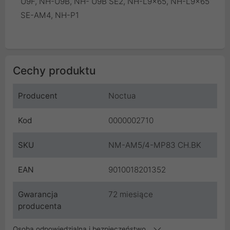
U9F, NH-U9B, NH- U9B SE2, NH-L9x65, NH-L9x65
SE-AM4, NH-P1
Cechy produktu
Producent
Noctua
Kod
0000002710
SKU
NM-AM5/4-MP83 CH.BK
EAN
9010018201352
Gwarancja
72 miesiące
producenta
Osoba odpowiedzialna i bezpieczeństwo