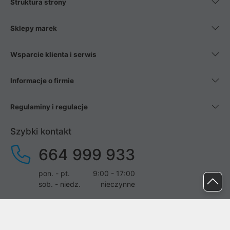
Struktura strony
Sklepy marek
Wsparcie klienta i serwis
Informacje o firmie
Regulaminy i regulacje
Szybki kontakt
664 999 933
pon. - pt.
9:00 - 17:00
sob. - niedz.
nieczynne
pomoc@proline.pl
Dołącz do nas