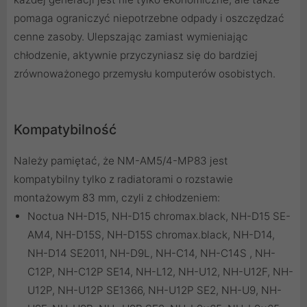
pomaga ograniczyć niepotrzebne odpady i oszczędzać
cenne zasoby. Ulepszając zamiast wymieniając
chłodzenie, aktywnie przyczyniasz się do bardziej
zrównoważonego przemysłu komputerów osobistych.
Kompatybilność
Należy pamiętać, że NM-AM5/4-MP83 jest
kompatybilny tylko z radiatorami o rozstawie
montażowym 83 mm, czyli z chłodzeniem:
Noctua NH-D15, NH-D15 chromax.black, NH-D15 SE-
AM4, NH-D15S, NH-D15S chromax.black, NH-D14,
NH-D14 SE2011, NH-D9L, NH-C14, NH-C14S , NH-
C12P, NH-C12P SE14, NH-L12, NH-U12, NH-U12F, NH-
U12P, NH-U12P SE1366, NH-U12P SE2, NH-U9, NH-