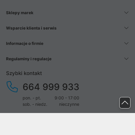
Sklepy marek
Wsparcie klienta i serwis
Informacje o firmie
Regulaminy i regulacje
Szybki kontakt
664 999 933
pon. - pt.
9:00 - 17:00
sob. - niedz.
nieczynne
pomoc@proline.pl
Dołącz do nas