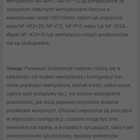
wentylatora NA-AVP1, NA-IS1-12 są kompatybilne ze
wszystkimi obecnymi wentylatorami Noctua o
kwadratowej ramie 120x25mm, takimi jak popularna
seria NF-A12x25, NF-F12, NF-P12 redux lub NF-S12A .
Wąski NF-A12x15 lub wentylatory innych producentów
nie są obsługiwane.
Uwaga:
Ponieważ turbulencje napływu różnią się w
zależności od modelu wentylatora i konfiguracji (np.
różne prędkości wentylatora, kształt kratki, układ oczek,
ogólny opór przepływu itp.), nie można wiarygodnie
przewidzieć, jak dużą poprawę przyniesie dodanie
przekładek wlotowych. Chociaż ulepszenia są znaczące
w większości konfiguracji, czasami mogą być one
niewielkie lub żadne, a w rzadkich sytuacjach, takich jak
określone kratki szczelinowe, dodanie elementów