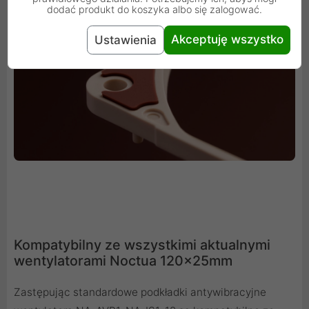
dodać produkt do koszyka albo się zalogować.
Akceptuję wszystko
Ustawienia
Kompatybilny ze wszystkimi aktualnymi
wentylatorami Noctua 120x25mm
Zastępując standardowe podkładki antywibracyjne