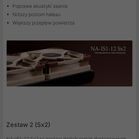
Poprawa akustyki ssania
Niższy poziom hałasu
Większy przepływ powietrza
Zestaw 2 (Sx2)
NA-IS1-12 Sx2 to zestaw dwóch ramek dystansowych