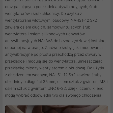
oraz pasujących podkładek antywibracyjnych, śrub
wentylatorów i śrub chłodnicy. Do użytku z
wentylatorami wlotowymi obudowy, NA-IS1-12 Sx2
zawiera osiem długich, samogwintujących śrub
wentylatora i osiem silikonowych uchwytów
antywibracyjnych NA-AV3 do beznarzędziowej instalacji
odpornej na wibracje. Zarówno śruby, jak i mocowania
antywibracyjne po prostu przechodzą przez otwory w
przekładce i mocują się do wentylatora, umieszczając
przekładkę między wentylatorem a obudową. Do użytku
z chłodzeniem wodnym, NA-IS1-12 Sx2 zawiera śruby
chłodnicy o długości 35 mm, osiem sztuk z gwintem M3 i
osiem sztuk z gwintem UNC 6-32, dzięki czemu klienci
mogą wybrać odpowiedni typ dla swojego chłodzenia.