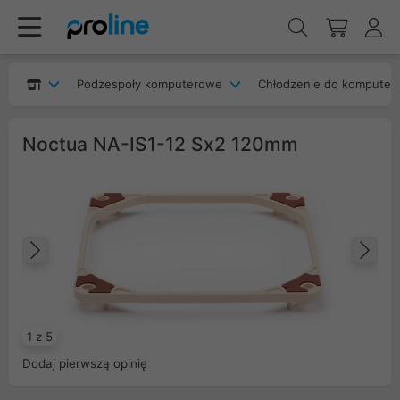
Podzespoły komputerowe
Chłodzenie do komputer
Noctua NA-IS1-12 Sx2 120mm
Poprzedni
Na
1 z 5
Dodaj pierwszą opinię