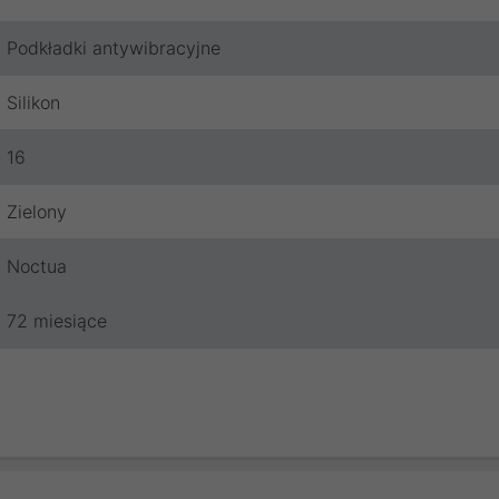
Podkładki antywibracyjne
Silikon
16
Zielony
Noctua
72 miesiące