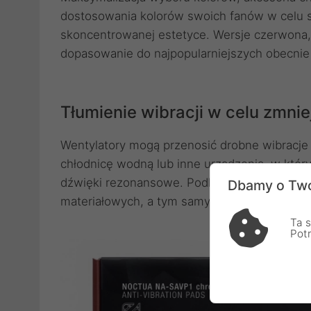
dostosowania kolorów swoich fanów w celu 
skoncentrowanej estetyce. Wersje czerwona, nie
dopasowanie do najpopularniejszych obecni
Tłumienie wibracji w celu zmnie
Wentylatory mogą przenosić drobne wibracje
chłodnicę wodną lub inne urządzenia, w któ
dźwięki rezonansowe. Podkładki NA-AVP1 
Dbamy o Two
materiałowych, a tym samym obniżyć ogólny
Ta s
Pot