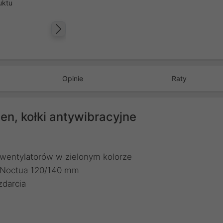
uktu
Następny
Opinie
Raty
n, kołki antywibracyjne
 wentylatorów w zielonym kolorze
w Noctua 120/140 mm
zdarcia