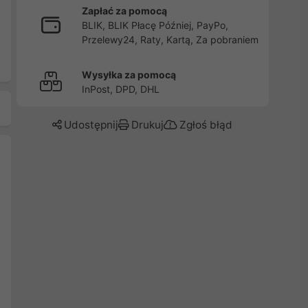
Zapłać za pomocą
BLIK, BLIK Płacę Później, PayPo,
Przelewy24, Raty, Kartą, Za pobraniem
Wysyłka za pomocą
InPost, DPD, DHL
Udostępnij
Drukuj
Zgłoś błąd