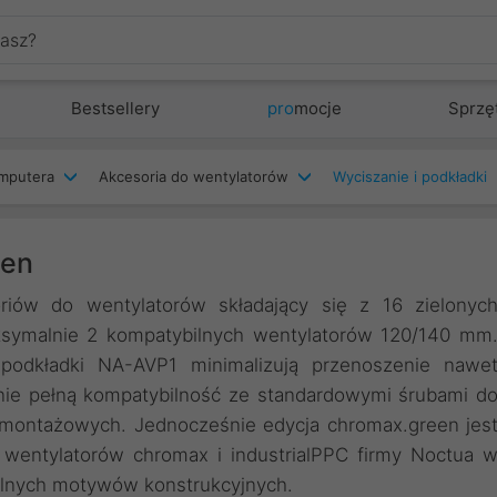
Bestsellery
pro
mocje
Sprzę
mputera
Akcesoria do wentylatorów
Wyciszanie i podkładki
een
iów do wentylatorów składający się z 16 zielonyc
ksymalnie 2 kompatybilnych wentylatorów 120/140 mm
podkładki NA-AVP1 minimalizują przenoszenie nawe
śnie pełną kompatybilność ze standardowymi śrubami d
 montażowych. Jednocześnie edycja chromax.green jes
 wentylatorów chromax i industrialPPC firmy Noctua 
ualnych motywów konstrukcyjnych.