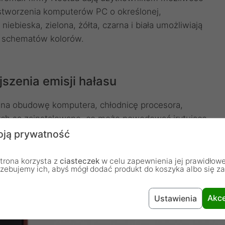
stworzenia komputerów PC o określonej,
bieska, zielona, ​​żółta, czarna i biała umożliwiają
e schematów kolorów.
jszenia emisji hałasu
 na obudowę komputera, chłodnicę procesora,
rych są zainstalowane, co może powodować irytujące
mogą pomóc zredukować przenoszenie dźwięków
ją prywatność
 poziom hałasu komputera.
trona korzysta z
ciasteczek
w celu zapewnienia jej prawidłowe
rzebujemy ich, abyś mógł dodać produkt do koszyka albo się z
Akce
Ustawienia