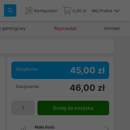
Konfigurator
0,00 zł
Mój Proline
t gamingowy
Wyprzedaż
Kontakt
45,00 zł
Wysyłkowa:
h
46,00 zł
Stacjonarna:
.
t
o
Dodaj do koszyka
t
w
Mała ilość