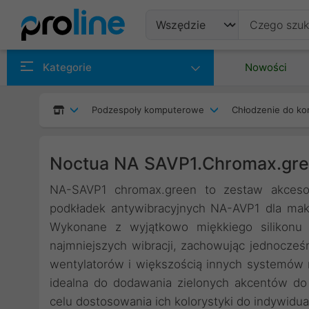
Produkty
Kategorie
Nowości
Producenci
Podzespoły komputerowe
Chłodzenie do ko
Kategorie
Noctua NA SAVP1.Chromax.gr
NA-SAVP1 chromax.green to zestaw akcesor
podkładek antywibracyjnych NA-AVP1 dla ma
Wykonane z wyjątkowo miękkiego silikonu 
najmniejszych wibracji, zachowując jednocze
wentylatorów i większością innych systemów
idealna do dodawania zielonych akcentów do
celu dostosowania ich kolorystyki do indywid