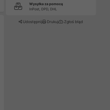
Wysyłka za pomocą
InPost, DPD, DHL
Udostępnij
Drukuj
Zgłoś błąd