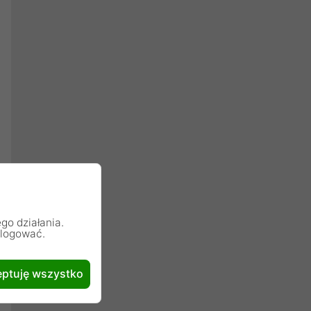
go działania.
alogować.
ptuję wszystko