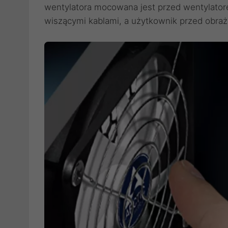
wentylatora mocowana jest przed wentylator
wiszącymi kablami, a użytkownik przed obraż