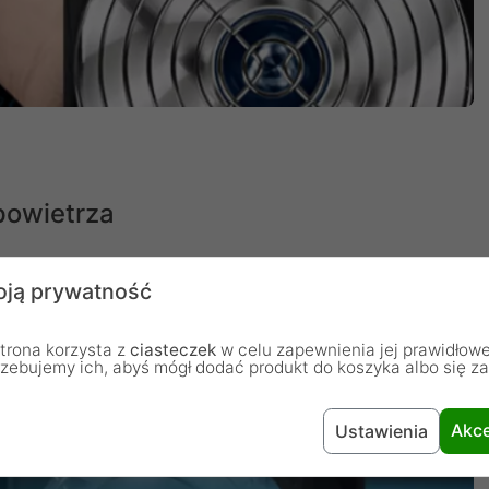
powietrza
ość - wpływ na przepływ powietrza wynosi mniej niż
ją prywatność
trona korzysta z
ciasteczek
w celu zapewnienia jej prawidłowe
rzebujemy ich, abyś mógł dodać produkt do koszyka albo się z
Akce
Ustawienia