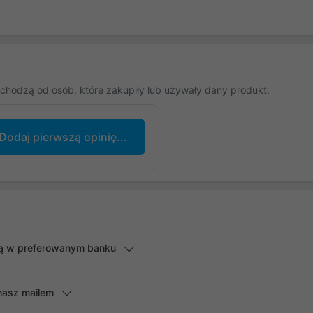
chodzą od osób, które zakupiły lub używały dany produkt.
Dodaj pierwszą opinię...
lną w preferowanym banku
masz mailem