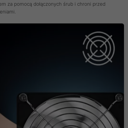
em za pomocą dołączonych śrub i chroni przed
eniami.