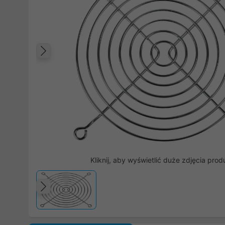
Poprzedni
Kliknij, aby wyświetlić duże zdjęcia prod
Poprzedni