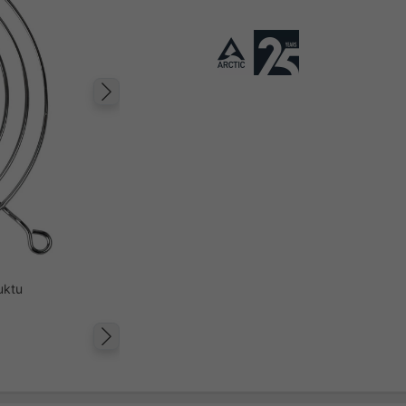
Następny
uktu
Następny