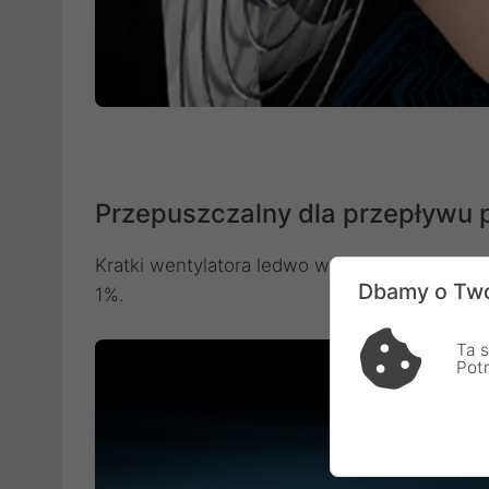
Przepuszczalny dla przepływu 
Kratki wentylatora ledwo wpływają na wydajn
Dbamy o Two
1%.
Ta s
Pot