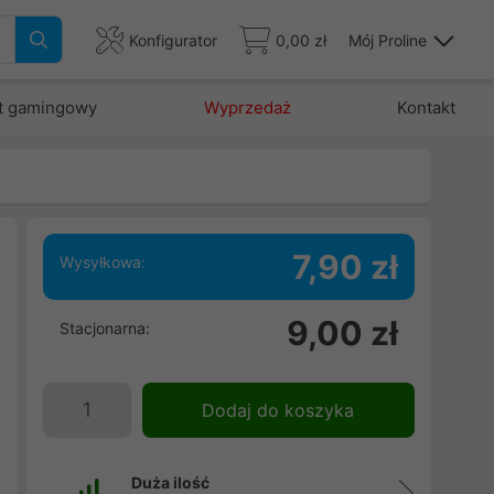
Konfigurator
0,00 zł
Mój Proline
t gamingowy
Wyprzedaż
Kontakt
7,90 zł
Wysyłkowa:
o
9,00 zł
Stacjonarna:
Dodaj do koszyka
Duża ilość