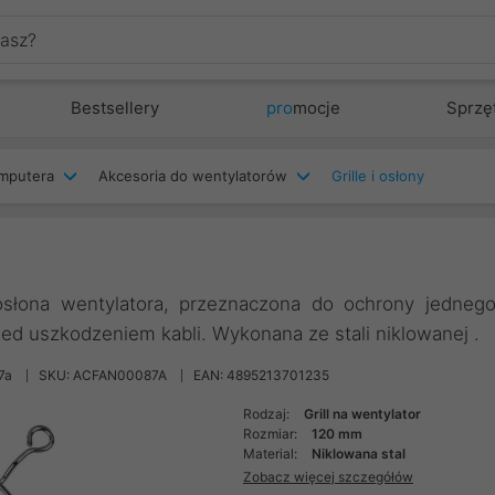
Bestsellery
pro
mocje
Sprzę
mputera
Akcesoria do wentylatorów
Grille i osłony
 osłona wentylatora, przeznaczona do ochrony jedneg
ed uszkodzeniem kabli. Wykonana ze stali niklowanej .
7a
SKU: ACFAN00087A
EAN: 4895213701235
Rodzaj:
Grill na wentylator
Rozmiar:
120 mm
Material:
Niklowana stal
Zobacz więcej szczegółów