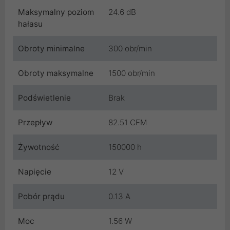
Maksymalny poziom
24.6 dB
hałasu
Obroty minimalne
300 obr/min
Obroty maksymalne
1500 obr/min
Podświetlenie
Brak
Przepływ
82.51 CFM
Żywotność
150000 h
Napięcie
12 V
Pobór prądu
0.13 A
Moc
1.56 W