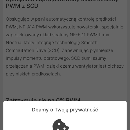
PWM z SCD
Obsługując w pełni automatyczną kontrolę prędkości
PWM, NF-A14 PWM wykorzystuje nowatorski, specjalnie
zaprojektowany układ scalony NE-FD1 PWM firmy
Noctua, który integruje technologię Smooth
Commutation Drive (SCD). Zapewniając płynniejsze
impulsy momentu obrotowego, SCD tłumi szumy
przełączania PWM, dzięki czemu wentylator jest cichszy
przy niskich prędkościach.
Zatrzymuje się na 0% PWM
Dbamy o Twoją prywatność
Gdy wentylator zostanie ustawiony na 0% cyklu pracy
PWM przez płytę główną lub kontroler wentylatora PWM,
zatrzyma się. To sprawia, że ​​idealnie nadaje się do