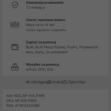
Gwarancja producenta
72 miesiące
Zwrot / wymiana towaru
Masz na to 14 dni.
Zobacz regulamin i wyłączenia...
Zapłać za pomocą
BLIK, BLIK Płacę Później, PayPo, Przelewy24,
Raty, Kartą, Za pobraniem
Wysyłka za pomocą
InPost, DPD, DHL
Udostępnij
Drukuj
Zgłoś błąd
Kod: NOC_NF-A14_PWM
SKU: NF-A14 PWM
EAN: 4716123314981