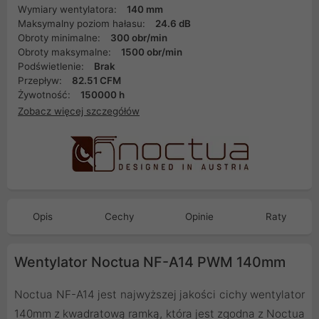
Wymiary wentylatora:
140 mm
Maksymalny poziom hałasu:
24.6 dB
Obroty minimalne:
300 obr/min
Obroty maksymalne:
1500 obr/min
Podświetlenie:
Brak
Przepływ:
82.51 CFM
Żywotność:
150000 h
Zobacz więcej szczegółów
Opis
Cechy
Opinie
Raty
Wentylator Noctua NF-A14 PWM 140mm
Noctua NF-A14 jest najwyższej jakości cichy wentylator
140mm z kwadratową ramką, która jest zgodna z Noctua