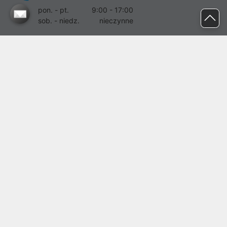
pon. - pt.
9:00 - 17:00
sob. - niedz.
nieczynne
pomoc@proline.pl
Dołącz do nas
Zgłoś błąd na stronie
Proline SA z siedzibą w Mirkowie (55-095), przy ul. Brzozowej 5,
wpisana do rejestru przedsiębiorców Krajowego Rejestru Sądowego
przez Sąd Rejonowy dla Wrocławia-Fabrycznej we Wrocławiu, VI
Wydział Gospodarczy Krajowego Rejestru Sądowego pod nr KRS:
0000282071, NIP: 8951898022, REGON: 020482041, BDO:
000437899. Kapitał zakładowy Spółki wynosi 500000,00 zł i został
on opłacony w całości.
© proline 1996 - 2026. Wszelkie prawa zastrzeżone.