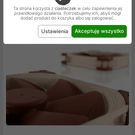
tworzenia konfiguracji z półpasywnym chłodzeniem,
Ta strona korzysta z
ciasteczek
w celu zapewnienia jej
prawidłowego działania. Potrzebujemy ich, abyś mógł
które automatycznie wyłączają wentylatory, a tym
dodać produkt do koszyka albo się zalogować.
samym działają całkowicie cicho na biegu jałowym, jeśli
Akceptuję wszystko
Ustawienia
pozwala na to termika.