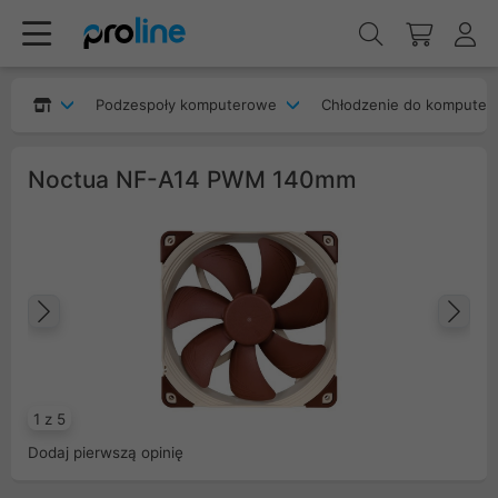
Podzespoły komputerowe
Chłodzenie do komputer
Noctua NF-A14 PWM 140mm
Poprzedni
Na
1 z 5
Dodaj pierwszą opinię