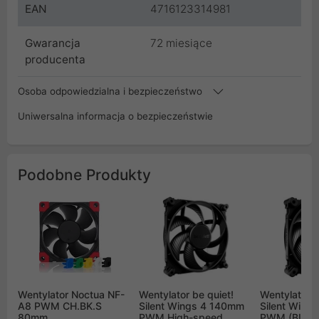
EAN
4716123314981
Gwarancja
72 miesiące
producenta
Osoba odpowiedzialna i bezpieczeństwo
Uniwersalna informacja o bezpieczeństwie
Podobne Produkty
Wentylator Noctua NF-
Wentylator be quiet!
Wentylator b
A8 PWM CH.BK.S
Silent Wings 4 140mm
Silent Wing
80mm
PWM High-speed
PWM (BL09