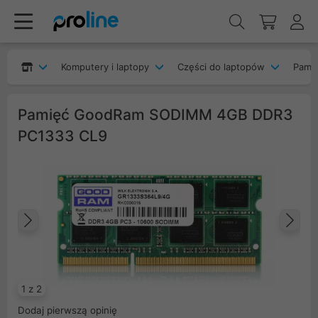
Komputery i laptopy
Części do laptopów
Pami
Pamięć GoodRam SODIMM 4GB DDR3
PC1333 CL9
Poprzedni
Na
1 z 2
Dodaj pierwszą opinię