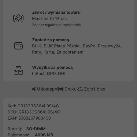
Zwrot / wymiana towaru
Masz na to 14 dni.
Zobacz regulamin i wyłączenia...
Zapłać za pomocą
BLIK, BLIK Płacę Później, PayPo, Przelewy24,
Raty, Kartą, Za pobraniem
Wysyłka za pomocą
InPost, DPD, DHL
Udostępnij
Drukuj
Zgłoś błąd
Kod: GR1333S364L9S/4G
SKU: GR1333S364L9S/4G
EAN: 5908267903490
Rodzaj:
SO-DIMM
Pojemność:
4096 MB