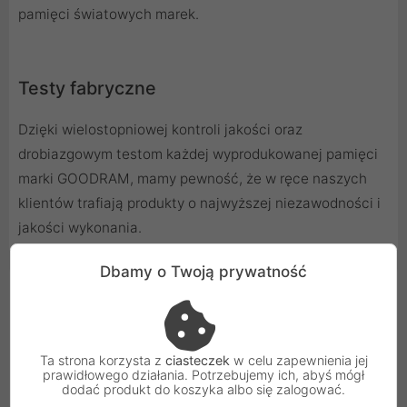
pamięci światowych marek.
Testy fabryczne
Dzięki wielostopniowej kontroli jakości oraz
drobiazgowym testom każdej wyprodukowanej pamięci
marki GOODRAM, mamy pewność, że w ręce naszych
klientów trafiają produkty o najwyższej niezawodności i
jakości wykonania.
Dbamy o Twoją prywatność
Cechy produktu
Rodzaj
SO-DIMM
Ta strona korzysta z
ciasteczek
w celu zapewnienia jej
prawidłowego działania. Potrzebujemy ich, abyś mógł
Pojemność
4096 MB
dodać produkt do koszyka albo się zalogować.