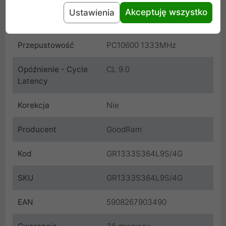
Maksymalne
1333 MHz
Akceptuję wszystko
Ustawienia
taktowanie
Przepustowość
PC10600 1333MHz
Opóźnienie - Cycle
CL 9.0
Latency
Korekcja
Nie
Producent
GoodRam
Kod
GR1333S364L9S/4G
SKU
GR1333S364L9S/4G
EAN
5908267903490