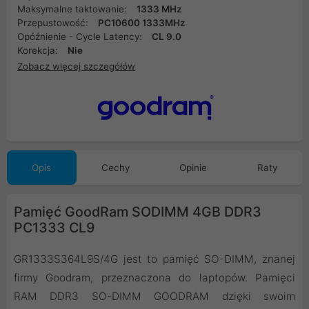
Maksymalne taktowanie:
1333 MHz
Przepustowość:
PC10600 1333MHz
Opóźnienie - Cycle Latency:
CL 9.0
Korekcja:
Nie
Zobacz więcej szczegółów
Opis
Cechy
Opinie
Raty
Pamięć GoodRam SODIMM 4GB DDR3
PC1333 CL9
GR1333S364L9S/4G jest to pamięć SO-DIMM, znanej
firmy Goodram, przeznaczona do laptopów. Pamięci
RAM DDR3 SO-DIMM GOODRAM dzięki swoim