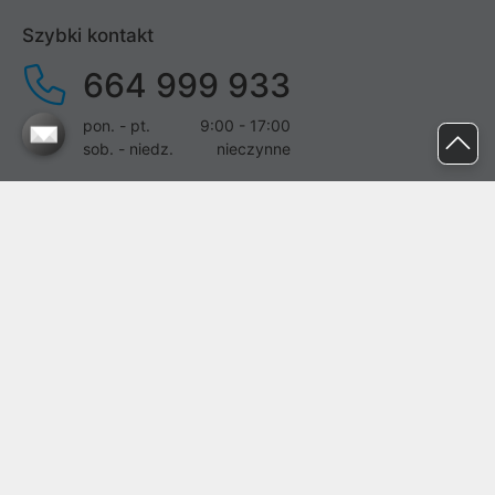
Szybki kontakt
664 999 933
pon. - pt.
9:00 - 17:00
sob. - niedz.
nieczynne
pomoc@proline.pl
Dołącz do nas
Zgłoś błąd na stronie
Proline SA z siedzibą w Mirkowie (55-095), przy ul. Brzozowej 5,
wpisana do rejestru przedsiębiorców Krajowego Rejestru Sądowego
przez Sąd Rejonowy dla Wrocławia-Fabrycznej we Wrocławiu, VI
Wydział Gospodarczy Krajowego Rejestru Sądowego pod nr KRS:
0000282071, NIP: 8951898022, REGON: 020482041, BDO:
000437899. Kapitał zakładowy Spółki wynosi 500000,00 zł i został