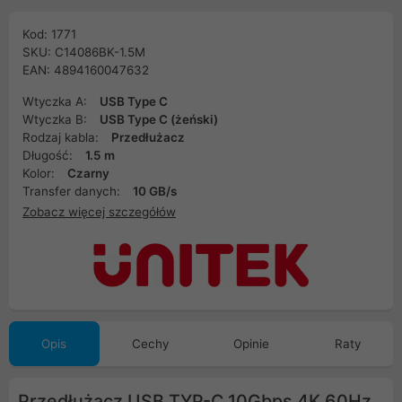
Kod: 1771
SKU: C14086BK-1.5M
EAN: 4894160047632
Wtyczka A:
USB Type C
Wtyczka B:
USB Type C (żeński)
Rodzaj kabla:
Przedłużacz
Długość:
1.5 m
Kolor:
Czarny
Transfer danych:
10 GB/s
Zobacz więcej szczegółów
Opis
Cechy
Opinie
Raty
Przedłużacz USB TYP-C 10Gbps 4K 60Hz