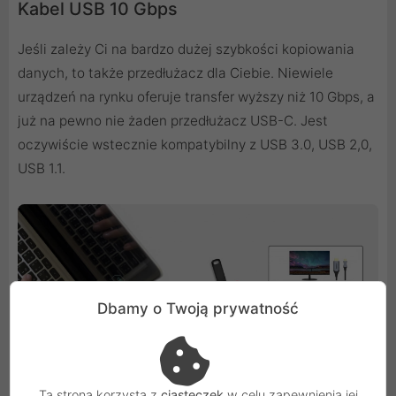
Kabel USB 10 Gbps
Jeśli zależy Ci na bardzo dużej szybkości kopiowania
danych, to także przedłużacz dla Ciebie. Niewiele
urządzeń na rynku oferuje transfer wyższy niż 10 Gbps, a
już na pewno nie żaden przedłużacz USB-C. Jest
oczywiście wstecznie kompatybilny z USB 3.0, USB 2,0,
USB 1.1.
Dbamy o Twoją prywatność
Ta strona korzysta z
ciasteczek
w celu zapewnienia jej