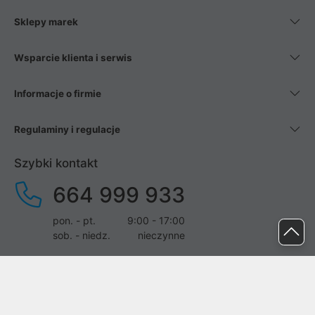
Sklepy marek
Wsparcie klienta i serwis
Informacje o firmie
Regulaminy i regulacje
Szybki kontakt
664 999 933
pon. - pt.
9:00 - 17:00
sob. - niedz.
nieczynne
pomoc@proline.pl
Dołącz do nas