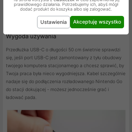
prawidłowego działania. Potrzebujemy ich, abyś mógł
dodać produkt do koszyka albo się zalogować.
Akceptuję wszystko
Ustawienia
Wygoda używania
Przedłużka USB-C o długości 50 cm świetnie sprawdzi
się, jeśli port USB-C jest zamontowany z tyłu obudowy
twojego komputera stacjonarnego a chcesz sprawić, by
Twoja praca była nieco wygodniejsza. Kabel szczególnie
nadaje się do podłączenia rozładowanego Nintendo Go
do stacji dokującej - możesz jednocześnie grać i
ładować pada.