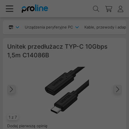
Urządzenia peryferyjne PC
Kable, przewody i adapt
Unitek przedłużacz TYP-C 10Gbps
1,5m C14086B
Poprzedni
Na
1 z 7
Dodaj pierwszą opinię