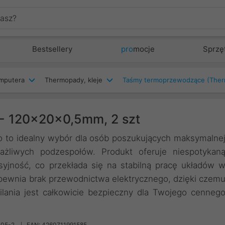
Bestsellery
pro
mocje
Sprzę
mputera
Thermopady, kleje
Taśmy termoprzewodzące (The
 - 120x20x0,5mm, 2 szt
o to idealny wybór dla osób poszukujących maksymalne
żliwych podzespołów. Produkt oferuje niespotykan
yjność, co przekłada się na stabilną pracę układów 
ewnia brak przewodnictwa elektrycznego, dzięki czem
lania jest całkowicie bezpieczny dla Twojego cenneg
-05-2
EAN: 4260711991585