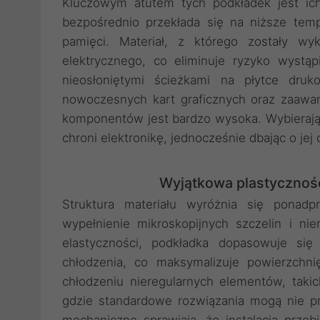
Kluczowym atutem tych podkładek jest ich
bezpośrednio przekłada się na niższe tem
pamięci. Materiał, z którego zostały wy
elektrycznego, co eliminuje ryzyko wyst
nieosłoniętymi ścieżkami na płytce druk
nowoczesnych kart graficznych oraz zaawa
komponentów jest bardzo wysoka. Wybierając
chroni elektronikę, jednocześnie dbając o je
Wyjątkowa plastycznoś
Struktura materiału wyróżnia się ponadp
wypełnienie mikroskopijnych szczelin i ni
elastyczności, podkładka dopasowuje s
chłodzenia, co maksymalizuje powierzchn
chłodzeniu nieregularnych elementów, takich 
gdzie standardowe rozwiązania mogą nie pr
mechaniczne sprawiają, że instalacja przeb