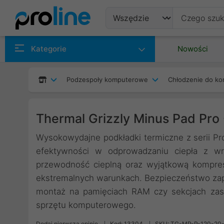
Produkty
Kategorie
Nowości
Producenci
Podzespoły komputerowe
Chłodzenie do ko
Kategorie
Thermal Grizzly Minus Pad Pro
Wysokowydajne podkładki termiczne z serii Pr
efektywności w odprowadzaniu ciepła z wra
przewodność cieplną oraz wyjątkową kompres
ekstremalnych warunkach. Bezpieczeństwo zap
montaż na pamięciach RAM czy sekcjach zasi
sprzętu komputerowego.
Dodaj pierwszą opinię
Kod: 13304
SKU: TG-MP-P-120-20