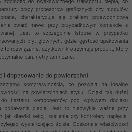
 zdolność do błyskawicznego transportu ciepła, co
peratury pracy procesorów graficznych czy modułów
konane, charakteryzuje się brakiem przewodnictwa
ąpienia zwarć nawet przy przypadkowym kontakcie z
owanej. Jest to szczególnie istotne w przypadku
nsowanych płyt głównych, gdzie gęstość upakowania
 to rozwiązanie, użytkownik otrzymuje produkt, który
j optymalne parametry termiczne.
ć i dopasowanie do powierzchni
rzeciętną kompresyjnością, co pozwala na idealne
erówności na powierzchniach styku. Dzięki tak dużej
ię do kształtu komponentów pod wpływem docisku
ię oddawania ciepła. Jest to niezwykle ważne przy
jak dławiki sekcji zasilania czy kontrolery napięcia,
zylegać wystarczająco ściśle. Doskonałe właściwości
iega sprawnie, a materiał nie kruszy się i zachowuje