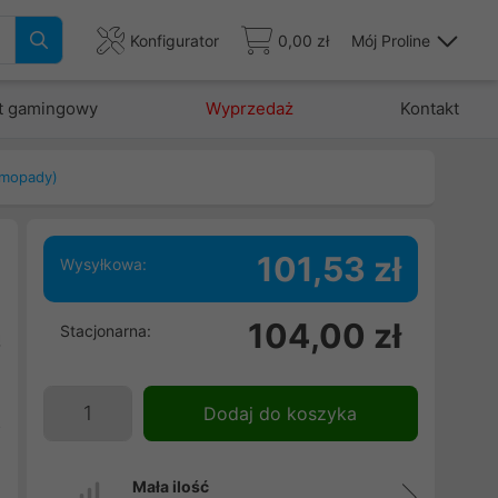
Konfigurator
0,00 zł
Mój Proline
t gamingowy
Wyprzedaż
Kontakt
rmopady)
101,53 zł
Wysyłkowa:
j
104,00 zł
Stacjonarna:
ą
w
u
Dodaj do koszyka
o
Mała ilość