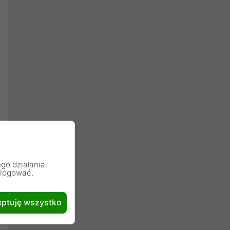
go działania.
alogować.
ptuję wszystko