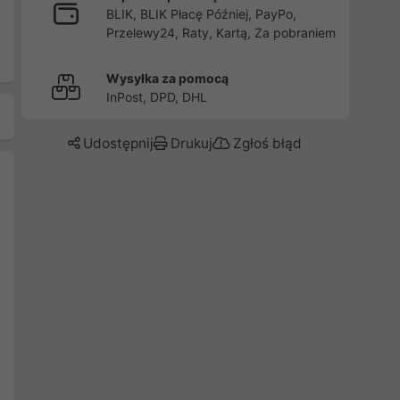
BLIK, BLIK Płacę Później, PayPo,
Przelewy24, Raty, Kartą, Za pobraniem
Wysyłka za pomocą
InPost, DPD, DHL
Udostępnij
Drukuj
Zgłoś błąd