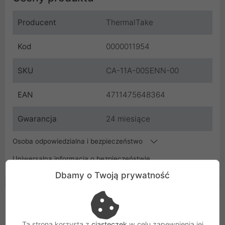
Producent
ThermalTake
Kod
0000011954
SKU
CA-11A-00SENN-00
EAN
4711475648364
Gwarancja
24 miesiące
Osoba odpowiedzialna i bezpieczeństwo
Uniwersalna informacja o bezpieczeństwie
Dbamy o Twoją prywatność
Podobne Produkty
Ta strona korzysta z
ciasteczek
w celu zapewnienia jej