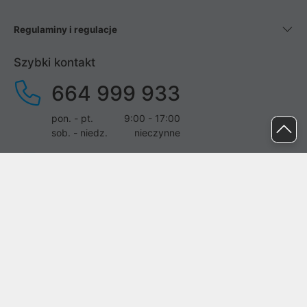
Regulaminy i regulacje
Szybki kontakt
664 999 933
pon. - pt.
9:00 - 17:00
sob. - niedz.
nieczynne
pomoc@proline.pl
Dołącz do nas
Zgłoś błąd na stronie
Proline SA z siedzibą w Mirkowie (55-095), przy ul. Brzozowej 5,
wpisana do rejestru przedsiębiorców Krajowego Rejestru Sądowego
przez Sąd Rejonowy dla Wrocławia-Fabrycznej we Wrocławiu, VI