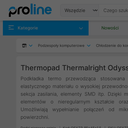
Produkty
Kategorie
Nowości
Producenci
Podzespoły komputerowe
Chłodzenie do ko
Kategorie
Thermopad Thermalright Odys
Podkładka termo przewodząca stosowana 
elastycznego materiału o wysokiej przewodnoś
sekcja zasilania, elementy SMD itp. Dzięki m
elementów o nieregularnym kształcie or
Umożliwiają wypełnianie połączeń od mik
powierzchni.
Dodaj pierwszą opinię
Kod: OSYTP_85x45x1.5
SKU: OSYTP