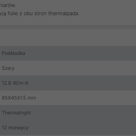
miarów.
ą folie z obu stron thermalpada.
Podkładka
Szary
12.8 W/m-K
85X45X1.5 mm
Thermalright
12 miesięcy