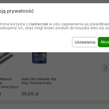
ją prywatność
trona korzysta z
ciasteczek
w celu zapewnienia jej prawidłowe
rzebujemy ich, abyś mógł dodać produkt do koszyka albo się z
Akce
Ustawienia
Ultimate
Gelid GN-Ultimate 6W
ad
50g Thermal Putty
1.5mm 2pcs
ł
55,00 zł