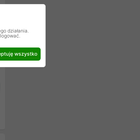
go działania.
alogować.
ptuję wszystko
Następny