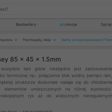
Bestsellery
pro
mocje
Sprzę
mputera
Thermopady, kleje
Taśmy termoprzewodzące (The
sey 85 x 45 x 1.5mm
wszędzie tam gdzie niezbędne jest zastosowani
ci termicznej np.: połączenia blok wodny pamięci ram
iękkiej strukturze doskonale nadaje się do chłodzeni
az elementów umieszczonych na różnej wysokości
roskopijnych rys aż do widocznych nieregularnyc
_85x45x1.5
EAN: 814256002073