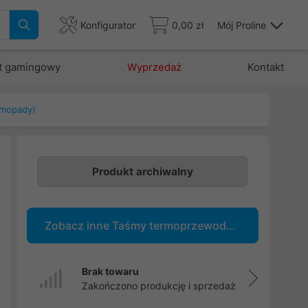
Konfigurator
0,00 zł
Mój Proline
t gamingowy
Wyprzedaż
Kontakt
rmopady)
Produkt archiwalny
e
,
Zobacz inne Taśmy termoprzewodzące (Thermopady)
e
.
h
Brak towaru
Zakończono produkcję i sprzedaż