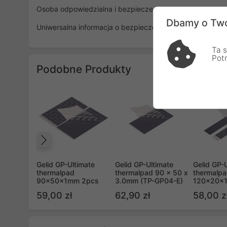
Osoba odpowiedzialna i bezpieczeństwo
Dbamy o Two
Uniwersalna informacja o bezpieczeństwie
Ta s
Pot
Podobne Produkty
Poprzedni
Gelid GP-Ultimate
Gelid GP-Ultimate
Gelid GP-
thermalpad
thermalpad 90 x 50 x
thermalp
90x50x1mm 2pcs
3.0mm (TP-GP04-E)
120x20x
59,00 zł
62,90 zł
58,00 z