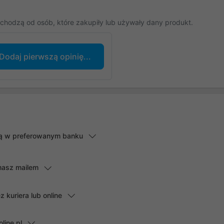
chodzą od osób, które zakupiły lub używały dany produkt.
Dodaj pierwszą opinię...
lną w preferowanym banku
masz mailem
kuriera lub online
line.pl