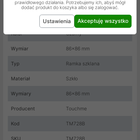
prawidłowego działania. Potrzebujemy ich, abyś mógł
dodać produkt do koszyka albo się zalogować.
Cechy produktu
Akceptuję wszystko
Ustawienia
Kolor
Czarny
Wymiar
86x86 mm
Typ
Ramka szklana
Materiał
Szkło
Wymiary
86x86 mm
Producent
Touchme
Kod
TM728B
SKU
TM728B