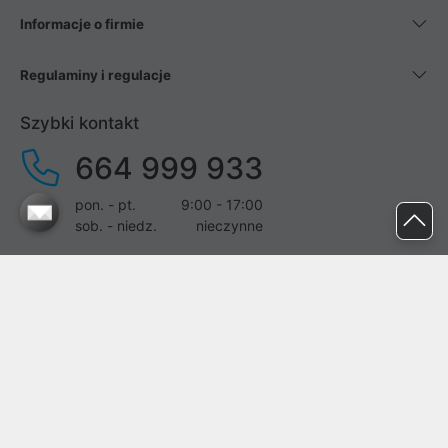
Informacje o firmie
Regulaminy i regulacje
Szybki kontakt
664 999 933
pon. - pt.
9:00 - 17:00
sob. - niedz.
nieczynne
pomoc@proline.pl
Dołącz do nas
Zgłoś błąd na stronie
Proline SA z siedzibą w Mirkowie (55-095), przy ul. Brzozowej 5,