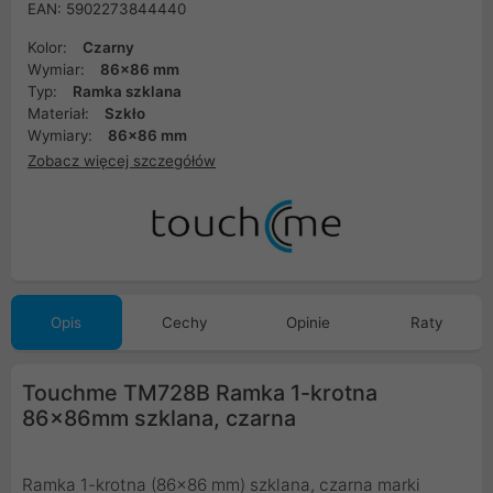
EAN: 5902273844440
Kolor:
Czarny
Wymiar:
86x86 mm
Typ:
Ramka szklana
Materiał:
Szkło
Wymiary:
86x86 mm
Zobacz więcej szczegółów
Opis
Cechy
Opinie
Raty
Touchme TM728B Ramka 1-krotna
86x86mm szklana, czarna
Ramka 1-krotna (86x86 mm) szklana, czarna marki