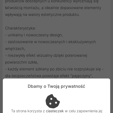
produktów dostepnych u konkurencji wyróżniają się
łatwością montażu, a idealnie dopasowane elementy
wpływają na walory estetyczne produktu.
Charakterystyka:
- unikalny i nowoczesny design,
- zastosowanie w nowoczesnych i ekskluzywnych
wnętrzach,
- niezwykły efekt wizualny dzięki polerowanej
powierzchni szkła,
- każdy element szklany po zbiciu nie rozpryskuje się -
dla bezpieczeństwa powstaje efekt "pajęczyny",
- łatwa do utrzymania w czystości,
Dbamy o Twoją prywatność
- ramki szklane Touchme występują w trzech kolorach:
białym, czarnym, złotym,
- wymiar ramki: 86x86 mm,
- grubość szkła: 4mm.
Ta strona korzysta z
ciasteczek
w celu zapewnienia jej