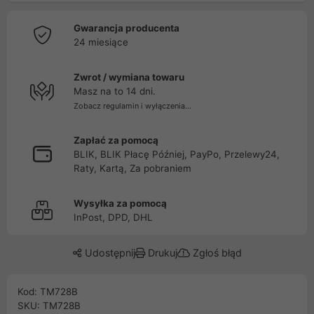
Gwarancja producenta
24 miesiące
Zwrot / wymiana towaru
Masz na to 14 dni.
Zobacz regulamin i wyłączenia...
Zapłać za pomocą
BLIK, BLIK Płacę Później, PayPo, Przelewy24,
Raty, Kartą, Za pobraniem
Wysyłka za pomocą
InPost, DPD, DHL
Udostępnij
Drukuj
Zgłoś błąd
Kod: TM728B
SKU: TM728B