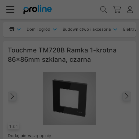
Dom i ogród
Budownictwo i akcesoria
Elektryk
Touchme TM728B Ramka 1-krotna
86x86mm szklana, czarna
Poprzedni
Na
1 z 1
Dodaj pierwszą opinię