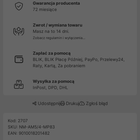
Gwarancja producenta
72 miesiące
Zwrot / wymiana towaru
Masz na to 14 dni.
Zobacz regulamin i wyłączenia...
Zapłać za pomocą
BLIK, BLIK Płacę Później, PayPo, Przelewy24,
Raty, Kartą, Za pobraniem
Wysyłka za pomocą
InPost, DPD, DHL
Udostępnij
Drukuj
Zgłoś błąd
Kod: 2707
SKU: NM-AM5/4-MP83
EAN: 9010018201482