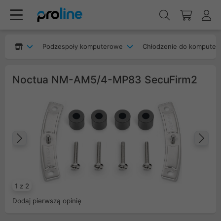
Podzespoły komputerowe
Chłodzenie do komputer
Noctua NM-AM5/4-MP83 SecuFirm2
Poprzedni
Na
1 z 2
Dodaj pierwszą opinię