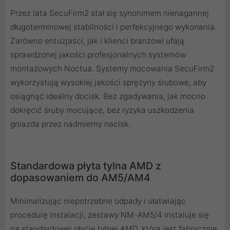
Przez lata SecuFirm2 stał się synonimem nienagannej
długoterminowej stabilności i perfekcyjnego wykonania.
Zarówno entuzjaści, jak i klienci branżowi ufają
sprawdzonej jakości profesjonalnych systemów
montażowych Noctua. Systemy mocowania SecuFirm2
wykorzystują wysokiej jakości sprężyny śrubowe, aby
osiągnąć idealny docisk. Bez zgadywania, jak mocno
dokręcić śruby mocujące, bez ryzyka uszkodzenia
gniazda przez nadmierny nacisk.
Standardowa płyta tylna AMD z
dopasowaniem do AM5/AM4
Minimalizując niepotrzebne odpady i ułatwiając
procedurę instalacji, zestawy NM-AM5/4 instaluje się
na standardowej płycie tylnej AMD, która jest fabrycznie