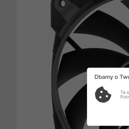
Dbamy o Two
Ta s
Pot