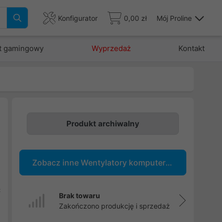
Konfigurator
0,00 zł
Mój Proline
t gamingowy
Wyprzedaż
Kontakt
Produkt archiwalny
.
u
Zobacz inne Wentylatory komputerowe
i
,
ć
Brak towaru
Zakończono produkcję i sprzedaż