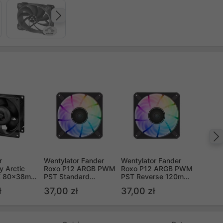
Następny
r
Wentylator Fander
Wentylator Fander
 Arctic
Roxo P12 ARGB PWM
Roxo P12 ARGB PWM
K 80x38mm
PST Standard
PST Reverse 120mm
120mm Czarny
Czarny (FRX121)
ł
37,00 zł
37,00 zł
(FRX120)