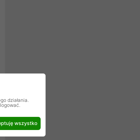
go działania.
alogować.
ptuję wszystko