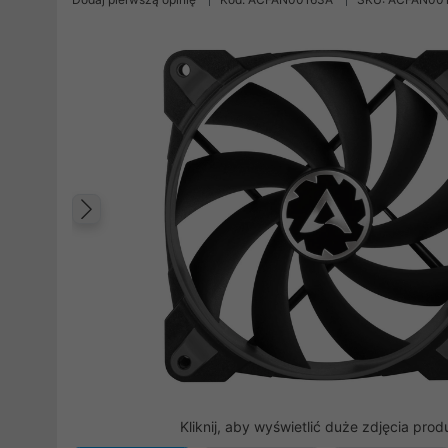
Poprzedni
Kliknij, aby wyświetlić duże zdjęcia prod