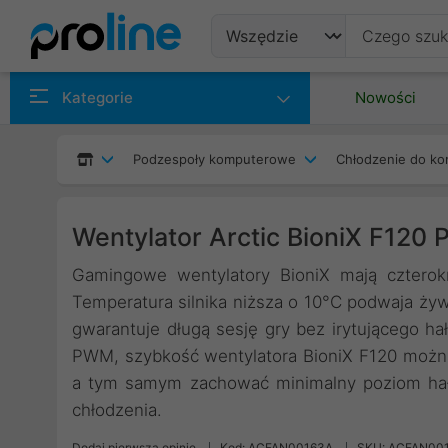
Produkty
Kategorie
Nowości
Producenci
Podzespoły komputerowe
Chłodzenie do ko
Kategorie
Wentylator Arctic BioniX F12
Gamingowe wentylatory BioniX mają czterokr
Temperatura silnika niższa o 10°C podwaja żyw
gwarantuje długą sesję gry bez irytującego hał
PWM, szybkość wentylatora BioniX F120 można
a tym samym zachować minimalny poziom hał
chłodzenia.
Dodaj pierwszą opinię
Kod: ACFAN00163A
SKU: ACFAN00