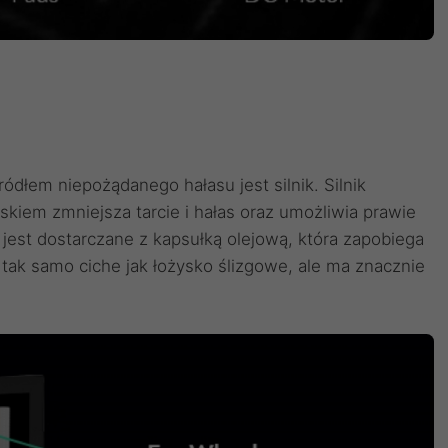
ódłem niepożądanego hałasu jest silnik. Silnik
iem zmniejsza tarcie i hałas oraz umożliwia prawie
jest dostarczane z kapsułką olejową, która zapobiega
tak samo ciche jak łożysko ślizgowe, ale ma znacznie