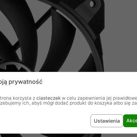
ją prywatność
trona korzysta z
ciasteczek
w celu zapewnienia jej prawidłowe
rzebujemy ich, abyś mógł dodać produkt do koszyka albo się z
Akce
Ustawienia