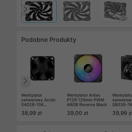
Poprzedni
Podobne Produkty
Poprzedni
Wentylator
Wentylator Antec
Wentylato
serwerowy Arctic
P12R 120mm PWM
serwerowy
S4028-15K
ARGB Reverse Black
S8038-7
40x28mm 15000rpm
7000rpm
38,99 zł
39,00 zł
39,99 z