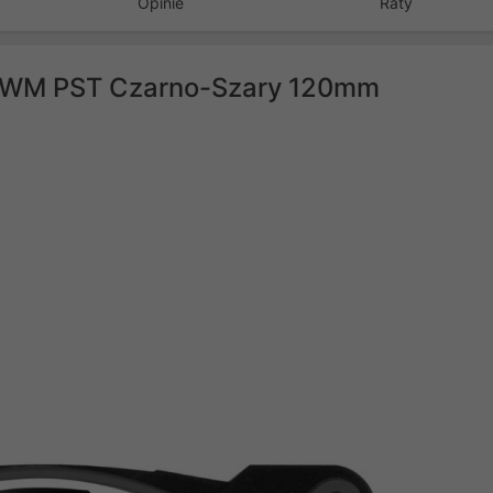
Opinie
Raty
0 PWM PST Czarno-Szary 120mm