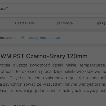
Bestsellery
pro
mocje
Sprzę
mputera
Wentylatory komputerowe
0 PWM PST Czarno-Szary 120mm
otnie dłuższą żywotność dzięki niskiej temperaturze
otność. Bardzo cicha praca dzięki silnikowi 3-fazowem
asu. Dzięki szerokiemu zakresowi regulacji i technologi
 zsynchronizować ze wszystkimi innymi wentylatorami
asu, zapewniając jednocześnie maksymalną wydajnoś
163A
EAN: 4895213702287