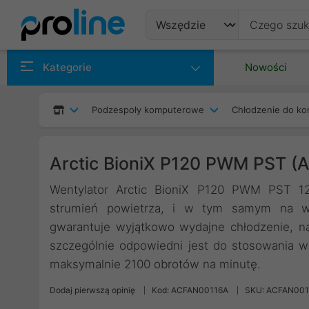
Produkty
Kategorie
Nowości
Producenci
Podzespoły komputerowe
Chłodzenie do ko
Kategorie
Arctic BioniX P120 PWM PST 
Wentylator Arctic BioniX P120 PWM PST 1
strumień powietrza, i w tym samym na wyso
gwarantuje wyjątkowo wydajne chłodzenie, n
szczególnie odpowiedni jest do stosowania w
maksymalnie 2100 obrotów na minutę.
Dodaj pierwszą opinię
Kod: ACFAN00116A
SKU: ACFAN001