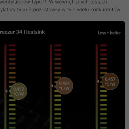
 wentylatorów typu P. W wewnętrznych testach
latory typu P pozostawiły w tyle wielu konkurentów.