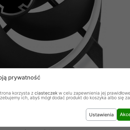
ją prywatność
trona korzysta z
ciasteczek
w celu zapewnienia jej prawidłowe
rzebujemy ich, abyś mógł dodać produkt do koszyka albo się z
Akce
Ustawienia
technologia silnika i nowo opracowana konstrukcja