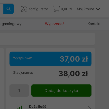
Konfigurator
0,00 zł
Mój Proline
t gamingowy
Wyprzedaż
Kontakt
37,00 zł
Wysyłkowa:
y
38,00 zł
Stacjonarna:
X
0
e
Dodaj do koszyka
Duża ilość