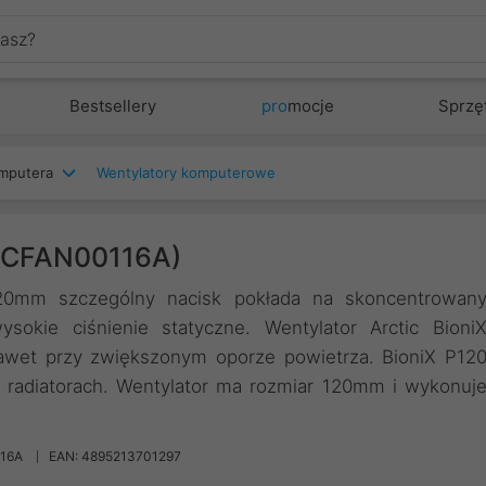
Bestsellery
pro
mocje
Sprzę
mputera
Wentylatory komputerowe
(ACFAN00116A)
20mm szczególny nacisk pokłada na skoncentrowan
kie ciśnienie statyczne. Wentylator Arctic Bioni
awet przy zwiększonym oporze powietrza. BioniX P12
 radiatorach. Wentylator ma rozmiar 120mm i wykonuj
16A
EAN: 4895213701297