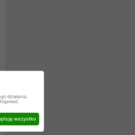
go działania.
alogować.
ptuję wszystko