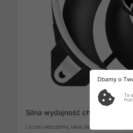
Dbamy o Two
Ta s
Pot
Silna wydajność chłodzenia
Liczne ulepszenia, takie jak zaktualizowana 