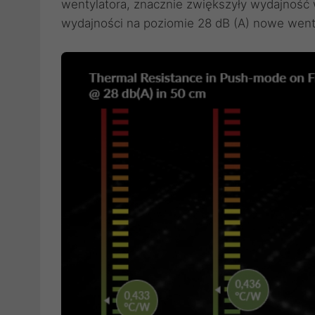
wentylatora, znacznie zwiększyły wydajność
wydajności na poziomie 28 dB (A) nowe wenty