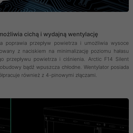
ożliwia cichą i wydajną wentylację
ora poprawia przepływ powietrza i umożliwia wysoce
ktowany z naciskiem na minimalizację poziomu hałasu
przepływu powietrza i ciśnienia. Arctic F14 Silent
 obudowy bądź wpuszcza chłodne. Wentylator posiada
ółpracuje również z 4-pinowymi złączami.