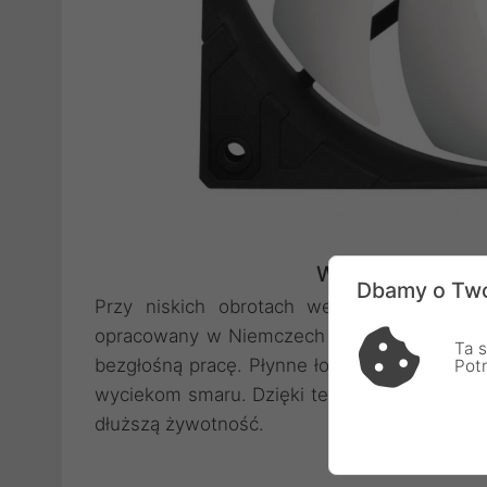
Wyjątkowo cichy 
Dbamy o Two
Przy niskich obrotach wentylatora główny
opracowany w Niemczech z ulepszonym łożys
Ta s
bezgłośną pracę. Płynne łożysko dynamiczne 
Pot
wyciekom smaru. Dzięki temu łożysko to jest
dłuższą żywotność.