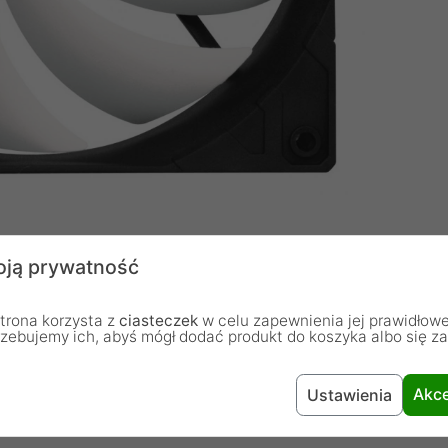
silnik i długa żywotność
ją prywatność
m źródłem niepożądanego hałasu jest silnik. Silnik
kiem zmniejsza tarcie i hałas oraz umożliwia prawie
trona korzysta z
ciasteczek
w celu zapewnienia jej prawidłowe
jest dostarczane z kapsułką olejową, która zapobiega
rzebujemy ich, abyś mógł dodać produkt do koszyka albo się z
 tak samo ciche jak łożysko ślizgowe, ale ma znacznie
Akce
Ustawienia