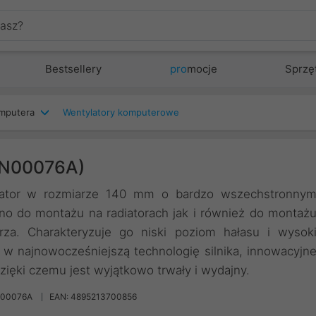
Bestsellery
pro
mocje
Sprzę
mputera
Wentylatory komputerowe
AN00076A)
ylator w rozmiarze 140 mm o bardzo wszechstronny
o do montażu na radiatorach jak i również do montaż
a. Charakteryzuje go niski poziom hałasu i wysok
w najnowocześniejszą technologię silnika, innowacyjn
 dzięki czemu jest wyjątkowo trwały i wydajny.
N00076A
EAN: 4895213700856