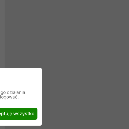
go działania.
alogować.
ptuję wszystko