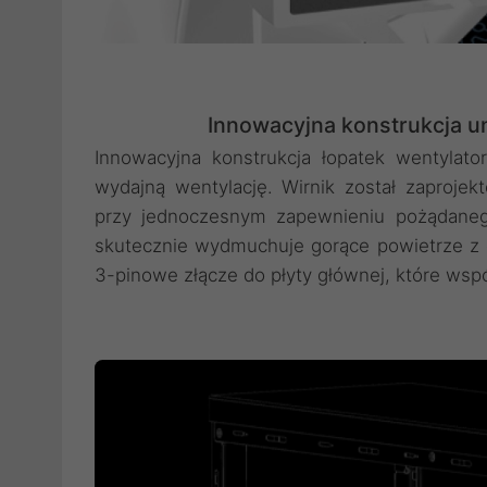
Innowacyjna konstrukcja um
Innowacyjna konstrukcja łopatek wentylat
wydajną wentylację. Wirnik został zaproje
przy jednoczesnym zapewnieniu pożądanego 
skutecznie wydmuchuje gorące powietrze z
3-pinowe złącze do płyty głównej, które wsp