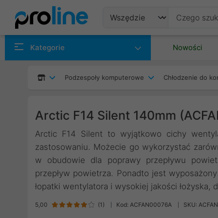
Produkty
Kategorie
Nowości
Producenci
Podzespoły komputerowe
Chłodzenie do ko
Kategorie
Arctic F14 Silent 140mm (ACF
Arctic F14 Silent to wyjątkowo cichy went
zastosowaniu. Możecie go wykorzystać zarówn
w obudowie dla poprawy przepływu powietrz
przepływ powietrza. Ponadto jest wyposażony 
łopatki wentylatora i wysokiej jakości łożyska,
5,00
(
1
)
Kod: ACFAN00076A
SKU: ACFA