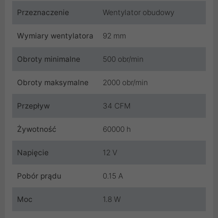
Przeznaczenie
Wentylator obudowy
Wymiary wentylatora
92 mm
Obroty minimalne
500 obr/min
Obroty maksymalne
2000 obr/min
Przepływ
34 CFM
Żywotność
60000 h
Napięcie
12 V
Pobór prądu
0.15 A
Moc
1.8 W