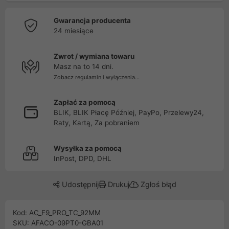
Gwarancja producenta
24 miesiące
Zwrot / wymiana towaru
Masz na to 14 dni.
Zobacz regulamin i wyłączenia...
Zapłać za pomocą
BLIK, BLIK Płacę Później, PayPo, Przelewy24,
Raty, Kartą, Za pobraniem
Wysyłka za pomocą
InPost, DPD, DHL
Udostępnij
Drukuj
Zgłoś błąd
Kod: AC_F9_PRO_TC_92MM
SKU: AFACO-09PT0-GBA01