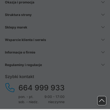
Okazja i promocja
Struktura strony
Sklepy marek
Wsparcie klienta i serwis
Informacje o firmie
Regulaminy i regulacje
Szybki kontakt
664 999 933
pon. - pt.
9:00 - 17:00
sob. - niedz.
nieczynne