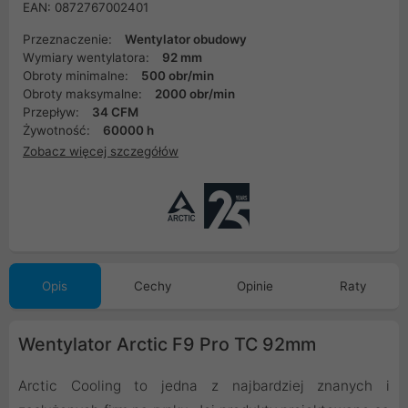
EAN: 0872767002401
Przeznaczenie:
Wentylator obudowy
Wymiary wentylatora:
92 mm
Obroty minimalne:
500 obr/min
Obroty maksymalne:
2000 obr/min
Przepływ:
34 CFM
Żywotność:
60000 h
Zobacz więcej szczegółów
Opis
Cechy
Opinie
Raty
Wentylator Arctic F9 Pro TC 92mm
Arctic Cooling to jedna z najbardziej znanych i