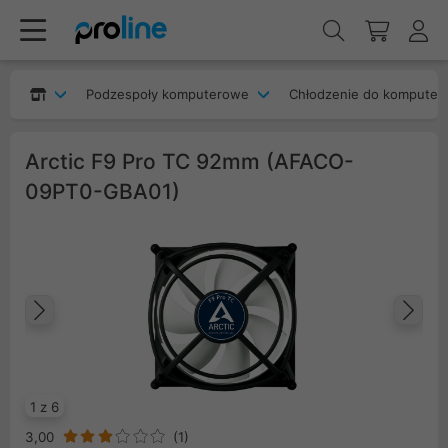
Podzespoły komputerowe
Chłodzenie do komputer
Arctic F9 Pro TC 92mm (AFACO-
09PT0-GBA01)
Poprzedni
Na
1 z 6
3,00
(
1
)