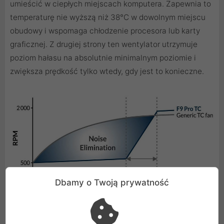
umieścić w ciepłych miejscach komputera. Zapewnia to
temperaturę nie wyższą niż 38°C w dowolnym miejscu
obudowy i wspomaga chłodzenie procesora lub karty
graficznej. Z drugiej strony ten wentylator utrzymuje
poziom hałasu na absolutnie minimalnym poziomie i
zwiększa prędkość tylko wtedy, gdy jest to konieczne.
Dbamy o Twoją prywatność