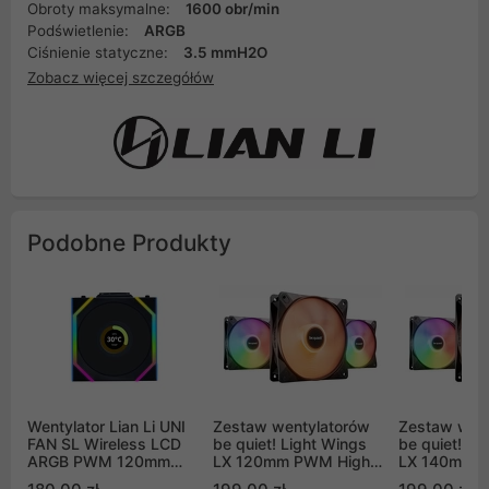
Obroty maksymalne:
1600 obr/min
Podświetlenie:
ARGB
Ciśnienie statyczne:
3.5 mmH2O
Zobacz więcej szczegółów
Podobne Produkty
Wentylator Lian Li UNI
Zestaw wentylatorów
Zestaw wen
FAN SL Wireless LCD
be quiet! Light Wings
be quiet! Li
ARGB PWM 120mm
LX 120mm PWM High-
LX 140mm 
Black (12SLLCD1W1B)
Speed 3 szt (BL124)
Speed 3 szt