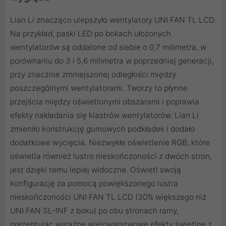
Lian Li znacząco ulepszyło wentylatory UNI FAN TL LCD.
Na przykład, paski LED po bokach ułożonych
wentylatorów są oddalone od siebie o 0,7 milimetra, w
porównaniu do 3 i 5,6 milimetra w poprzedniej generacji,
przy znacznie zmniejszonej odległości między
poszczególnymi wentylatorami. Tworzy to płynne
przejścia między oświetlonymi obszarami i poprawia
efekty nakładania się klastrów wentylatorów. Lian Li
zmieniło konstrukcję gumowych podkładek i dodało
dodatkowe wycięcia. Niezwykłe oświetlenie RGB, które
oświetla również lustro nieskończoności z dwóch stron,
jest dzięki temu lepiej widoczne. Oświetl swoją
konfigurację za pomocą powiększonego lustra
nieskończoności UNI FAN TL LCD (30% większego niż
UNI FAN SL-INF z boku) po obu stronach ramy,
prezentując wyraźne wielowarstwowe efekty świetlne z