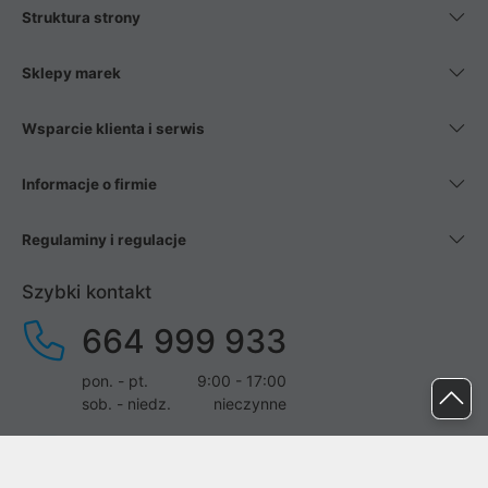
Struktura strony
Sklepy marek
Wsparcie klienta i serwis
Informacje o firmie
Regulaminy i regulacje
Szybki kontakt
664 999 933
pon. - pt.
9:00 - 17:00
sob. - niedz.
nieczynne
pomoc@proline.pl