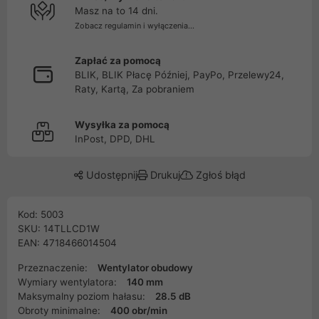
Masz na to 14 dni.
Zobacz regulamin i wyłączenia...
Zapłać za pomocą
BLIK, BLIK Płacę Później, PayPo, Przelewy24,
Raty, Kartą, Za pobraniem
Wysyłka za pomocą
InPost, DPD, DHL
Udostępnij
Drukuj
Zgłoś błąd
Kod: 5003
SKU: 14TLLCD1W
EAN: 4718466014504
Przeznaczenie:
Wentylator obudowy
Wymiary wentylatora:
140 mm
Maksymalny poziom hałasu:
28.5 dB
Obroty minimalne:
400 obr/min