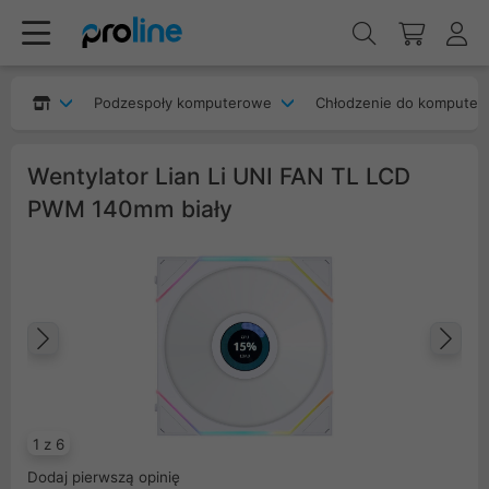
Podzespoły komputerowe
Chłodzenie do komputer
Wentylator Lian Li UNI FAN TL LCD
PWM 140mm biały
Poprzedni
Na
1 z 6
Dodaj pierwszą opinię