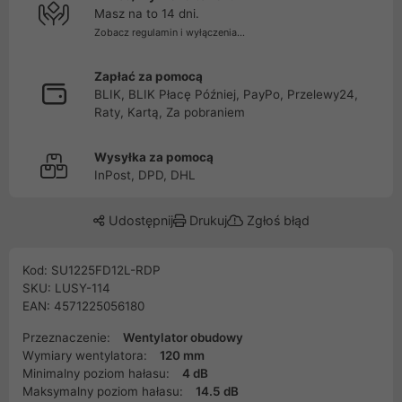
Masz na to 14 dni.
Zobacz regulamin i wyłączenia...
Zapłać za pomocą
BLIK, BLIK Płacę Później, PayPo, Przelewy24,
Raty, Kartą, Za pobraniem
Wysyłka za pomocą
InPost, DPD, DHL
Udostępnij
Drukuj
Zgłoś błąd
Kod: SU1225FD12L-RDP
SKU: LUSY-114
EAN: 4571225056180
Przeznaczenie:
Wentylator obudowy
Wymiary wentylatora:
120 mm
Minimalny poziom hałasu:
4 dB
Maksymalny poziom hałasu:
14.5 dB