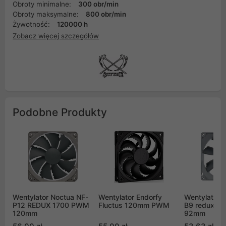
Obroty minimalne:
300 obr/min
Obroty maksymalne:
800 obr/min
Żywotność:
120000 h
Zobacz więcej szczegółów
Podobne Produkty
Wentylator Noctua NF-
Wentylator Endorfy
Wentylator 
P12 REDUX 1700 PWM
Fluctus 120mm PWM
B9 redux 1
120mm
92mm