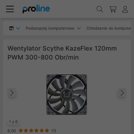
Podzespoły komputerowe
Chłodzenie do komputer
Wentylator Scythe KazeFlex 120mm
PWM 300-800 Obr/min
Poprzedni
Na
1 z 6
6,00
(
1
)