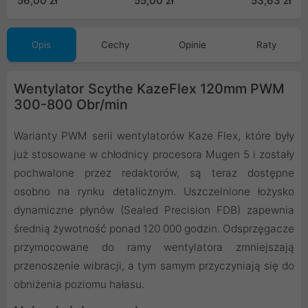
56,00 zł
55,00 zł
53,63 zł
Opis
Cechy
Opinie
Raty
Wentylator Scythe KazeFlex 120mm PWM
300-800 Obr/min
Warianty PWM serii wentylatorów Kaze Flex, które były
już stosowane w chłodnicy procesora Mugen 5 i zostały
pochwalone przez redaktorów, są teraz dostępne
osobno na rynku detalicznym. Uszczelnione łożysko
dynamiczne płynów (Sealed Precision FDB) zapewnia
średnią żywotność ponad 120 000 godzin. Odsprzęgacze
przymocowane do ramy wentylatora zmniejszają
przenoszenie wibracji, a tym samym przyczyniają się do
obniżenia poziomu hałasu.