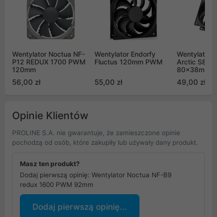
Wentylator Noctua NF-
Wentylator Endorfy
Wentylator 
P12 REDUX 1700 PWM
Fluctus 120mm PWM
Arctic S803
120mm
80x38mm 1
56,00 zł
55,00 zł
49,00 zł
Opinie Klientów
PROLINE S.A. nie gwarantuje, że zamieszczone opinie
pochodzą od osób, które zakupiły lub używały dany produkt.
Masz ten produkt?
Dodaj pierwszą opinię: Wentylator Noctua NF-B9
redux 1600 PWM 92mm
Dodaj pierwszą opinię...