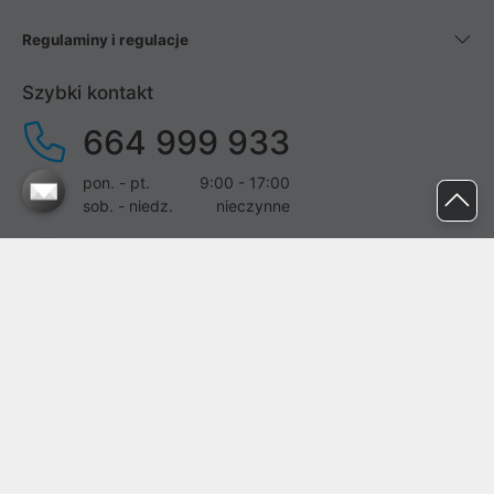
Regulaminy i regulacje
Szybki kontakt
664 999 933
pon. - pt.
9:00 - 17:00
sob. - niedz.
nieczynne
pomoc@proline.pl
Dołącz do nas
Zgłoś błąd na stronie
Proline SA z siedzibą w Mirkowie (55-095), przy ul. Brzozowej 5,
wpisana do rejestru przedsiębiorców Krajowego Rejestru Sądowego
przez Sąd Rejonowy dla Wrocławia-Fabrycznej we Wrocławiu, VI