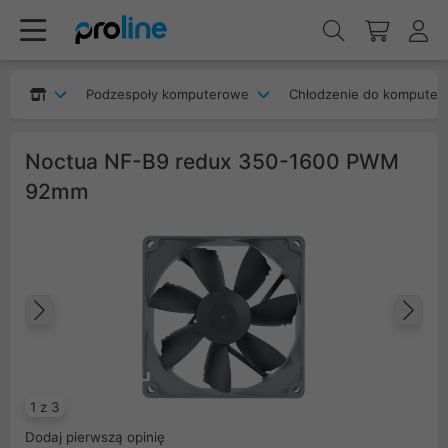
Podzespoły komputerowe
Chłodzenie do komputer
Noctua NF-B9 redux 350-1600 PWM
92mm
Poprzedni
Na
1 z 3
Dodaj pierwszą opinię