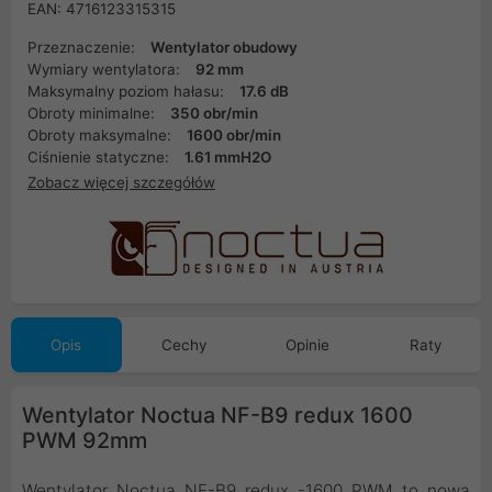
EAN: 4716123315315
Przeznaczenie:
Wentylator obudowy
Wymiary wentylatora:
92 mm
Maksymalny poziom hałasu:
17.6 dB
Obroty minimalne:
350 obr/min
Obroty maksymalne:
1600 obr/min
Ciśnienie statyczne:
1.61 mmH2O
Zobacz więcej szczegółów
Opis
Cechy
Opinie
Raty
Wentylator Noctua NF-B9 redux 1600
PWM 92mm
Wentylator Noctua NF-B9 redux -1600 PWM to nowa