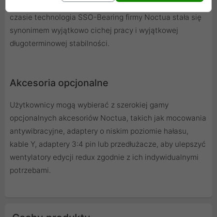
wspiera samostabilizację osi wirnika, sprawdzona w
czasie technologia SSO-Bearing firmy Noctua stała się
synonimem wyjątkowo cichej pracy i wyjątkowej
długoterminowej stabilności.
Akcesoria opcjonalne
Użytkownicy mogą wybierać z szerokiej gamy
opcjonalnych akcesoriów Noctua, takich jak mocowania
antywibracyjne, adaptery o niskim poziomie hałasu,
kable Y, adaptery 3:4 pin lub przedłużacze, aby ulepszyć
wentylatory edycji redux zgodnie z ich indywidualnymi
potrzebami.