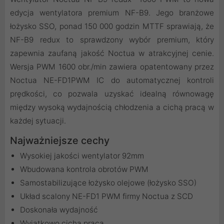
edycja wentylatora premium NF-B9. Jego branżowe
łożysko SSO, ponad 150 000 godzin MTTF sprawiają, że
NF-B9 redux to sprawdzony wybór premium, który
zapewnia zaufaną jakość Noctua w atrakcyjnej cenie.
Wersja PWM 1600 obr./min zawiera opatentowany przez
Noctua NE-FD1PWM IC do automatycznej kontroli
prędkości, co pozwala uzyskać idealną równowagę
między wysoką wydajnością chłodzenia a cichą pracą w
każdej sytuacji.
Najważniejsze cechy
Wysokiej jakości wentylator 92mm
Wbudowana kontrola obrotów PWM
Samostabilizujące łożysko olejowe (łożysko SSO)
Układ scalony NE-FD1 PWM firmy Noctua z SCD
Doskonała wydajność
Wyjątkowo cicha praca