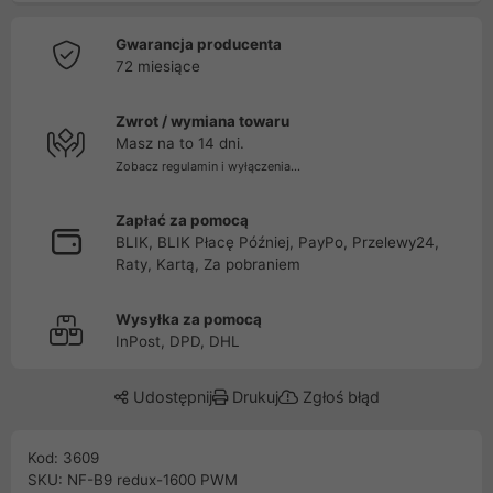
Gwarancja producenta
72 miesiące
Zwrot / wymiana towaru
Masz na to 14 dni.
Zobacz regulamin i wyłączenia...
Zapłać za pomocą
BLIK, BLIK Płacę Później, PayPo, Przelewy24,
Raty, Kartą, Za pobraniem
Wysyłka za pomocą
InPost, DPD, DHL
Udostępnij
Drukuj
Zgłoś błąd
Kod: 3609
SKU: NF-B9 redux-1600 PWM