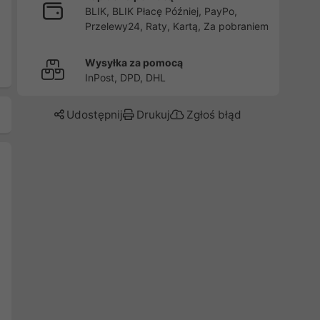
BLIK, BLIK Płacę Później, PayPo,
Przelewy24, Raty, Kartą, Za pobraniem
Wysyłka za pomocą
InPost, DPD, DHL
Udostępnij
Drukuj
Zgłoś błąd