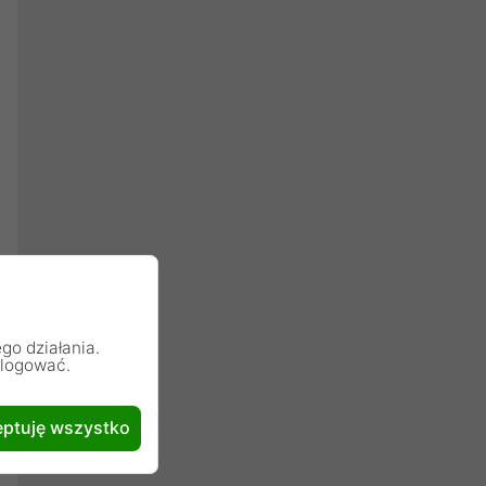
go działania.
alogować.
ptuję wszystko