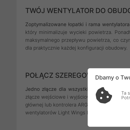
TWÓJ WENTYLATOR DO OBUDO
Zoptymalizowane łopatki i rama wentylatora
który minimalizuje wycieki powietrza. Pona
maksymalnego przepływu powietrza, co czyn
dla praktycznie każdej konfiguracji obudowy.
POŁĄCZ SZEREGOWO!
Dbamy o Two
Jedno złącze dla wszystkich wentylatorów
Ta s
złącze wejściowe i wyjściowe. Wejście może 
Pot
głównej lub kontrolera ARGB, ale także do 
wentylatorów Light Wings LX.