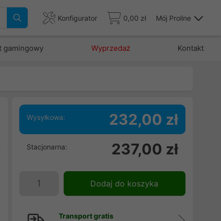
Konfigurator
0,00 zł
Mój Proline
t gamingowy
Wyprzedaż
Kontakt
232,00 zł
Wysyłkowa:
237,00 zł
Stacjonarna:
C
B
e
Dodaj do koszyka
m
i
Transport gratis