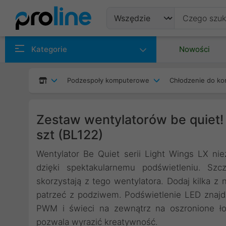
Produkty
Kategorie
Nowości
Producenci
Podzespoły komputerowe
Chłodzenie do ko
Kategorie
Zestaw wentylatorów be quiet
szt (BL122)
Wentylator Be Quiet serii Light Wings LX ni
dzięki spektakularnemu podświetleniu. S
skorzystają z tego wentylatora. Dodaj kilka z 
patrzeć z podziwem. Podświetlenie LED znajd
PWM i świeci na zewnątrz na oszronione łop
pozwala wyrazić kreatywność.