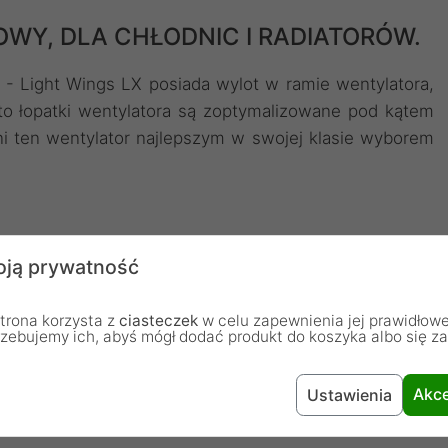
WY, DLA CHŁODNIC I RADIATORÓW.
- Light Wings LX posiada wylot w ramie wentylatora,
dto łopatki wentylatora są zoptymalizowane pod kątem
i ten wentylator najlepszym w swojej klasie wyborem
ją prywatność
 Light Wings LX
- Przewód ARGB jest wyposażony w
trona korzysta z
ciasteczek
w celu zapewnienia jej prawidłowe
być wykorzystane do podłączenia wentylatora do płyty
rzebujemy ich, abyś mógł dodać produkt do koszyka albo się z
połączenia łańcuchowego ze złączem wyjściowym innych
Akce
Ustawienia