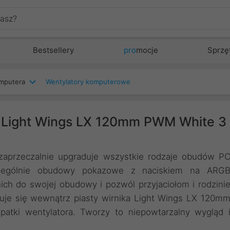
Bestsellery
pro
mocje
Sprzę
mputera
Wentylatory komputerowe
! Light Wings LX 120mm PWM White 3
ezaprzeczalnie upgraduje wszystkie rodzaje obudów P
zczególnie obudowy pokazowe z naciskiem na ARG
nich do swojej obudowy i pozwól przyjaciołom i rodzini
uje się wewnątrz piasty wirnika Light Wings LX 120m
atki wentylatora. Tworzy to niepowtarzalny wygląd 