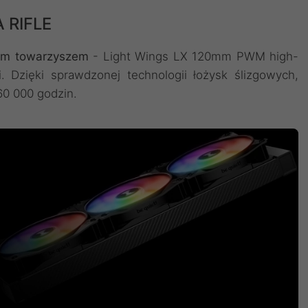
 RIFLE
łym towarzyszem
- Light Wings LX 120mm PWM high-
 Dzięki sprawdzonej technologii łożysk ślizgowych,
60 000 godzin.