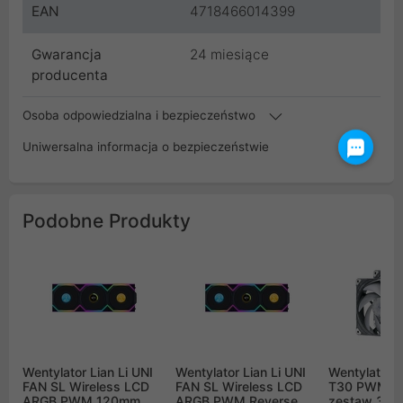
EAN
4718466014399
Gwarancja
24 miesiące
producenta
Osoba odpowiedzialna i bezpieczeństwo
Uniwersalna informacja o bezpieczeństwie
Podobne Produkty
Wentylator Lian Li UNI
Wentylator Lian Li UNI
Wentylator 
FAN SL Wireless LCD
FAN SL Wireless LCD
T30 PWM 1
ARGB PWM 120mm
ARGB PWM Reverse
zestaw 3 sz