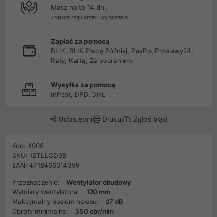
Masz na to 14 dni.
Zobacz regulamin i wyłączenia...
Zapłać za pomocą
BLIK, BLIK Płacę Później, PayPo, Przelewy24,
Raty, Kartą, Za pobraniem
Wysyłka za pomocą
InPost, DPD, DHL
Udostępnij
Drukuj
Zgłoś błąd
Kod: 4908
SKU: 12TLLCD3B
EAN: 4718466014399
Przeznaczenie:
Wentylator obudowy
Wymiary wentylatora:
120 mm
Maksymalny poziom hałasu:
27 dB
Obroty minimalne:
350 obr/min