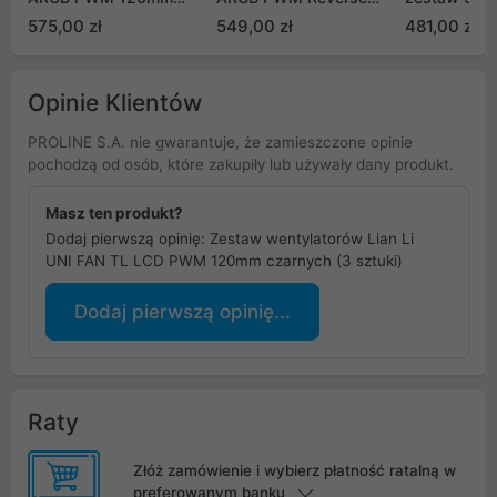
Black 3 sztuki i
120mm Black 3 sztuki i
F140T30_BG
575,00 zł
549,00 zł
481,00 zł
kontroler
kontroler
(12SLLCD1W3B)
(12RSLLCD1W3B)
Opinie Klientów
PROLINE S.A. nie gwarantuje, że zamieszczone opinie
pochodzą od osób, które zakupiły lub używały dany produkt.
Masz ten produkt?
Dodaj pierwszą opinię: Zestaw wentylatorów Lian Li
UNI FAN TL LCD PWM 120mm czarnych (3 sztuki)
Dodaj pierwszą opinię...
Raty
Złóż zamówienie i wybierz płatność ratalną w
preferowanym banku