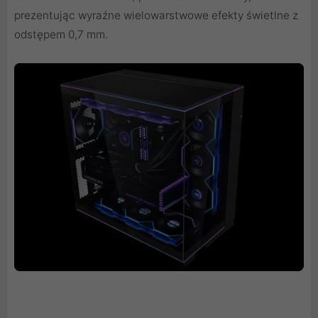
prezentując wyraźne wielowarstwowe efekty świetlne z
odstępem 0,7 mm.