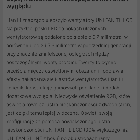
wyglądu
Lian Li znacząco ulepszyło wentylatory UNI FAN TL LCD.
Na przykład, paski LED po bokach ułożonych
wentylatorów są oddalone od siebie o 0,7 milimetra, w
porównaniu do 3 i 5,6 milimetra w poprzedniej generacji,
przy znacznie zmniejszonej odległości między
poszczególnymi wentylatorami. Tworzy to płynne
przejścia między oświetlonymi obszarami i poprawia
efekty nakładania się klastrów wentylatorów. Lian Li
zmieniło konstrukcję gumowych podkładek i dodało
dodatkowe wycięcia. Niezwykłe oświetlenie RGB, które
oświetla również lustro nieskończoności z dwóch stron,
jest dzięki temu lepiej widoczne. Oświetl swoją
konfigurację za pomocą powiększonego lustra
nieskończoności UNI FAN TL LCD (30% większego niż
UNI FAN SL-INF z boku) po obu stronach ramy,