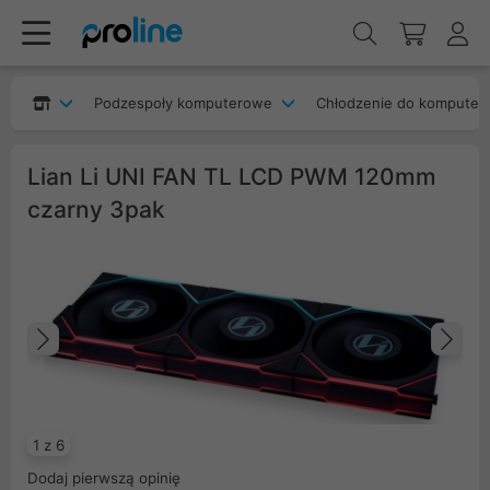
Podzespoły komputerowe
Chłodzenie do komputer
Lian Li UNI FAN TL LCD PWM 120mm
czarny 3pak
Poprzedni
Na
1 z 6
Dodaj pierwszą opinię