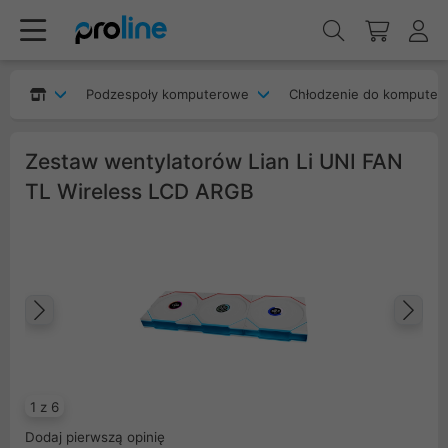
Podzespoły komputerowe
Chłodzenie do komputer
Zestaw wentylatorów Lian Li UNI FAN
TL Wireless LCD ARGB
Poprzedni
Na
1 z 6
Dodaj pierwszą opinię