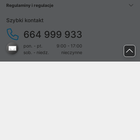
Regulaminy i regulacje
Szybki kontakt
664 999 933
pon. - pt.
9:00 - 17:00
sob. - niedz.
nieczynne
pomoc@proline.pl
Dołącz do nas
Zgłoś błąd na stronie
Proline SA z siedzibą w Mirkowie (55-095), przy ul. Brzozowej 5,
wpisana do rejestru przedsiębiorców Krajowego Rejestru Sądowego
przez Sąd Rejonowy dla Wrocławia-Fabrycznej we Wrocławiu, VI
Wydział Gospodarczy Krajowego Rejestru Sądowego pod nr KRS: