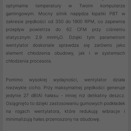
optymalne temperatury w Twoim komputerze
gamingowym. Mocny silnik napędza łopatki PBT w
zakresie prędkości od 350 do 1900 RPM, co zapewnia
przepływ powietrza do 62 CFM przy ciśnieniu
statycznym 2.9 mmH₂O. Dzięki tym parametrom
wentylator doskonale sprawdza się zarówno jako
element chłodzenia obudowy, jak i w systemach
chłodzenia procesora.
Pomimo wysokiej wydajności, wentylator działa
niezwykle cicho. Przy maksymalnej prędkości generuje
jedynie 27 dB(A) hałasu - mniej niż delikatny deszcz.
Osiągnięto to dzięki zastosowaniu gumowych podkładek
na rogach wentylatora, które redukują wibracje i
minimalizują hałas przenoszony na obudowę.