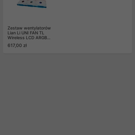
Zestaw wentylatorów
Lian Li UNI FAN TL
Wireless LCD ARGB
PWM 120mm białych (3
617,00 zł
sztuki)