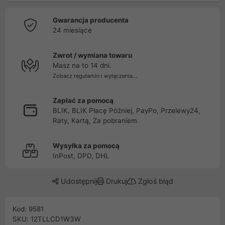
Gwarancja producenta
24 miesiące
Zwrot / wymiana towaru
Masz na to 14 dni.
Zobacz regulamin i wyłączenia...
Zapłać za pomocą
BLIK, BLIK Płacę Później, PayPo, Przelewy24,
Raty, Kartą, Za pobraniem
Wysyłka za pomocą
InPost, DPD, DHL
Udostępnij
Drukuj
Zgłoś błąd
Kod: 9581
SKU: 12TLLCD1W3W