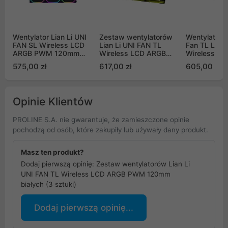
Wentylator Lian Li UNI
Zestaw wentylatorów
Wentylatory 
FAN SL Wireless LCD
Lian Li UNI FAN TL
Fan TL LCD 
ARGB PWM 120mm
Wireless LCD ARGB
Wireless A
Black 3 sztuki i
PWM 120mm czarnych
Reverse Bla
575,00 zł
617,00 zł
605,00 zł
kontroler
(3 sztuki)
3 szt. 120m
(12SLLCD1W3B)
Opinie Klientów
PROLINE S.A. nie gwarantuje, że zamieszczone opinie
pochodzą od osób, które zakupiły lub używały dany produkt.
Masz ten produkt?
Dodaj pierwszą opinię: Zestaw wentylatorów Lian Li
UNI FAN TL Wireless LCD ARGB PWM 120mm
białych (3 sztuki)
Dodaj pierwszą opinię...