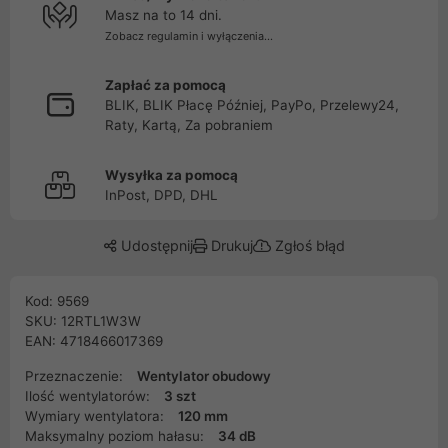
Masz na to 14 dni.
Zobacz regulamin i wyłączenia...
Zapłać za pomocą
BLIK, BLIK Płacę Później, PayPo, Przelewy24,
Raty, Kartą, Za pobraniem
Wysyłka za pomocą
InPost, DPD, DHL
Udostępnij
Drukuj
Zgłoś błąd
Kod: 9569
SKU: 12RTL1W3W
EAN: 4718466017369
Przeznaczenie:
Wentylator obudowy
Ilość wentylatorów:
3 szt
Wymiary wentylatora:
120 mm
Maksymalny poziom hałasu:
34 dB