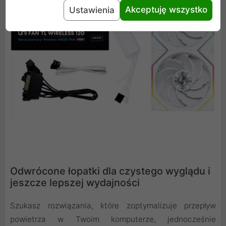
Akceptuję wszystko
Ustawienia
Odwrócone łopatki dla czystego wyglądu i
jeszcze lepszej wydajności
Szukasz rozwiązania, które zoptymalizuje przepływ
powietrza w Twoim komputerze, jednocześnie