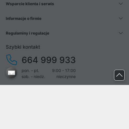
Wsparcie klienta i serwis
Informacje o firmie
Regulaminy i regulacje
Szybki kontakt
664 999 933
pon. - pt.
9:00 - 17:00
sob. - niedz.
nieczynne
pomoc@proline.pl
Dołącz do nas
Zgłoś błąd na stronie