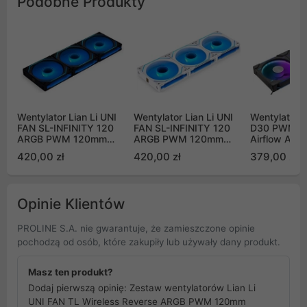
Podobne Produkty
Wentylator Lian Li UNI
Wentylator Lian Li UNI
Wentylator 
FAN SL-INFINITY 120
FAN SL-INFINITY 120
D30 PWM R
ARGB PWM 120mm
ARGB PWM 120mm
Airflow AR
czarny (3 sztuki i
biały (3 sztuki i
zestaw 3 sz
420,00 zł
420,00 zł
379,00 zł
kontroler)
kontroler)
Opinie Klientów
PROLINE S.A. nie gwarantuje, że zamieszczone opinie
pochodzą od osób, które zakupiły lub używały dany produkt.
Masz ten produkt?
Dodaj pierwszą opinię: Zestaw wentylatorów Lian Li
UNI FAN TL Wireless Reverse ARGB PWM 120mm