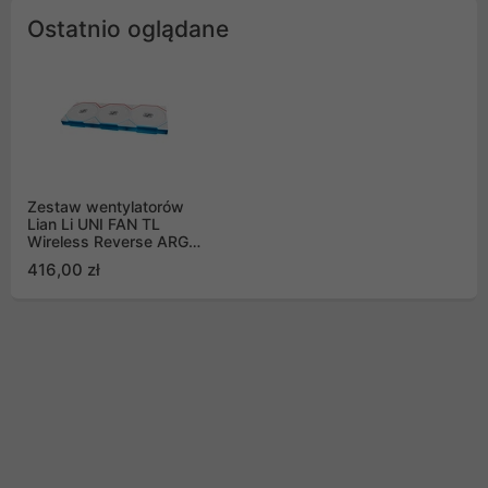
Ostatnio oglądane
Zestaw wentylatorów
Lian Li UNI FAN TL
Wireless Reverse ARGB
PWM 120mm białych (3
416,00 zł
sztuki)