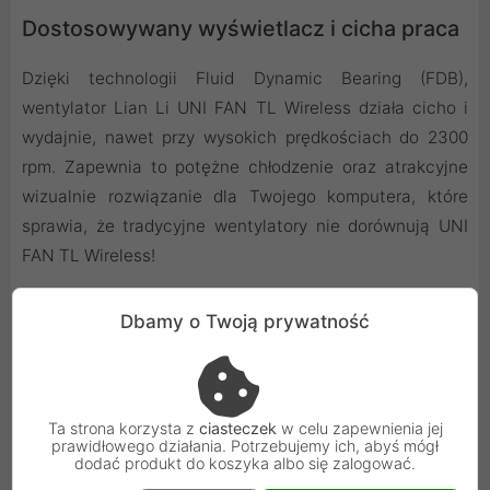
Dostosowywany wyświetlacz i cicha praca
Dzięki technologii Fluid Dynamic Bearing (FDB),
wentylator Lian Li UNI FAN TL Wireless działa cicho i
wydajnie, nawet przy wysokich prędkościach do 2300
rpm. Zapewnia to potężne chłodzenie oraz atrakcyjne
wizualnie rozwiązanie dla Twojego komputera, które
sprawia, że tradycyjne wentylatory nie dorównują UNI
FAN TL Wireless!
Dbamy o Twoją prywatność
Ta strona korzysta z
ciasteczek
w celu zapewnienia jej
prawidłowego działania. Potrzebujemy ich, abyś mógł
dodać produkt do koszyka albo się zalogować.