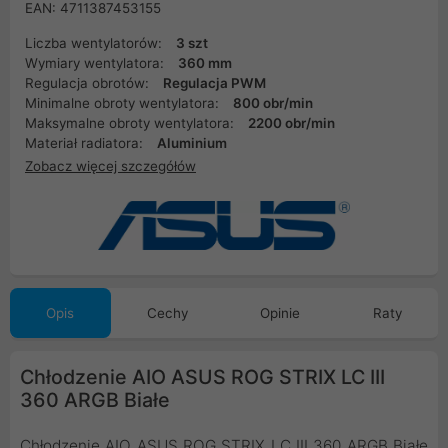
EAN: 4711387453155
Liczba wentylatorów:
3 szt
Wymiary wentylatora:
360 mm
Regulacja obrotów:
Regulacja PWM
Minimalne obroty wentylatora:
800 obr/min
Maksymalne obroty wentylatora:
2200 obr/min
Materiał radiatora:
Aluminium
Zobacz więcej szczegółów
Opis
Cechy
Opinie
Raty
Chłodzenie AIO ASUS ROG STRIX LC III
360 ARGB Białe
Chłodzenie AIO ASUS ROG STRIX LC III 360 ARGB Białe