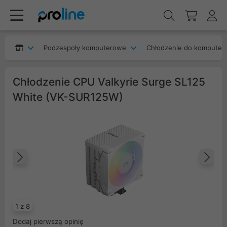
Podzespoły komputerowe
Chłodzenie do komputer
Chłodzenie CPU Valkyrie Surge SL125
White (VK-SUR125W)
Poprzedni
Na
1 z 8
Dodaj pierwszą opinię