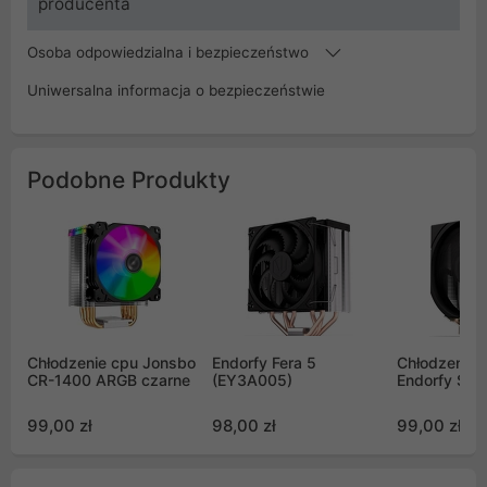
producenta
Osoba odpowiedzialna i bezpieczeństwo
Uniwersalna informacja o bezpieczeństwie
Podobne Produkty
Chłodzenie cpu Jonsbo
Endorfy Fera 5
Chłodzenie
CR-1400 ARGB czarne
(EY3A005)
Endorfy Spa
99,00 zł
98,00 zł
99,00 zł