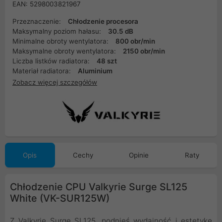
EAN: 5298003821967
Przeznaczenie:
Chłodzenie procesora
Maksymalny poziom hałasu:
30.5 dB
Minimalne obroty wentylatora:
800 obr/min
Maksymalne obroty wentylatora:
2150 obr/min
Liczba listków radiatora:
48 szt
Materiał radiatora:
Aluminium
Zobacz więcej szczegółów
Opis
Cechy
Opinie
Raty
Chłodzenie CPU Valkyrie Surge SL125
White (VK-SUR125W)
Z Valkyrie Surge SL125, podnieś wydajność i estetykę