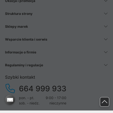
Okazja i promocja
Struktura strony
Sklepy marek
Wsparcie klienta i serwis
Informacje o firmie
Regulaminy i regulacje
Szybki kontakt
664 999 933
pon. - pt.
9:00 - 17:00
sob. - niedz.
nieczynne
pomoc@proline.pl