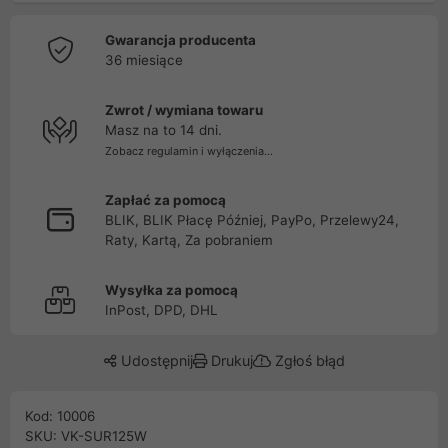
Gwarancja producenta
36 miesiące
Zwrot / wymiana towaru
Masz na to 14 dni.
Zobacz regulamin i wyłączenia...
Zapłać za pomocą
BLIK, BLIK Płacę Później, PayPo, Przelewy24,
Raty, Kartą, Za pobraniem
Wysyłka za pomocą
InPost, DPD, DHL
Udostępnij
Drukuj
Zgłoś błąd
Kod: 10006
SKU: VK-SUR125W