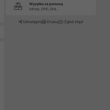
Wysyłka za pomocą
InPost, DPD, DHL
Udostępnij
Drukuj
Zgłoś błąd