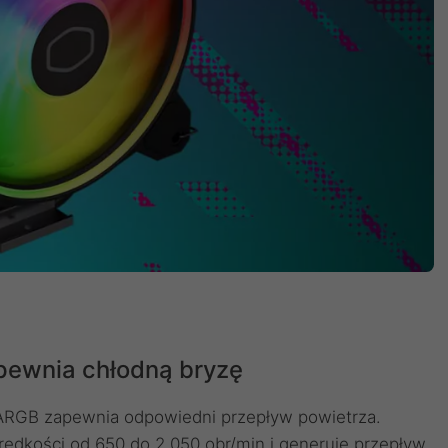
pewnia chłodną bryzę
 ARGB zapewnia odpowiedni przepływ powietrza.
ędkości od 650 do 2 050 obr/min i generuje przepływ