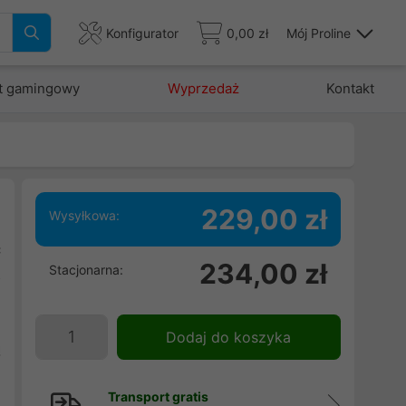
Konfigurator
0,00 zł
Mój Proline
t gamingowy
Wyprzedaż
Kontakt
229,00 zł
Wysyłkowa:
ć
234,00 zł
Stacjonarna:
z
.
j
Dodaj do koszyka
ą
Transport gratis