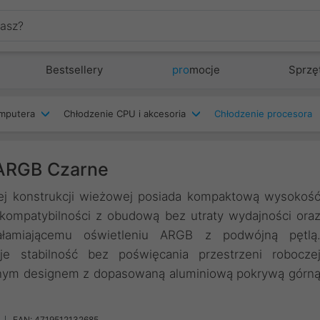
Bestsellery
pro
mocje
Sprzę
mputera
Chłodzenie CPU i akcesoria
Chłodzenie procesora
 ARGB Czarne
ej konstrukcji wieżowej posiada kompaktową wysokoś
kompatybilności z obudową bez utraty wydajności ora
ałamiającemu oświetleniu ARGB z podwójną pętlą
e stabilność bez poświęcania przestrzeni robocze
snym designem z dopasowaną aluminiową pokrywą górn
EAN: 4719512132685