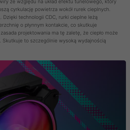
iry ze względu na układ efektu tunelowego, który
szą cyrkulację powietrza wokół rurek cieplnych.
Dzięki technologii CDC, rurki cieplne leżą
rzchnię o płynnym kontakcie, co skutkuje
zasada projektowania ma tę zaletę, że ciepło może
. Skutkuje to szczególnie wysoką wydajnością