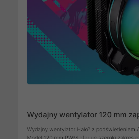
Wydajny wentylator 120 mm za
Wydajny wentylator Halo² z podświetleniem
Model 120 mm PWM oferuje szeroki zakres pr