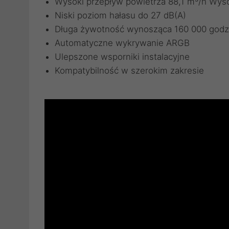
Wysoki przepływ powietrza 88,1 m³/h Wys
Niski poziom hałasu do 27 dB(A)
Długa żywotność wynosząca 160 000 godz
Automatyczne wykrywanie ARGB
Ulepszone wsporniki instalacyjne
Kompatybilność w szerokim zakresie