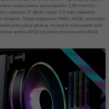
ciśnieniu statycznemu wynoszącemu 2,89 mmH2O i
u zaledwie 27 dB(A), Hyper 212 Halo zapewnia
m działaniu. Dzięki połączeniu PWM i ARGB, wentylator
owane przez płytę główną. Intuicyjne wykrywanie diod
etlenie widma ARGB lub pełne dostosowanie ARGB