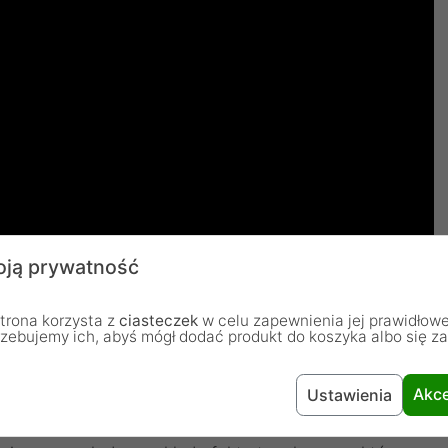
ją prywatność
trona korzysta z
ciasteczek
w celu zapewnienia jej prawidłowe
rzebujemy ich, abyś mógł dodać produkt do koszyka albo się z
pewniająca maksymalną wydajność
Akce
Ustawienia
ej konstrukcji wieżowej ma cztery pionowo wystające
sora do prostopadłościennego radiatora.