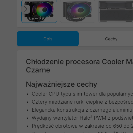
Poprzedni
Opis
Cechy
Chłodzenie procesora Cooler 
Czarne
Najważniejsze cechy
Cooler CPU typu slim tower dla popularny
Cztery miedziane rurki cieplne z bezpośr
Elegancka konstrukcja z czarnego alumini
Wydajny wentylator Halo² PWM z podświetl
Prędkość obrotowa w zakresie od 650 do 2