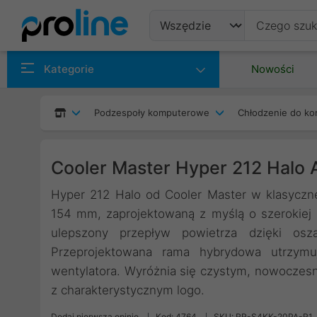
Produkty
Kategorie
Nowości
Producenci
Podzespoły komputerowe
Chłodzenie do ko
Kategorie
Cooler Master Hyper 212 Halo
Hyper 212 Halo od Cooler Master w klasyczn
154 mm, zaprojektowaną z myślą o szerokiej 
ulepszony przepływ powietrza dzięki osz
Przeprojektowana rama hybrydowa utrzymuj
wentylatora. Wyróżnia się czystym, nowocze
z charakterystycznym logo.
Dodaj pierwszą opinię
Kod: 4764
SKU: RR-S4KK-20PA-R1