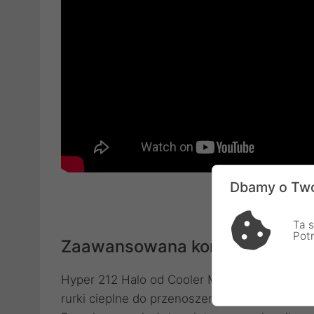
Dbamy o Two
Ta s
Pot
Zaawansowana konstrukcja za
Hyper 212 Halo od Cooler Master w klasyczn
rurki cieplne do przenoszenia ciepła z proce