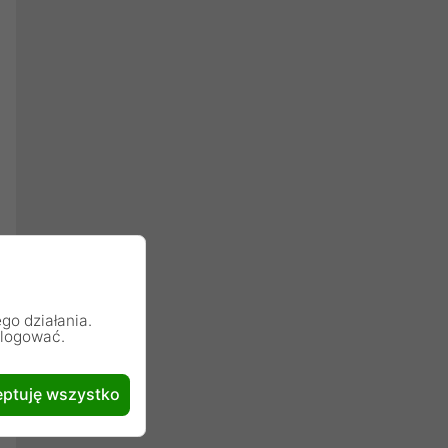
go działania.
alogować.
ptuję wszystko