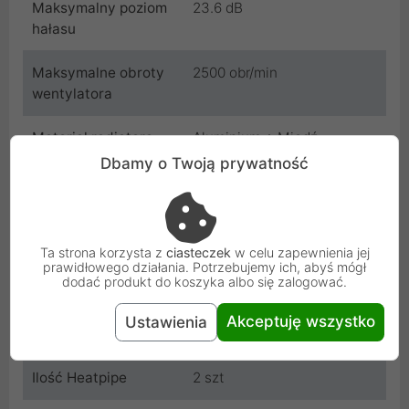
Maksymalny poziom
23.6 dB
hałasu
Maksymalne obroty
2500 obr/min
wentylatora
Materiał radiatora
Aluminium + Miedź
Dbamy o Twoją prywatność
Wymiary radiatora
95 x 95 x 37 mm
Wymiary wentylatora
92 x 92 x 25 mm
nr 1
Ta strona korzysta z
ciasteczek
w celu zapewnienia jej
prawidłowego działania. Potrzebujemy ich, abyś mógł
dodać produkt do koszyka albo się zalogować.
Podświetlenie
Brak
Akceptuję wszystko
Ustawienia
Ilość wentylatorów
1 szt
Ilość Heatpipe
2 szt