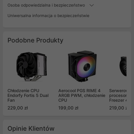
Osoba odpowiedzialna i bezpieczeństwo
Uniwersalna informacja o bezpieczeństwie
Podobne Produkty
Chłodzenie CPU
Aerocool PGS RIME 4
Serwerowe c
Endorfy Fortis 5 Dual
ARGB PWM, chłodzenie
procesora Ar
Fan
CPU
Freezer 4U-
229,00 zł
199,00 zł
219,00 zł
Opinie Klientów