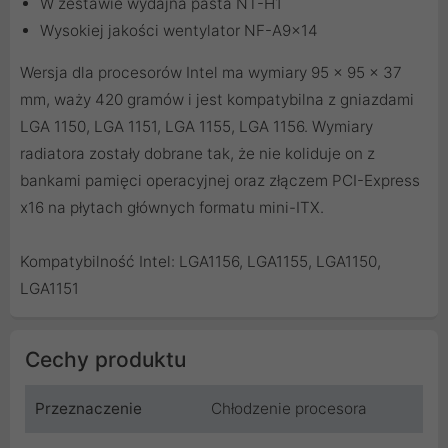
W zestawie wydajna pasta NT-H1
Wysokiej jakości wentylator NF-A9x14
Wersja dla procesorów Intel ma wymiary 95 x 95 x 37
mm, waży 420 gramów i jest kompatybilna z gniazdami
LGA 1150, LGA 1151, LGA 1155, LGA 1156. Wymiary
radiatora zostały dobrane tak, że nie koliduje on z
bankami pamięci operacyjnej oraz złączem PCI-Express
x16 na płytach głównych formatu mini-ITX.
Kompatybilność Intel: LGA1156, LGA1155, LGA1150,
LGA1151
Cechy produktu
Przeznaczenie
Chłodzenie procesora