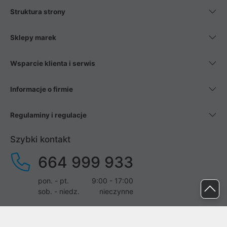
Struktura strony
Sklepy marek
Wsparcie klienta i serwis
Informacje o firmie
Regulaminy i regulacje
Szybki kontakt
664 999 933
pon. - pt.
9:00 - 17:00
sob. - niedz.
nieczynne
pomoc@proline.pl