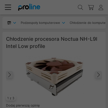
Podzespoły komputerowe
Chłodzenie do komputer
Chłodzenie procesora Noctua NH-L9I
Intel Low profile
Poprzedni
Na
1 z 3
Dodaj pierwszą opinię