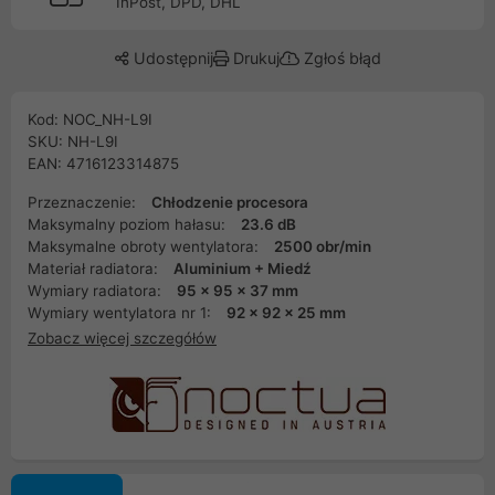
InPost, DPD, DHL
Udostępnij
Drukuj
Zgłoś błąd
Kod: NOC_NH-L9I
SKU: NH-L9I
EAN: 4716123314875
Przeznaczenie:
Chłodzenie procesora
Maksymalny poziom hałasu:
23.6 dB
Maksymalne obroty wentylatora:
2500 obr/min
Materiał radiatora:
Aluminium + Miedź
Wymiary radiatora:
95 x 95 x 37 mm
Wymiary wentylatora nr 1:
92 x 92 x 25 mm
Zobacz więcej szczegółów