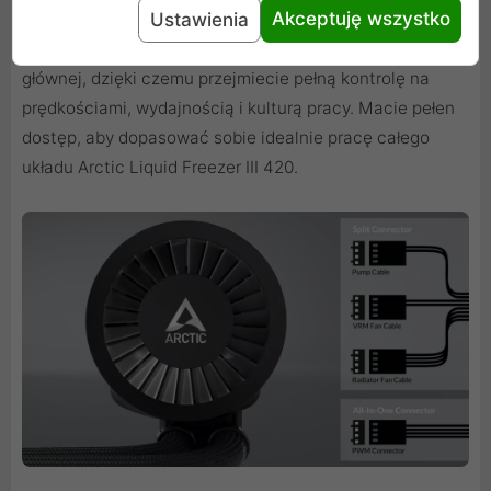
Akceptuję wszystko
możecie podłączyć zasilanie pompki, wentylatora VRM
Ustawienia
oraz wentylatorów pod 3 osobne złącza na Waszej płycie
głównej, dzięki czemu przejmiecie pełną kontrolę na
prędkościami, wydajnością i kulturą pracy. Macie pełen
dostęp, aby dopasować sobie idealnie pracę całego
układu Arctic Liquid Freezer III 420.