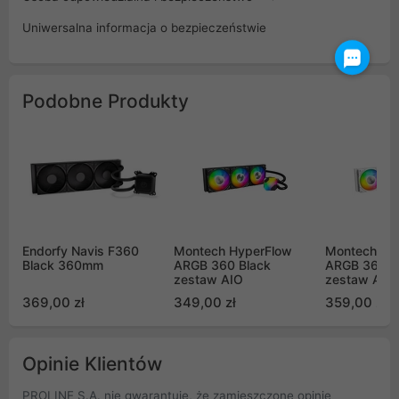
Uniwersalna informacja o bezpieczeństwie
Podobne Produkty
Endorfy Navis F360
Montech HyperFlow
Montech Hy
Black 360mm
ARGB 360 Black
ARGB 360 W
zestaw AIO
zestaw AIO
369,00 zł
349,00 zł
359,00 zł
Opinie Klientów
PROLINE S.A. nie gwarantuje, że zamieszczone opinie