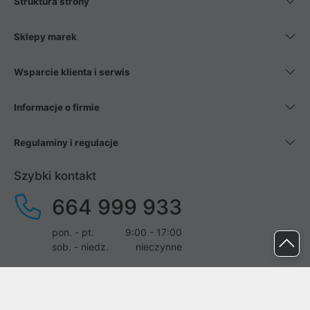
Struktura strony
Sklepy marek
Wsparcie klienta i serwis
Informacje o firmie
Regulaminy i regulacje
Szybki kontakt
664 999 933
pon. - pt.
9:00 - 17:00
sob. - niedz.
nieczynne
pomoc@proline.pl
Dołącz do nas