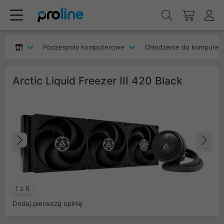
Podzespoły komputerowe
Chłodzenie do komputer
Arctic Liquid Freezer III 420 Black
Poprzedni
Na
1 z 6
Dodaj pierwszą opinię