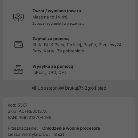
Zwrot / wymiana towaru
Masz na to 14 dni.
Zobacz regulamin i wyłączenia...
Zapłać za pomocą
BLIK, BLIK Płacę Później, PayPo, Przelewy24,
Raty, Kartą, Za pobraniem
Wysyłka za pomocą
InPost, DPD, DHL
Udostępnij
Drukuj
Zgłoś błąd
Kod: 5367
SKU: ACFRE00137A
EAN: 4895213704496
Przeznaczenie:
Chłodzenie wodne procesora
Liczba wentylatorów:
3 szt