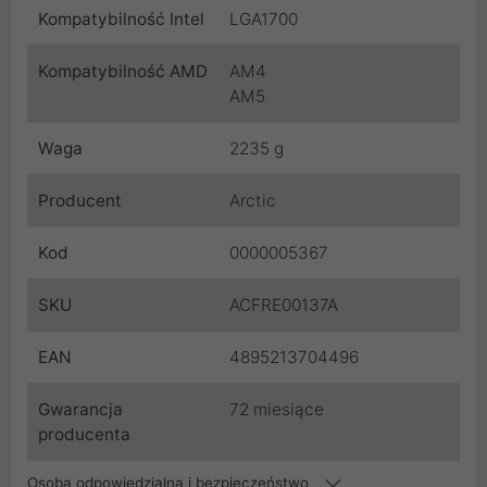
Kompatybilność Intel
LGA1700
Kompatybilność AMD
AM4
AM5
Waga
2235 g
Producent
Arctic
Kod
0000005367
SKU
ACFRE00137A
EAN
4895213704496
Gwarancja
72 miesiące
producenta
Osoba odpowiedzialna i bezpieczeństwo