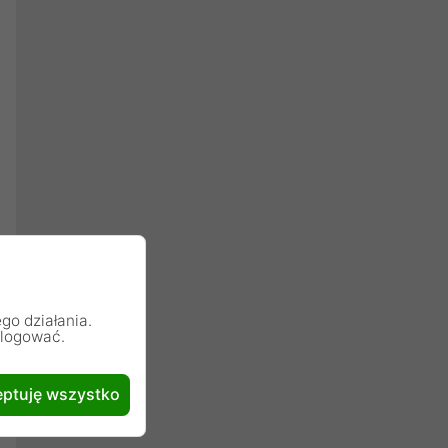
go działania.
alogować.
ptuję wszystko