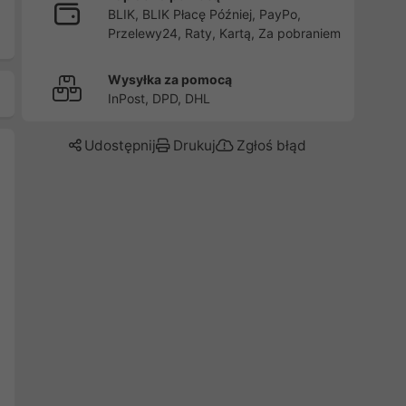
BLIK, BLIK Płacę Później, PayPo,
Przelewy24, Raty, Kartą, Za pobraniem
Wysyłka za pomocą
InPost, DPD, DHL
Udostępnij
Drukuj
Zgłoś błąd