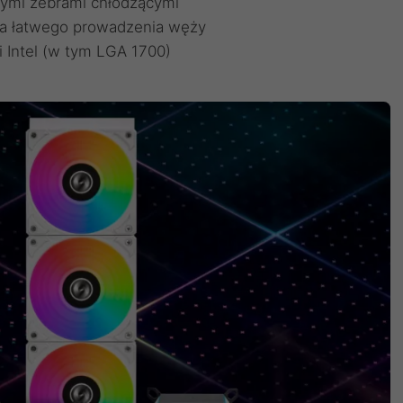
tymi żebrami chłodzącymi
la łatwego prowadzenia węży
 Intel (w tym LGA 1700)