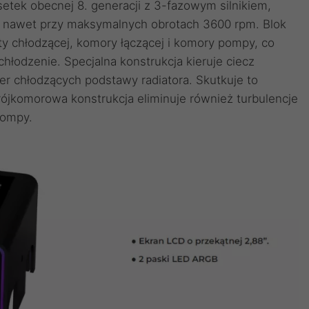
ek obecnej 8. generacji z 3-fazowym silnikiem,
(A) nawet przy maksymalnych obrotach 3600 rpm. Blok
ty chłodzącej, komory łączącej i komory pompy, co
hłodzenie. Specjalna konstrukcja kieruje ciecz
r chłodzących podstawy radiatora. Skutkuje to
rójkomorowa konstrukcja eliminuje również turbulencje
pompy.