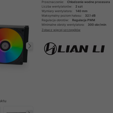
Przeznaczenie:
Chłodzenie wodne procesora
Liczba wentylatorów:
2 szt
Wymiary wentylatora:
140 mm
Maksymalny poziom hałasu:
32.1 dB
Regulacja obrotów:
Regulacja PWM
Minimalne obroty wentylatora:
300 obr/min
Zobacz więcej szczegółów
Następny
uktu