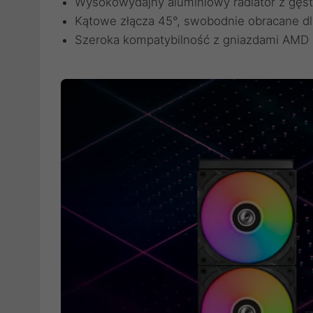
Wysokowydajny aluminiowy radiator z gęs
Kątowe złącza 45°, swobodnie obracane d
Szeroka kompatybilność z gniazdami AMD i