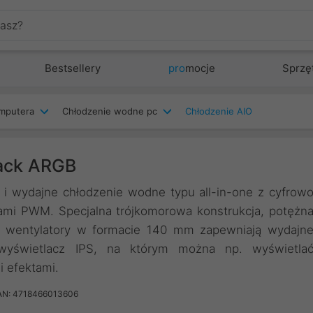
Bestsellery
pro
mocje
Sprzę
mputera
Chłodzenie wodne pc
Chłodzenie AIO
lack ARGB
 i wydajne chłodzenie wodne typu all-in-one z cyfrow
ami PWM. Specjalna trójkomorowa konstrukcja, potężn
ci wentylatory w formacie 140 mm zapewniają wydajn
wyświetlacz IPS, na którym można np. wyświetla
 efektami.
AN: 4718466013606