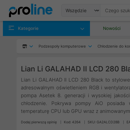
Produkty
Kategorie
Nowości
Producenci
Podzespoły komputerowe
Chłodzenie do ko
Kategorie
Lian Li GALAHAD II LCD 280 B
Lian Li GALAHAD II LCD 280 Black to stylowe
adresowalnym oświetleniem RGB i wentylator
pompa Asetek 8. generacji i wysokiej jakoś
chłodzenie. Pokrywa pompy AiO posiada 
temperaturę CPU lub GPU wraz z animowanymi
Dodaj pierwszą opinię
Kod: 4264
SKU: GA2ALCD28B
E