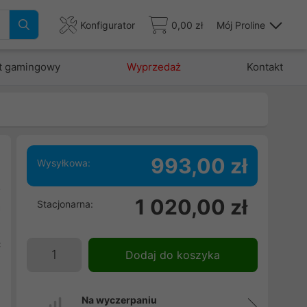
Konfigurator
0,00 zł
Mój Proline
t gamingowy
Wyprzedaż
Kontakt
993,00 zł
Wysyłkowa:
o
1 020,00 zł
Stacjonarna:
a
e
ć
Dodaj do koszyka
Na wyczerpaniu