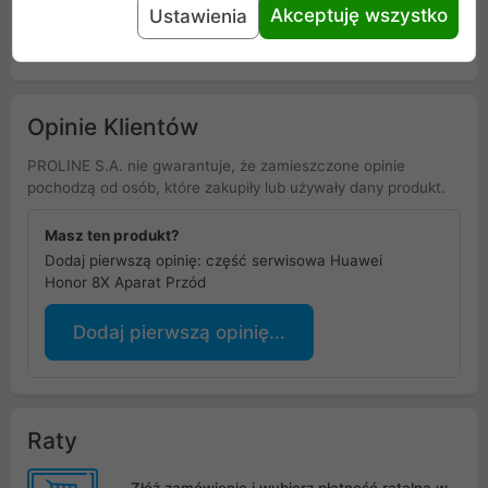
Akceptuję wszystko
Ustawienia
Uniwersalna informacja o bezpieczeństwie
Opinie Klientów
PROLINE S.A. nie gwarantuje, że zamieszczone opinie
pochodzą od osób, które zakupiły lub używały dany produkt.
Masz ten produkt?
Dodaj pierwszą opinię: część serwisowa Huawei
Honor 8X Aparat Przód
Dodaj pierwszą opinię...
Raty
Złóż zamówienie i wybierz płatność ratalną w