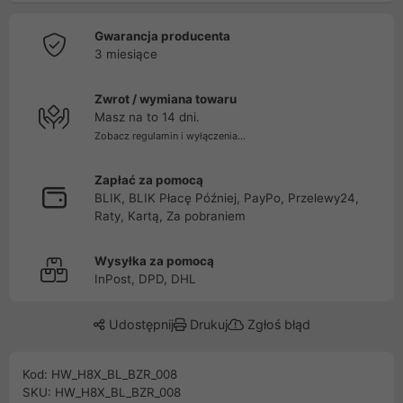
Gwarancja producenta
3 miesiące
Zwrot / wymiana towaru
Masz na to 14 dni.
Zobacz regulamin i wyłączenia...
Zapłać za pomocą
BLIK, BLIK Płacę Później, PayPo, Przelewy24,
Raty, Kartą, Za pobraniem
Wysyłka za pomocą
InPost, DPD, DHL
Udostępnij
Drukuj
Zgłoś błąd
Kod: HW_H8X_BL_BZR_008
SKU: HW_H8X_BL_BZR_008