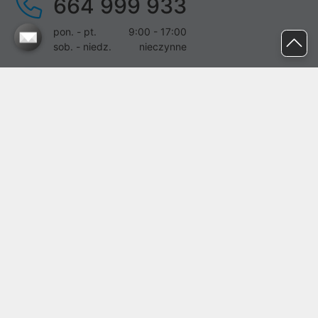
664 999 933
pon. - pt.
9:00 - 17:00
sob. - niedz.
nieczynne
pomoc@proline.pl
Dołącz do nas
Zgłoś błąd na stronie
Proline SA z siedzibą w Mirkowie (55-095), przy ul. Brzozowej 5,
wpisana do rejestru przedsiębiorców Krajowego Rejestru Sądowego
przez Sąd Rejonowy dla Wrocławia-Fabrycznej we Wrocławiu, VI
Wydział Gospodarczy Krajowego Rejestru Sądowego pod nr KRS:
0000282071, NIP: 8951898022, REGON: 020482041, BDO:
000437899. Kapitał zakładowy Spółki wynosi 500000,00 zł i został
on opłacony w całości.
© proline 1996 - 2026. Wszelkie prawa zastrzeżone.