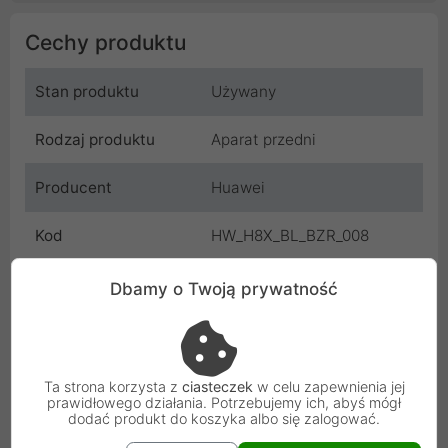
Cechy produktu
Stan produktu
Używany
Rodzaj produktu
Aparat przedni
Producent
Huawei
Kod
HW_H8X_BL_BZR_008
SKU
HW_H8X_BL_BZR_008
Dbamy o Twoją prywatność
EAN
5904506101290
Gwarancja
3 miesiące
Ta strona korzysta z
ciasteczek
w celu zapewnienia jej
producenta
prawidłowego działania. Potrzebujemy ich, abyś mógł
dodać produkt do koszyka albo się zalogować.
Osoba odpowiedzialna i bezpieczeństwo