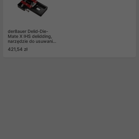
der8auer Delid-Die-
Mate X IHS delidding,
narzędzie do usuwania
pokrywy procesora
421,54 zł
Skylake-X oraz Kaby
Lake-X (LGA 2066)