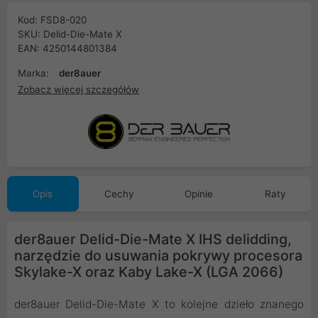
Kod: FSD8-020
SKU: Delid-Die-Mate X
EAN: 4250144801384
Marka:
der8auer
Zobacz więcej szczegółów
Opis
Cechy
Opinie
Raty
der8auer Delid-Die-Mate X IHS delidding,
narzędzie do usuwania pokrywy procesora
Skylake-X oraz Kaby Lake-X (LGA 2066)
der8auer Delid-Die-Mate X to kolejne dzieło znanego