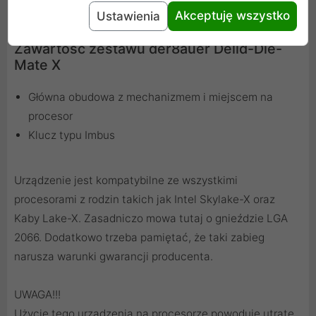
Akceptuję wszystko
Ustawienia
Zawartość zestawu der8auer Delid-Die-
Mate X
Główna obudowa z mechanizmem i miejscem na
procesor
Klucz typu Imbus
Urządzenie jest kompatybilne ze wszystkimi
procesorami z rodzin takich jak Intel Skylake-X oraz
Kaby Lake-X. Zasadniczo mowa tutaj o gnieździe LGA
2066. Dodatkowo trzeba pamiętać, że taki zabieg
narusza warunki gwarancji producenta.
UWAGA!!!
Użycie tego urządzenia na procesorze powoduje utratę