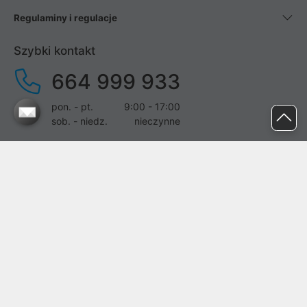
Regulaminy i regulacje
Szybki kontakt
664 999 933
pon. - pt.
9:00 - 17:00
sob. - niedz.
nieczynne
pomoc@proline.pl
Dołącz do nas
Zgłoś błąd na stronie
Proline SA z siedzibą w Mirkowie (55-095), przy ul. Brzozowej 5,
wpisana do rejestru przedsiębiorców Krajowego Rejestru Sądowego
przez Sąd Rejonowy dla Wrocławia-Fabrycznej we Wrocławiu, VI
Wydział Gospodarczy Krajowego Rejestru Sądowego pod nr KRS: