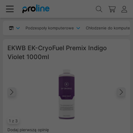
Podzespoły komputerowe
Chłodzenie do komputer
EKWB EK-CryoFuel Premix Indigo
Violet 1000ml
Poprzedni
Na
1 z 3
Dodaj pierwszą opinię