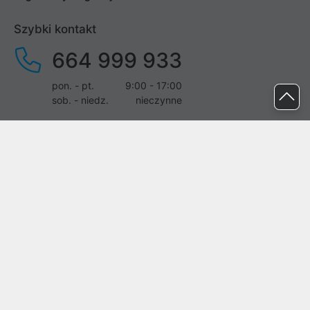
Szybki kontakt
664 999 933
pon. - pt.
9:00 - 17:00
sob. - niedz.
nieczynne
pomoc@proline.pl
Dołącz do nas
Zgłoś błąd na stronie
Proline SA z siedzibą w Mirkowie (55-095), przy ul. Brzozowej 5,
wpisana do rejestru przedsiębiorców Krajowego Rejestru Sądowego
przez Sąd Rejonowy dla Wrocławia-Fabrycznej we Wrocławiu, VI
Wydział Gospodarczy Krajowego Rejestru Sądowego pod nr KRS:
0000282071, NIP: 8951898022, REGON: 020482041, BDO:
000437899. Kapitał zakładowy Spółki wynosi 500000,00 zł i został