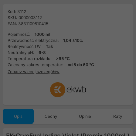
Kod: 3112
SKU: 0000003112
EAN: 3831109810415
Pojemność:
1000 ml
Przewodność elektryczna:
1,04 ±10%
Reaktywność UV:
Tak
Neutralny pH:
6-8
Temperatura rozkładu:
>65 °C
Zalecany zakres temperatur:
od 5 do 60 °C
Zobacz więcej szczegółów
Opis
Cechy
Opinie
Raty
EK-CryoFuel Indigo Violet (Premix 1000mL)