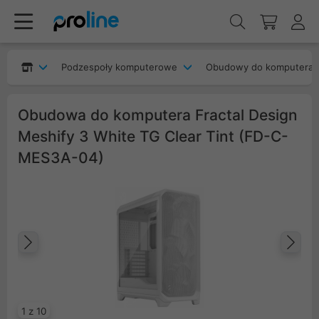
Podzespoły komputerowe
Obudowy do komputera
Obudowa do komputera Fractal Design
Meshify 3 White TG Clear Tint (FD-C-
MES3A-04)
Poprzedni
Na
1 z 10