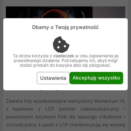
Dbamy o Twoją prywatność
Ta strona korzysta z
ciasteczek
w celu zapewnienia jej
prawidłowego działania. Potrzebujemy ich, abyś mógł
dodać produkt do koszyka albo się zalogować.
Akceptuję wszystko
Ustawienia
Mocne wentylatory w zestawie
Zawiera trzy wysokowydajne wentylatory Momentum 14,
z łopatkami z LCP (polimer ciekłokrystaliczny) i
prawdziwymi łożyskami FDB dla lepszego chłodzenia i
cichszej pracy. Łopatki z LCP charakteryzują się wysoką