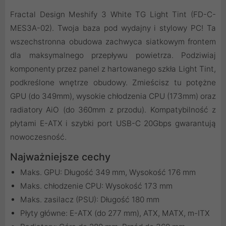
Fractal Design Meshify 3 White TG Light Tint (FD-C-
MES3A-02). Twoja baza pod wydajny i stylowy PC! Ta
wszechstronna obudowa zachwyca siatkowym frontem
dla maksymalnego przepływu powietrza. Podziwiaj
komponenty przez panel z hartowanego szkła Light Tint,
podkreślone wnętrze obudowy. Zmieścisz tu potężne
GPU (do 349mm), wysokie chłodzenia CPU (173mm) oraz
radiatory AiO (do 360mm z przodu). Kompatybilność z
płytami E-ATX i szybki port USB-C 20Gbps gwarantują
nowoczesność.
Najważniejsze cechy
Maks. GPU: Długość 349 mm, Wysokość 176 mm
Maks. chłodzenie CPU: Wysokość 173 mm
Maks. zasilacz (PSU): Długość 180 mm
Płyty główne: E-ATX (do 277 mm), ATX, MATX, m-ITX