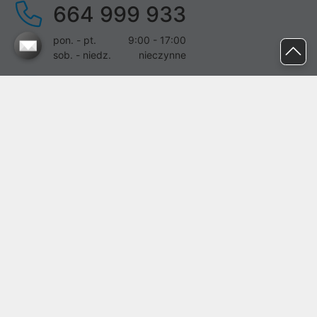
664 999 933
pon. - pt.
9:00 - 17:00
sob. - niedz.
nieczynne
pomoc@proline.pl
Dołącz do nas
Zgłoś błąd na stronie
Proline SA z siedzibą w Mirkowie (55-095), przy ul. Brzozowej 5,
wpisana do rejestru przedsiębiorców Krajowego Rejestru Sądowego
przez Sąd Rejonowy dla Wrocławia-Fabrycznej we Wrocławiu, VI
Wydział Gospodarczy Krajowego Rejestru Sądowego pod nr KRS:
0000282071, NIP: 8951898022, REGON: 020482041, BDO:
000437899. Kapitał zakładowy Spółki wynosi 500000,00 zł i został
on opłacony w całości.
© proline 1996 - 2026. Wszelkie prawa zastrzeżone.