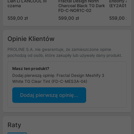
Lian Li LANCOOL III
Fractal Design North
Endorfy AR
czarna
Charcoal Black TG Dark
(EY2A013)
FD-C-NOR1C-02
559,00 zł
599,00 zł
559,00 zł
Opinie Klientów
PROLINE S.A. nie gwarantuje, że zamieszczone opinie
pochodzą od osób, które zakupiły lub używały dany produkt.
Masz ten produkt?
Dodaj pierwszą opinię: Fractal Design Meshify 3
White TG Clear Tint (FD-C-MES3A-04)
Dodaj pierwszą opinię...
Raty