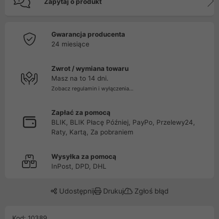
Zapytaj o produkt
Gwarancja producenta
24 miesiące
Zwrot / wymiana towaru
Masz na to 14 dni.
Zobacz regulamin i wyłączenia...
Zapłać za pomocą
BLIK, BLIK Płacę Później, PayPo, Przelewy24,
Raty, Kartą, Za pobraniem
Wysyłka za pomocą
InPost, DPD, DHL
Udostępnij
Drukuj
Zgłoś błąd
Kod: 10389