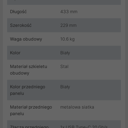
Długość
433 mm
Szerokość
229 mm
Waga obudowy
10.6 kg
Kolor
Biały
Materiał szkieletu
Stal
obudowy
Kolor przedniego
Biały
panelu
Materiał przedniego
metalowa siatka
panelu
Złącza przedniego
1x USB Type-C 20 Gb/s