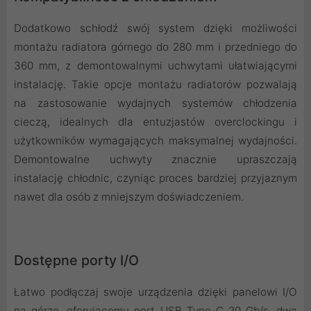
Dodatkowo schłodź swój system dzięki możliwości
montażu radiatora górnego do 280 mm i przedniego do
360 mm, z demontowalnymi uchwytami ułatwiającymi
instalację. Takie opcje montażu radiatorów pozwalają
na zastosowanie wydajnych systemów chłodzenia
cieczą, idealnych dla entuzjastów overclockingu i
użytkowników wymagających maksymalnej wydajności.
Demontowalne uchwyty znacznie upraszczają
instalację chłodnic, czyniąc proces bardziej przyjaznym
nawet dla osób z mniejszym doświadczeniem.
Dostępne porty I/O
Łatwo podłączaj swoje urządzenia dzięki panelowi I/O
na górze, oferującemu port USB Type-C 20 Gb/s, dwa