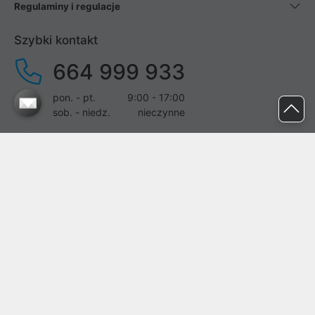
Regulaminy i regulacje
Szybki kontakt
664 999 933
pon. - pt.
9:00 - 17:00
sob. - niedz.
nieczynne
pomoc@proline.pl
Dołącz do nas
Zgłoś błąd na stronie
Proline SA z siedzibą w Mirkowie (55-095), przy ul. Brzozowej 5,
wpisana do rejestru przedsiębiorców Krajowego Rejestru Sądowego
przez Sąd Rejonowy dla Wrocławia-Fabrycznej we Wrocławiu, VI
Wydział Gospodarczy Krajowego Rejestru Sądowego pod nr KRS:
0000282071, NIP: 8951898022, REGON: 020482041, BDO: