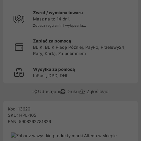
Zwrot / wymiana towaru
Masz na to 14 dni.
Zobacz regulamin i wyłączenia...
Zapłać za pomocą
BLIK, BLIK Płacę Później, PayPo, Przelewy24,
Raty, Kartą, Za pobraniem
Wysyłka za pomocą
InPost, DPD, DHL
Udostępnij
Drukuj
Zgłoś błąd
Kod: 13620
SKU: HPL-105
EAN: 5908262781826