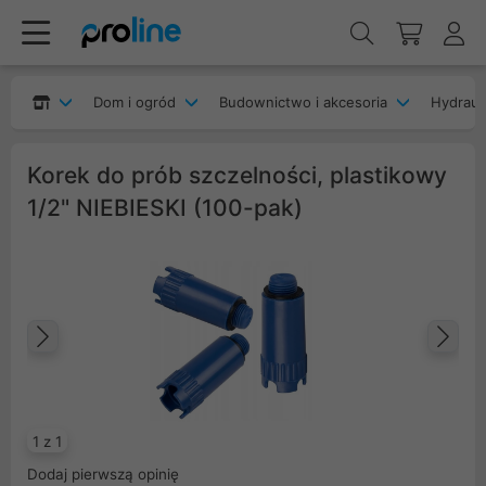
Dom i ogród
Budownictwo i akcesoria
Hydrauli
Korek do prób szczelności, plastikowy
1/2" NIEBIESKI (100-pak)
Poprzedni
Na
1 z 1
Dodaj pierwszą opinię