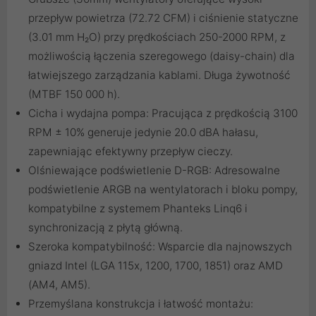
przepływ powietrza (72.72 CFM) i ciśnienie statyczne
(3.01 mm H₂O) przy prędkościach 250-2000 RPM, z
możliwością łączenia szeregowego (daisy-chain) dla
łatwiejszego zarządzania kablami. Długa żywotność
(MTBF 150 000 h).
Cicha i wydajna pompa: Pracująca z prędkością 3100
RPM ± 10% generuje jedynie 20.0 dBA hałasu,
zapewniając efektywny przepływ cieczy.
Olśniewające podświetlenie D-RGB: Adresowalne
podświetlenie ARGB na wentylatorach i bloku pompy,
kompatybilne z systemem Phanteks Linq6 i
synchronizacją z płytą główną.
Szeroka kompatybilność: Wsparcie dla najnowszych
gniazd Intel (LGA 115x, 1200, 1700, 1851) oraz AMD
(AM4, AM5).
Przemyślana konstrukcja i łatwość montażu: