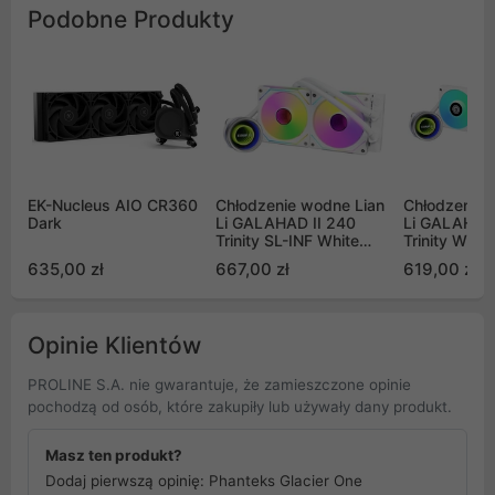
Podobne Produkty
EK-Nucleus AIO CR360
Chłodzenie wodne Lian
Chłodzenie 
Dark
Li GALAHAD II 240
Li GALAHAD 
Trinity SL-INF White
Trinity Whit
ARGB (GA2T24INW)
(GA2T36W)
635,00 zł
667,00 zł
619,00 zł
Opinie Klientów
PROLINE S.A. nie gwarantuje, że zamieszczone opinie
pochodzą od osób, które zakupiły lub używały dany produkt.
Masz ten produkt?
Dodaj pierwszą opinię: Phanteks Glacier One