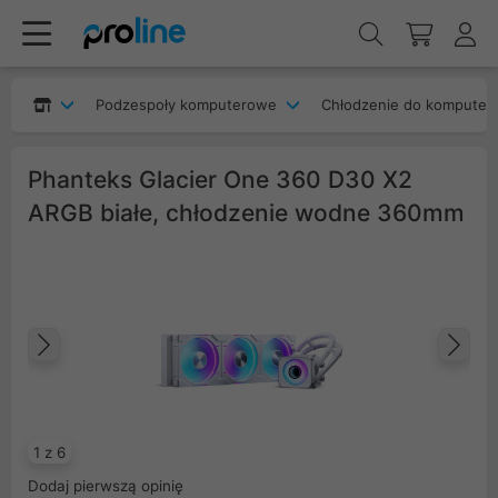
Podzespoły komputerowe
Chłodzenie do komputer
Phanteks Glacier One 360 D30 X2
ARGB białe, chłodzenie wodne 360mm
Poprzedni
Na
1 z 6
Dodaj pierwszą opinię