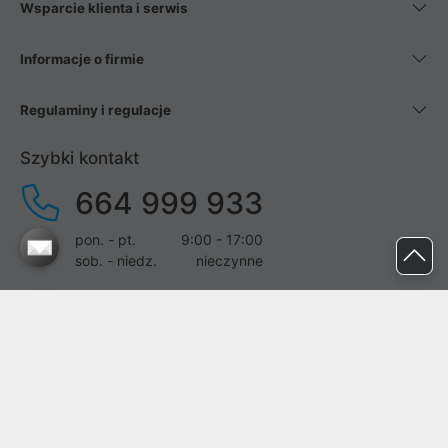
Wsparcie klienta i serwis
Informacje o firmie
Regulaminy i regulacje
Szybki kontakt
664 999 933
pon. - pt.
9:00 - 17:00
sob. - niedz.
nieczynne
pomoc@proline.pl
Dołącz do nas
Zgłoś błąd na stronie