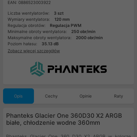
EAN: 0886523003922
Liczba wentylatorów:
3 szt
Wymiary wentylatora:
120 mm
Regulacja obrotów:
Regulacja PWM
Minimalne obroty wentylatora:
250 obr/min
Maksymalne obroty wentylatora:
2000 obr/min
Poziom hałasu:
35.13 dB
Zobacz więcej szczegółów
Opis
Cechy
Opinie
Raty
Phanteks Glacier One 360D30 X2 ARGB
białe, chłodzenie wodne 360mm
Phanteks Glacier One 360 D30 X2 ARGB w kolorze