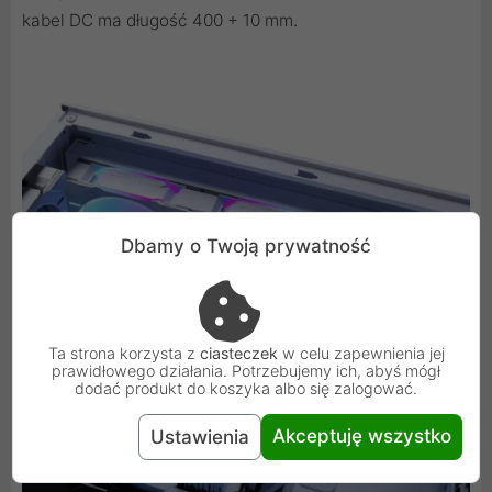
kabel DC ma długość 400 + 10 mm.
Dbamy o Twoją prywatność
Ta strona korzysta z
ciasteczek
w celu zapewnienia jej
prawidłowego działania. Potrzebujemy ich, abyś mógł
dodać produkt do koszyka albo się zalogować.
Akceptuję wszystko
Ustawienia