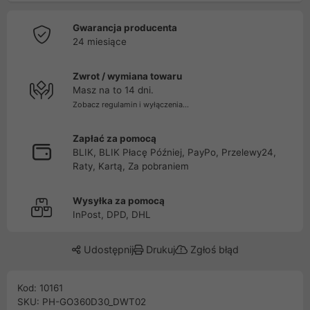
Gwarancja producenta
24 miesiące
Zwrot / wymiana towaru
Masz na to 14 dni.
Zobacz regulamin i wyłączenia...
Zapłać za pomocą
BLIK, BLIK Płacę Później, PayPo, Przelewy24,
Raty, Kartą, Za pobraniem
Wysyłka za pomocą
InPost, DPD, DHL
Udostępnij
Drukuj
Zgłoś błąd
Kod: 10161
SKU: PH-GO360D30_DWT02